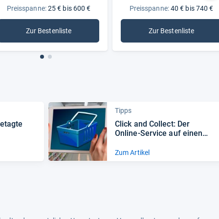
Preisspanne:
25 € bis 600 €
Preisspanne:
40 € bis 740 €
Zur Bestenliste
Zur Bestenliste
: 2,5 Zoll Festplatten (intern)
: Seagate Inter
Tipps
etagte
Click and Col­lect: Der
Online-​Ser­vice auf einen
Blick
Zum Artikel