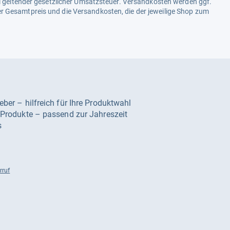
ell geltender gesetzlicher Umsatzsteuer. Versandkosten werden ggf.
r Gesamtpreis und die Versandkosten, die der jeweilige Shop zum
geber – hilfreich für Ihre Produktwahl
e Produkte – passend zur Jahreszeit
s
rruf