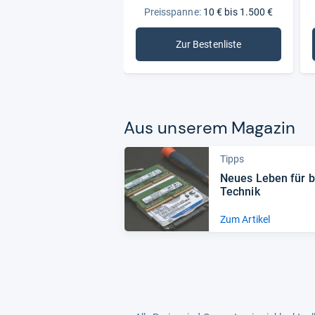
Preisspanne:
10 € bis 1.500 €
Zur Bestenliste
: Festplatten
Aus unse­rem Maga­zin
Tipps
Neues Leben für b
Tech­nik
Zum Artikel