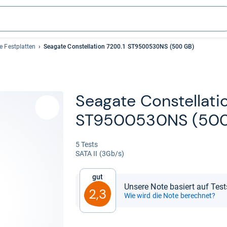
e Festplatten
Seagate Constellation 7200.1 ST9500530NS (500 GB)
Sea­gate Con­stel­la­t
ST9500530NS (500 
5 Tests
SATA II (3Gb/s)
Gut
Unsere Note basiert auf Tes
2,3
Wie wird die Note berechnet?