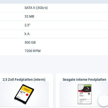
SATA II (3Gb/s)
32 MB
2,5"
k.A.
500 GB
7200 RPM
2,5 Zoll Festplatten (intern)
Seagate Interne Festplatten
nä