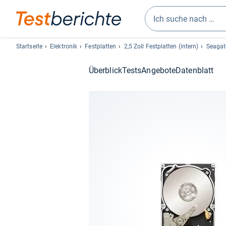
Geben
Sie
Startseite
Elektronik
Festplatten
2,5 Zoll Festplatten (intern)
Seagat
mindestens
drei
Überblick
Tests
Angebote
Datenblatt
Zeichen
ein.
Vorschläge
erscheinen
automatisch
und
lassen
sich
mit
den
Pfeiltasten
auswählen.