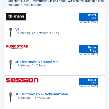
Angebot klicken, unterstützen Sie uns dabei. Wir erhalten dann ggf. eine
Vergütung.
Mehr erfahren
98,00 €
Bester
Preis
Versand:
0,00 €
V7
Lieferung: ca. lieferbar in 1 Tag
98,00 €
Bester
Preis
Versand:
0,00 €
sE electronics V7 Vocal Mic
Lieferung: 1 - 2 Tage
98,00 €
Bester
Preis
Versand:
0,00 €
sE Electronics V7 - Vokalmikrofon
Lieferung: 1-3 Werktage