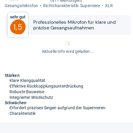
(471 Meinungen)
Gesangs­mi­kro­fon
Richt­cha­rak­te­ris­tik: Super­niere
XLR
Sehr gut
Pro­fes­sio­nel­les Mikro­fon für klare und
1,5
prä­zise Gesangs­auf­nah­men
Aktuelle Info wird geladen...
Stärken
Klare Klangqualität
Effektive Rückkopplungsunterdrückung
Robuste Bauweise
Integrierter Windschutz
Schwächen
Erfordert präzises Singen aufgrund der Supernieren-
Charakteristik