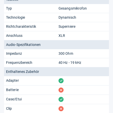
Typ
Gesangsmikrofon
Technologie
Dynamisch
Richtcharakteristik
Superniere
Anschluss
XLR
Audio-Spezifikationen
Impedanz
300 Ohm
Frequenzbereich
40 Hz - 19 kHz
Enthaltenes Zubehör
vorhanden
Adapter
fehlt
Batterie
vorhanden
Case/Etui
fehlt
Clip