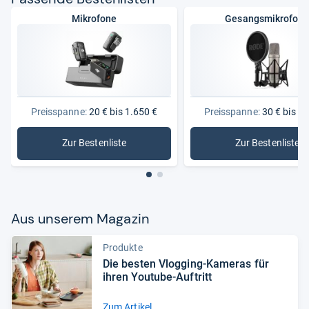
Mikrofone
Gesangsmikrofon
Preisspanne:
20 € bis 1.650 €
Preisspanne:
30 € bis 1.
Zur Bestenliste
Zur Bestenliste
: Mikrofone
: Gesang
Aus unse­rem Maga­zin
Produkte
Die bes­ten Vlog­ging-​Kame­ras für
ihren You­tube-​Auf­tritt
Zum Artikel