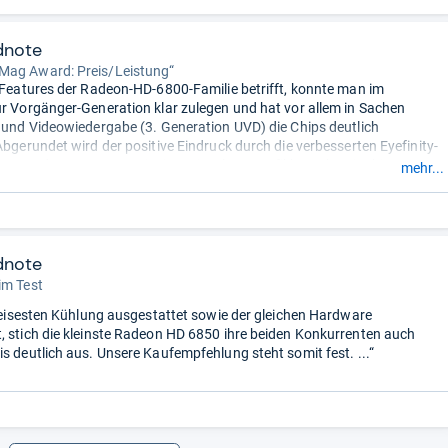
dnote
Mag Award: Preis/Leistung“
e Features der Radeon-HD-6800-Familie betrifft, konnte man im
ur Vorgänger-Generation klar zulegen und hat vor allem in Sachen
t und Videowiedergabe (3. Generation UVD) die Chips deutlich
 Abgerundet wird der positive Eindruck durch die verbesserten Eyefinity-
en, so dass man nun mit einer einzelnen Grafikkarte bereits bis zu
mehr...
tore an den PC anschließen und steuern kann. Sehr gut schlägt sich die
adeon HD 6850 in den Messungen im Bereich Leistungsaufnahme,
n und Geräuschpegel. ...“
dnote
im Test
r leisesten Kühlung ausgestattet sowie der gleichen Hardware
, stich die kleinste Radeon HD 6850 ihre beiden Konkurrenten auch
is deutlich aus. Unsere Kaufempfehlung steht somit fest. ...“