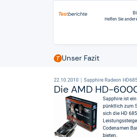
B
Helfen Sie ander
Unser Fazit
22.10.2010
Sapphire Radeon HD68
Die AMD HD-​6000-
Sapphire ist ein
pünktlich zum S
sich die HD 6850
Leistungssteige
Codenamen Bart
bieten.