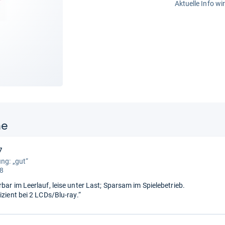
Aktuelle Info wi
ne
7
ung: „gut“
 8
bar im Leerlauf, leise unter Last; Sparsam im Spielebetrieb.
izient bei 2 LCDs/Blu-ray.“