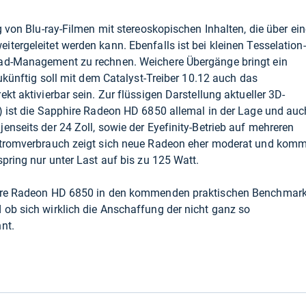
g von Blu-ray-Filmen mit stereoskopischen Inhalten, die über ein
tergeleitet werden kann. Ebenfalls ist bei kleinen Tesselation-
ead-Management zu rechnen. Weichere Übergänge bringt ein
zukünftig soll mit dem Catalyst-Treiber 10.12 auch das
kt aktivierbar sein. Zur flüssigen Darstellung aktueller 3D-
) ist die Sapphire Radeon HD 6850 allemal in der Lage und auc
enseits der 24 Zoll, sowie der Eyefinity-Betrieb auf mehreren
 Stromverbrauch zeigt sich neue Radeon eher moderat und komm
pring nur unter Last auf bis zu 125 Watt.
hire Radeon HD 6850 in den kommenden praktischen Benchmar
ob sich wirklich die Anschaffung der nicht ganz so
nt.