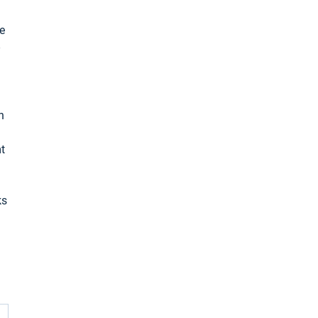
e
h
t
ks