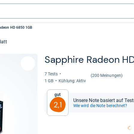
Radeon HD 6850 1GB
latt
Sap­phire Radeon H
7 Tests
(200 Meinungen)
1 GB
Küh­lung: Aktiv
Gut
Unsere Note basiert auf Tes
2,1
Wie wird die Note berechnet?