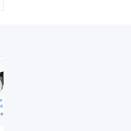
Sehr gut
Sehr gut
1,3
1,3
chste
UF Gaming GeForce
Palit GeForce RTX 5090
80 OC
Game­Rock OC
d-​Karte mit Power­plus
Ulti­ma­tive Gaming-​Power für
anspruchs­volle Spie­ler
Weiterlesen
Weiterlesen