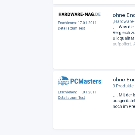
ohne En
„Hardware-
Erschienen: 17.01.2011
„... Was di
Details zum Test
Vergleich z
Bildqualitä
aufpoliert.
Eigenschaft
sieben Moni
Sapphire R
Temperature
ohne En
3 Produkte 
Erschienen: 11.01.2011
„... Mit de
Details zum Test
ausgerüstet
noch im Pre