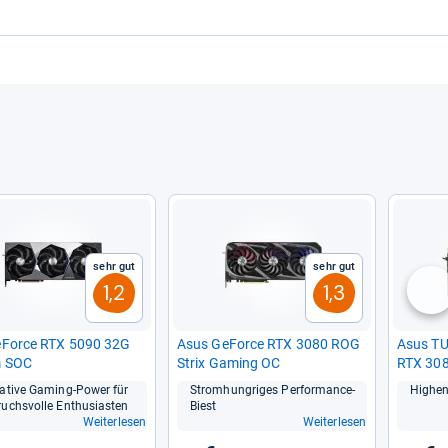
Sehr gut
Sehr gut
1,2
1,3
nä
eForce RTX 5090 32G
Asus GeForce RTX 3080 ROG
Asus T
m SOC
Strix Gaming OC
RTX 30
ma­tive Gaming-​Power für
Strom­hung­ri­ges Per­for­mance-​
Hig­hen
uchs­volle Enthu­sias­ten
Biest
Weiterlesen
Weiterlesen