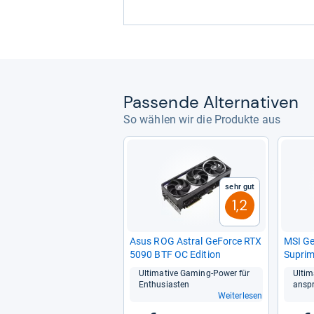
Pas­sende Alter­na­ti­ven
So wählen wir die Produkte aus
Sehr gut
1,2
Asus ROG Astral GeForce RTX
MSI G
5090 BTF OC Edi­tion
Supri
Ulti­ma­tive Gaming-​Power für
Ulti­
Enthu­sias­ten
anspr
Weiterlesen