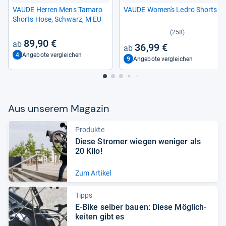
VAUDE Her­ren Mens Tamaro
VAUDE Women's Ledro Shorts
Shorts Hose, Schwarz, M EU
(258)
89,90 €
36,99 €
4
Angebote vergleichen
9
Angebote vergleichen
Aus unse­rem Maga­zin
Produkte
Diese Stro­mer wie­gen weni­ger als
20 Kilo!
Zum Artikel
Tipps
E-​Bike sel­ber bauen: Diese Mög­lich­
kei­ten gibt es