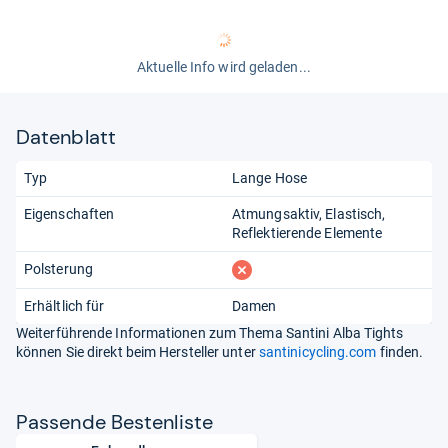
Aktuelle Info wird geladen...
Datenblatt
Typ
Lange Hose
Eigenschaften
Atmungsaktiv
Elastisch
Reflektierende Elemente
fehlt
Polsterung
Erhältlich für
Damen
Weiterführende Informationen zum Thema Santini Alba Tights
können Sie direkt beim Hersteller unter
santinicycling.com
finden.
Pas­sende Bes­ten­liste