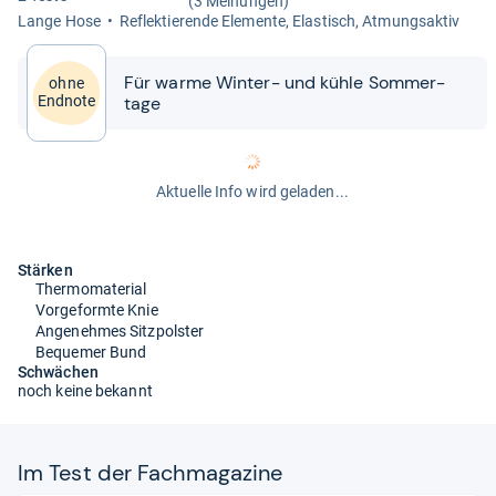
(3 Meinungen)
Lange Hose
Reflek­tie­rende Ele­mente, Elas­tisch, Atmungs­ak­tiv
Für warme Win­ter-​​ und kühle Som­mer­
ohne
tage
Endnote
Aktuelle Info wird geladen...
Stärken
Thermomaterial
Vorgeformte Knie
Angenehmes Sitzpolster
Bequemer Bund
Schwächen
noch keine bekannt
Im Test der Fach­ma­ga­zine