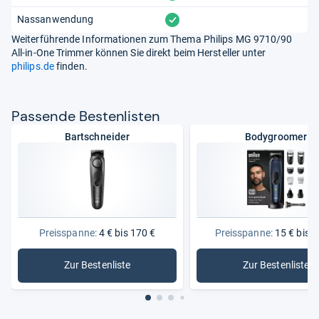
vorhanden
Nassanwendung
Weiterführende Informationen zum Thema Philips MG 9710/90
All-in-One Trimmer können Sie direkt beim Hersteller unter
philips.de
finden.
Pas­sende Bes­ten­lis­ten
Bartschneider
Bodygroomer
Preisspanne:
4 € bis 170 €
Preisspanne:
15 € bis 1
Zur Bestenliste
Zur Bestenliste
: Bartschneider
: Bodygr