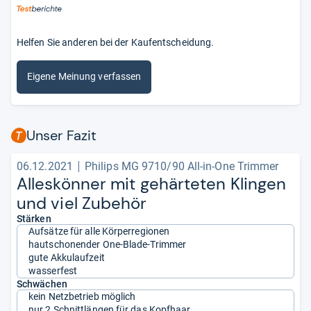
Helfen Sie anderen bei der Kaufentscheidung.
Eigene Meinung verfassen
Unser Fazit
06.12.2021
Philips MG 9710/90 All-in-One Trimmer
Alles­kön­ner mit gehär­te­ten Klin­gen
und viel Zube­hör
Stärken
Aufsätze für alle Körperregionen
hautschonender One-Blade-Trimmer
gute Akkulaufzeit
wasserfest
Schwächen
kein Netzbetrieb möglich
nur 2 Schnittlängen für das Kopfhaar