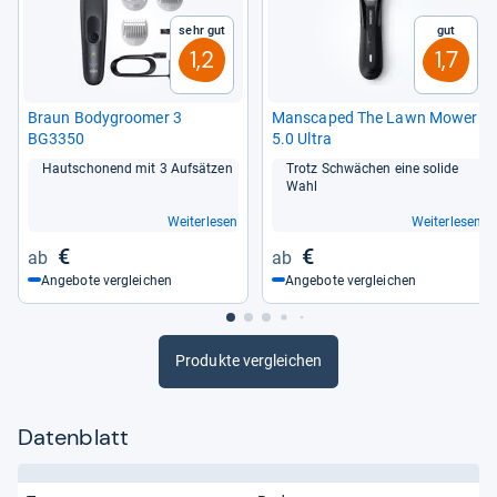
von
Marguerita Fuller
Sehr gut
Gut
1,2
1,7
Braun Body­groo­mer 3
Mans­ca­ped The Lawn Mower
BG3350
5.0 Ultra
Haut­scho­nend mit 3 Auf­sät­zen
Trotz Schwä­chen eine solide
Wahl
Weiterlesen
Weiterlesen
€
€
Angebote vergleichen
Angebote vergleichen
Produkte vergleichen
Datenblatt