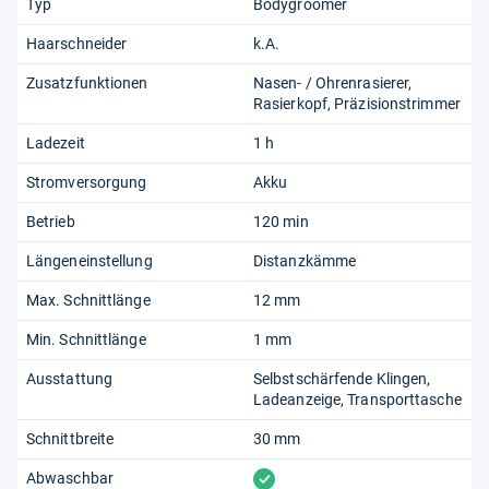
Typ
Bodygroomer
Haarschneider
k.A.
Zusatzfunktionen
Nasen- / Ohrenrasierer
Rasierkopf
Präzisionstrimmer
Ladezeit
1 h
Stromversorgung
Akku
Betrieb
120 min
Längeneinstellung
Distanzkämme
Max. Schnittlänge
12 mm
Min. Schnittlänge
1 mm
Ausstattung
Selbstschärfende Klingen
Ladeanzeige
Transporttasche
Schnittbreite
30 mm
vorhanden
Abwaschbar