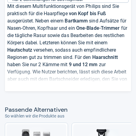
Mit diesem Multifunktionsgerät von Philips sind Sie
praktisch für die Haarpflege
von Kopf bis Fuß
ausgerüstet. Neben einem
Bartkamm
sind Aufsätze für
Nasen-Ohren, Kopfhaar und ein
One-Blade-Trimmer
für
die tägliche Rasur sowie das Bearbeiten des restlichen
Körpers dabei. Letzteren können Sie mit einem
Hautschutz
versehen, sodass auch empfindlichere
Regionen gut zu trimmen sind. Für den
Haarschnitt
haben Sie nur 2 Kämme mit
9 und 12 mm
zur
Verfügung. Wie Nutzer berichten, lässt sich diese Arbeit
aber auch mit dem Bartschneider erledigen, den Sie von
3 bis 7 mm
verstellen können. Grundsätzlich bewerten
die bereits zahlreich vorhandenen Rezensenten das
Produkt sehr gut und vergeben zu 77 Prozent 5 Sterne.
Positiv fällt außerdem die Akkulaufzeit auf: Bis zu
2
Pas­sende Alter­na­ti­ven
Stunden
trimmen Sie mit einer vollen Ladung, ein
So wählen wir die Produkte aus
Netzbetrieb ist aber nicht möglich.