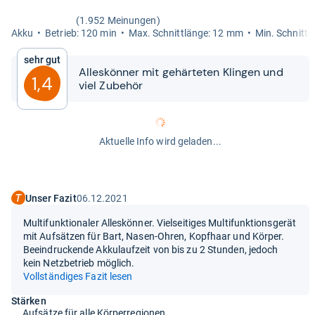
(1.952 Meinungen)
Akku
Betrieb: 120 min
Max. Schnitt­länge: 12 mm
Min. Schnitt­
Sehr gut
Alles­kön­ner mit gehär­te­ten Klin­gen und
1,4
viel Zube­hör
Aktuelle Info wird geladen...
Unser Fazit
06.12.2021
Multifunktionaler Alleskönner. Vielseitiges Multifunktionsgerät
mit Aufsätzen für Bart, Nasen-Ohren, Kopfhaar und Körper.
Beeindruckende Akkulaufzeit von bis zu 2 Stunden, jedoch
kein Netzbetrieb möglich.
Vollständiges Fazit lesen
Stärken
Aufsätze für alle Körperregionen