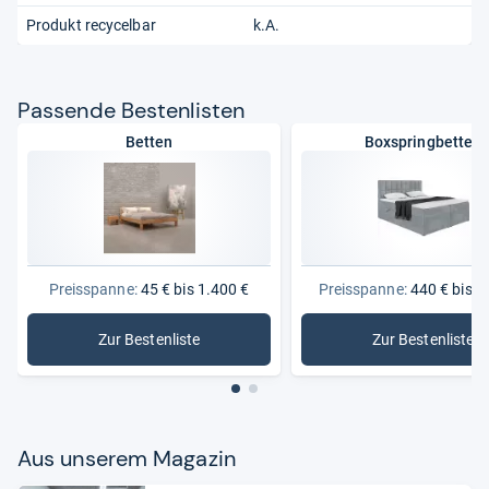
Produkt recycelbar
k.A.
Pas­sende Bes­ten­lis­ten
Betten
Boxspringbetten
Preisspanne:
45 € bis 1.400 €
Preisspanne:
440 € bis 1
Zur Bestenliste
Zur Bestenliste
: Betten
: Boxspri
Aus unse­rem Maga­zin