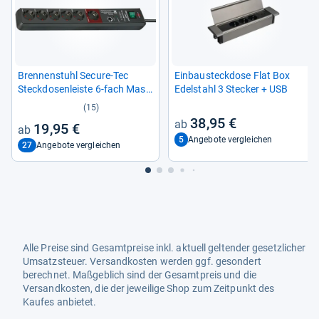
Bren­nen­stuhl Secure-​Tec
Ein­bau­steck­dose Flat Box
Steck­do­sen­leiste 6-​fach Mas­
Edel­stahl 3 Ste­cker + USB
ter
(15)
38,95 €
19,95 €
5
Angebote vergleichen
27
Angebote vergleichen
Alle Preise sind Gesamtpreise inkl. aktuell geltender gesetzlicher
Umsatzsteuer. Versandkosten werden ggf. gesondert
berechnet. Maßgeblich sind der Gesamtpreis und die
Versandkosten, die der jeweilige Shop zum Zeitpunkt des
Kaufes anbietet.