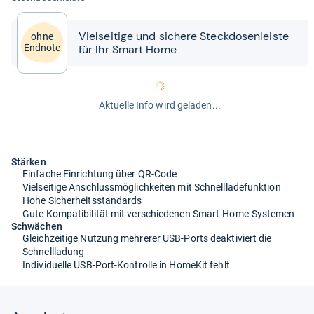
Viel­sei­tige und sichere Steck­do­sen­leiste
ohne
für Ihr Smart Home
Endnote
Aktuelle Info wird geladen...
Stärken
Einfache Einrichtung über QR-Code
Vielseitige Anschlussmöglichkeiten mit Schnellladefunktion
Hohe Sicherheitsstandards
Gute Kompatibilität mit verschiedenen Smart-Home-Systemen
Schwächen
Gleichzeitige Nutzung mehrerer USB-Ports deaktiviert die
Schnellladung
Individuelle USB-Port-Kontrolle in HomeKit fehlt