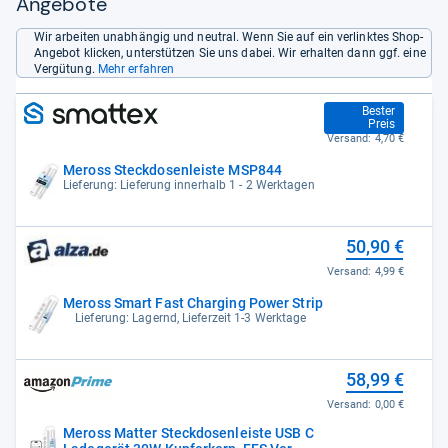
Angebote
Wir arbeiten unabhängig und neutral. Wenn Sie auf ein verlinktes Shop-
Angebot klicken, unterstützen Sie uns dabei. Wir erhalten dann ggf. eine
Vergütung.
Mehr erfahren
46,34 €
Bester
Preis
Versand:
4,70 €
Meross Steckdosenleiste MSP844
Lieferung: Lieferung innerhalb 1 - 2 Werktagen
50,90 €
Versand:
4,99 €
Meross Smart Fast Charging Power Strip
Lieferung: Lagernd, Lieferzeit 1-3 Werktage
58,99 €
Versand:
0,00 €
Meross Matter Steckdosenleiste USB C