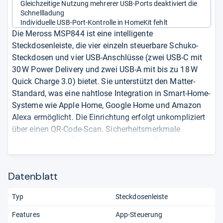
Gleichzeitige Nutzung mehrerer USB-Ports deaktiviert die
Schnellladung
Individuelle USB-Port-Kontrolle in HomeKit fehlt
Die Meross MSP844 ist eine intelligente
Steckdosenleiste, die vier einzeln steuerbare Schuko-
Steckdosen und vier USB-Anschlüsse (zwei USB-C mit
30 W Power Delivery und zwei USB-A mit bis zu 18 W
Quick Charge 3.0) bietet. Sie unterstützt den Matter-
Standard, was eine nahtlose Integration in Smart-Home-
Systeme wie Apple Home, Google Home und Amazon
Alexa ermöglicht. Die Einrichtung erfolgt unkompliziert
über einen QR-Code-Scan. Sicherheitsmerkmale
umfassen einen Überspannungsschutz, Überlastschutz
und ein feuerhemmendes Gehäuse. Die maximale
Gesamtleistung beträgt 3.680 W bei einem Eingang von
Datenblatt
bis zu 16 A. Aktuell ist die Steckdosenleiste zu einem
reduzierten Preis von 44 Euro erhältlich.
Typ
Steckdosenleiste
Vier einzeln steuerbare Schuko-Steckdosen
Features
App-Steuerung
Vier USB-Anschlüsse (2x USB-C, 2x USB-A) mit