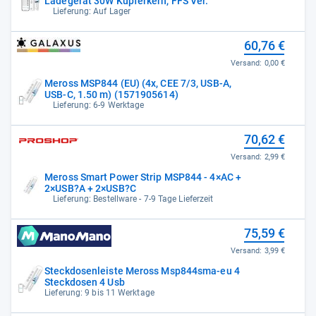
Ladegerät 30W Kupferkern, FFS Ver.
Lieferung: Auf Lager
60,76 €
Versand:
0,00 €
Meross MSP844 (EU) (4x, CEE 7/3, USB-A,
USB-C, 1.50 m) (1571905614)
Lieferung: 6-9 Werktage
70,62 €
Versand:
2,99 €
Meross Smart Power Strip MSP844 - 4×AC +
2×USB?A + 2×USB?C
Lieferung: Bestellware - 7-9 Tage Lieferzeit
75,59 €
Versand:
3,99 €
Steckdosenleiste Meross Msp844sma-eu 4
Steckdosen 4 Usb
Lieferung: 9 bis 11 Werktage