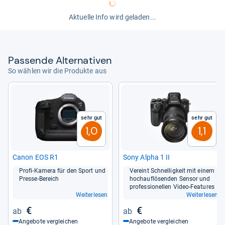
Aktuelle Info wird geladen...
Pas­sende Alter­na­ti­ven
So wählen wir die Produkte aus
Sehr gut
Sehr gut
1,0
1,1
Canon EOS R1
Sony Alpha 1 II
Profi-​Kamera für den Sport und
Ver­eint Schnel­lig­keit mit einem
Presse-​Bereich
hoch­auf­lö­sen­den Sen­sor und
pro­fes­sio­nel­len Video-​Fea­tu­res
Weiterlesen
Weiterlesen
€
€
Angebote vergleichen
Angebote vergleichen