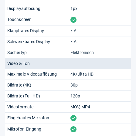
Displayauflösung
1px
vorhanden
Touchscreen
Klappbares Display
k.A.
Schwenkbares Display
k.A.
Suchertyp
Elektronisch
Video & Ton
Maximale Videoauflösung
4K/Ultra HD
Bildrate (4K)
30p
Bildrate (Full-HD)
120p
Videoformate
MOV
MP4
vorhanden
Eingebautes Mikrofon
vorhanden
Mikrofon-Eingang