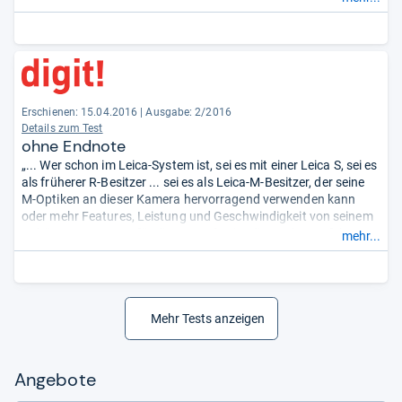
Rauschen und Artefakte. ... Der Kontrast-Autofokus pumpt
einmal kurz, springt dann aber blitzschnell in die Schärfe. ...“
Erschienen: 15.04.2016
|
Ausgabe: 2/2016
Details zum Test
ohne Endnote
„... Wer schon im Leica-System ist, sei es mit einer Leica S, sei es
als früherer R-Besitzer ... sei es als Leica-M-Besitzer, der seine
M-Optiken an dieser Kamera hervorragend verwenden kann
oder mehr Features, Leistung und Geschwindigkeit von seinem
Gehäuse erwartet – für diese Kunden ist die SL das perfekte
mehr...
Leica-Gerät. Und wer schöne Kameras mit überragender Haptik
mag, für den sowieso. ...“
Mehr Tests anzeigen
Angebote