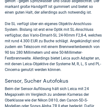
gehört - gegen Spritzwasser und Staub abgedichtet. Der
markant große Handgriff ist gummiert und bietet so
einen guten Halt, der allerdings auch notwendig ist.
Die SL verfügt über ein eigenes Objektiv-Anschluss-
System. Bislang ist erst eine Optik mit SL-Anschluss
verfügbar, das Vario-Elmarit-SL 24-90mm F2,8-4, welches
mit rund 4.300 EUR zu Buche schlägt. Angekündigt sind
zudem ein Telezoom mit einem Brennweitenbereich von
90 bis 280 Millimetern und eine 50-Millimeter-
Festbrennweite. Allerdings bietet Leica auch Adapter an,
mit denen Leica-Objektive der Systeme M, R, L, S und PL-
Cincema genutzt werden können.
Sensor, Sucher Autofokus
Beim der Sensor-Auflösung hält sich Leica mit 24
Megapixeln im Vergleich zu anderen Kameras der
Oberklasse wie der Nikon D810, den Canon-5D-S-
Modellen oder Sonys Alpha 7R II eher bedeckt. Dafür