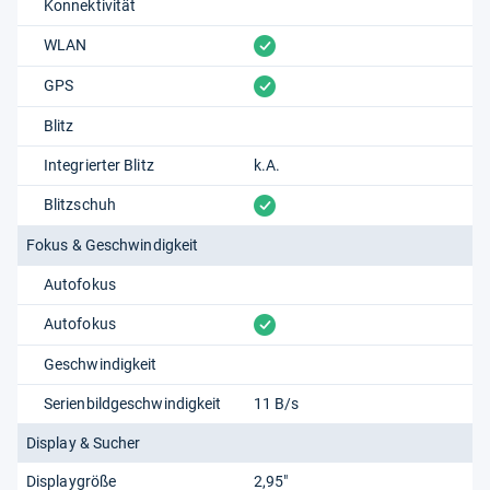
Konnektivität
vorhanden
WLAN
vorhanden
GPS
Blitz
Integrierter Blitz
k.A.
vorhanden
Blitzschuh
Fokus & Geschwindigkeit
Autofokus
vorhanden
Autofokus
Geschwindigkeit
Serienbildgeschwindigkeit
11 B/s
Display & Sucher
Displaygröße
2,95"