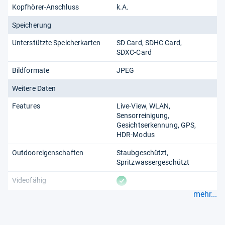
Kopfhörer-Anschluss
k.A.
Speicherung
Unterstützte Speicherkarten
SD Card
SDHC Card
SDXC-Card
Bildformate
JPEG
Weitere Daten
Features
Live-View
WLAN
Sensorreinigung
Gesichtserkennung
GPS
HDR-Modus
Outdooreigenschaften
Staubgeschützt
Spritzwassergeschützt
vorhanden
Videofähig
mehr...