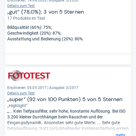
Erschienen: 14.04.2020
|
Ausgabe: 5/2020
Details zum Test
„gut“ (78,0%); 3 von 5 Sternen
17 Produkte im Test
Bildqualität (60%): 75%;
Geschwindigkeit (20%): 87%;
Ausstattung und Bedienung (20%): 80%.
Erschienen: 05.05.2017
|
Ausgabe: 3/2017
Details zum Test
„super“ (92 von 100 Punkten) 5 von 5 Sternen
„Highlight“
„... Kein Tiefpassfilter, sehr hohe, konstante Auflösung. Bei ISO
3.200 kleiner Durchhänger beim Rauschen und der
Eingangsdynamik. Ansonsten sehr gute Werte. ... Sehr gute
Detailauflösung, trotz zurückhaltender Kantenschärfung wirken
die Bilder scharf und kontrastreich. Ab ISO 3.200 mehr
mehr...