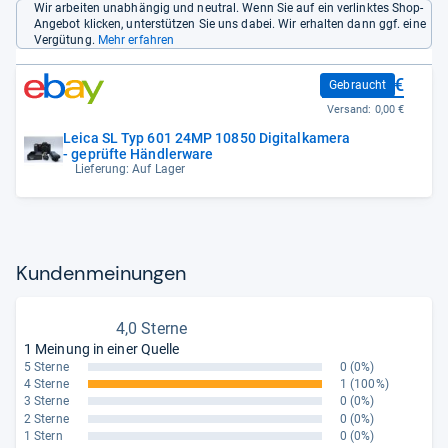
Wir arbeiten unabhängig und neutral. Wenn Sie auf ein verlinktes Shop-
Angebot klicken, unterstützen Sie uns dabei. Wir erhalten dann ggf. eine
Vergütung.
Mehr erfahren
1.369,00 €
Gebraucht
Versand:
0,00 €
Leica SL Typ 601 24MP 10850 Digitalkamera
- geprüfte Händlerware
Lieferung: Auf Lager
Kun­den­mei­nun­gen
4,0 Sterne
1 Meinung in einer Quelle
5 Sterne
0
(0%)
4 Sterne
1
(100%)
3 Sterne
0
(0%)
2 Sterne
0
(0%)
1 Stern
0
(0%)