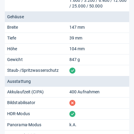
1.600 / 3.200 / 6.400 / 12.000
/ 25.000 / 50.000
Gehäuse
Breite
147 mm
Tiefe
39 mm
Höhe
104 mm
Gewicht
847 g
vorhanden
Staub-/Spritzwasserschutz
Ausstattung
Akkulaufzeit (CIPA)
400 Aufnahmen
fehlt
Bildstabilisator
vorhanden
HDR-Modus
Panorama-Modus
k.A.