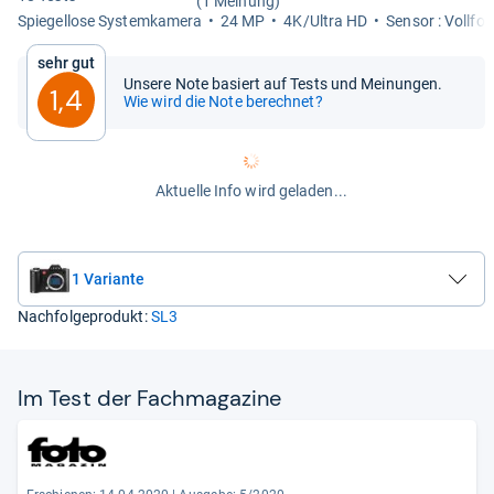
(1 Meinung)
Spie­gel­lose Sys­tem­ka­mera
24 MP
4K/Ultra HD
Sen­sor : Voll­fo
Sehr gut
Unsere Note basiert auf Tests und Meinungen.
1,4
Wie wird die Note berechnet?
Aktuelle Info wird geladen...
1 Variante
Nachfolgeprodukt:
SL3
Im Test der Fach­ma­ga­zine