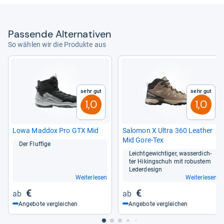
Pas­sende Alter­na­ti­ven
So wählen wir die Produkte aus
Sehr gut
Sehr gut
1,0
1,0
Lowa Maddox Pro GTX Mid
Salo­mon X Ultra 360 Lea­ther
Mid Gore-​Tex
Der Fluf­fige
Leicht­ge­wich­ti­ger, was­ser­dich­
ter Hikingschuh mit robus­tem
Leder­de­sign
Weiterlesen
Weiterlesen
€
€
Angebote vergleichen
Angebote vergleichen