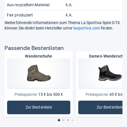
Aus recyceltem Material
k.A.
Fair produziert
k.A.
Weiterführende Informationen zum Thema La Sportiva Spire GTX
können Sie direkt beim Hersteller unter
lasportiva.com
finden.
Pas­sende Bes­ten­lis­ten
Wanderschuhe
Damen-Wanderschu
Preisspanne:
15 € bis 500 €
Preisspanne:
45 € bis 3
Zur Bestenliste
Zur Bestenliste
: Wanderschuhe
: Damen-