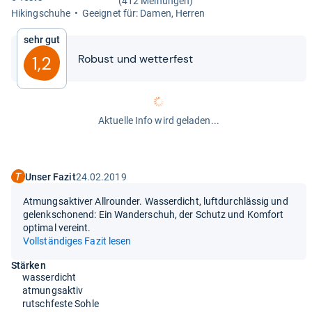
(412 Meinungen)
Hikingschuhe
Geeig­net für: Damen, Her­ren
Sehr gut
Robust und wet­ter­fest
1,2
Aktuelle Info wird geladen...
Unser Fazit
24.02.2019
Atmungsaktiver Allrounder. Wasserdicht, luftdurchlässig und
gelenkschonend: Ein Wanderschuh, der Schutz und Komfort
optimal vereint.
Vollständiges Fazit lesen
Stärken
wasserdicht
atmungsaktiv
rutschfeste Sohle