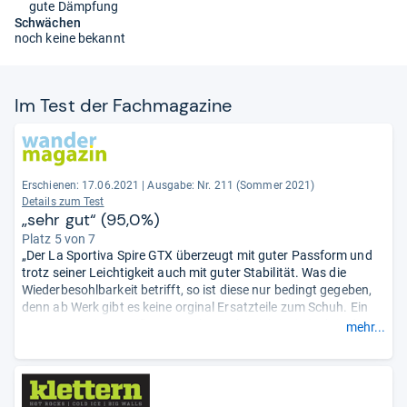
gute Dämpfung
Schwächen
noch keine bekannt
Im Test der Fach­ma­ga­zine
Erschienen: 17.06.2021
|
Ausgabe: Nr. 211 (Sommer 2021)
Details zum Test
„sehr gut“ (95,0%)
Platz 5 von 7
„Der La Sportiva Spire GTX überzeugt mit guter Passform und
trotz seiner Leichtigkeit auch mit guter Stabilität. Was die
Wiederbesohlbarkeit betrifft, so ist diese nur bedingt gegeben,
denn ab Werk gibt es keine orginal Ersatzteile zum Schuh. Ein
von La Sportiva zertifizierter Schusterbetrieb ist jedoch in der
mehr...
Lage die Laufsohle zu ersetzen. Am Ende kommt der Schuh auf
95% der möglichen Punkte ...“