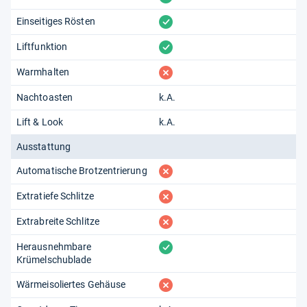
vorhanden
Einseitiges Rösten
vorhanden
Liftfunktion
fehlt
Warmhalten
Nachtoasten
k.A.
Lift & Look
k.A.
Ausstattung
fehlt
Automatische Brotzentrierung
fehlt
Extratiefe Schlitze
fehlt
Extrabreite Schlitze
vorhanden
Herausnehmbare
Krümelschublade
fehlt
Wärmeisoliertes Gehäuse