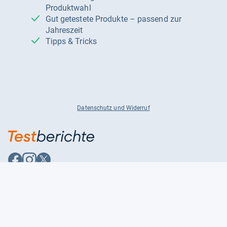
Produktwahl
Gut getestete Produkte – passend zur
Jahreszeit
Tipps & Tricks
Datenschutz und Widerruf
Auf
Auf
Auf
Facebook
Instagram
X
folgen
folgen
folgen
Über uns
Testmagazine
Unsere Redaktion
FAQ