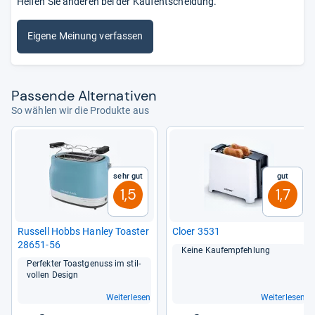
Helfen Sie anderen bei der Kaufentscheidung.
Eigene Meinung verfassen
Pas­sende Alter­na­ti­ven
So wählen wir die Produkte aus
Sehr gut
Gut
1,5
1,7
Rus­sell Hobbs Han­ley Toas­ter
Cloer 3531
28651-​56
Keine Kauf­emp­feh­lung
Per­fek­ter Toast­ge­nuss im stil­
vol­len Design
Weiterlesen
Weiterlesen