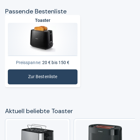
Pas­sende Bes­ten­liste
Toaster
Preisspanne:
20 € bis 150 €
Zur Bestenliste
: Toaster
Aktu­ell beliebte Toas­ter