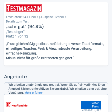
Erschienen: 24.11.2017
|
Ausgabe: 12/2017
Details zum Test
„sehr gut“ (94,9%)
„Testsieger“
Platz 1 von 12
„Plus: gleichmäßig goldbraune Röstung diverser Toastformate,
einseitiges Toasten, Peek & View, robuste Verarbeitung,
einfache Reinigung.
Minus: nicht für große Brotsorten geeignet.“
Angebote
Wir arbeiten unabhängig und neutral. Wenn Sie auf ein verlinktes Shop-
Angebot klicken, unterstützen Sie uns dabei. Wir erhalten dann ggf. eine
Vergütung.
Mehr erfahren
48,99 €
Bester
Preis
Versand:
0,00 €