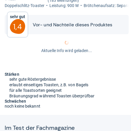
(183 Meinungen)
Dop­pel­schlitz-​Toas­ter
Leis­tung: 900 W
Bröt­chen­auf­satz: Sepa­ra
Sehr gut
Vor-​​ und Nach­teile die­ses Pro­duk­tes
1,4
Aktuelle Info wird geladen...
Stärken
sehr gute Röstergebnisse
erlaubt einseitiges Toasten, z.B. von Bagels
für alle Toastsorten geeignet
Bräunungsgrad während Toasten überprüfbar
Schwächen
noch keine bekannt
Im Test der Fach­ma­ga­zine