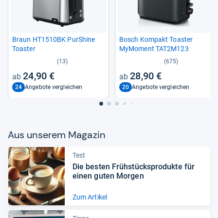
Braun HT1510BK PurS­hine
Bosch Kom­pakt Toas­ter
Toas­ter
MyMo­ment TAT2M123
(13)
(675)
24,90 €
28,90 €
24
20
Angebote vergleichen
Angebote vergleichen
Aus unse­rem Maga­zin
Test
Die bes­ten Früh­stück­s­pro­dukte für
einen guten Mor­gen
Zum Artikel