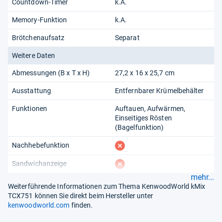
Countdown-Timer
k.A.
Memory-Funktion
k.A.
Brötchenaufsatz
Separat
Weitere Daten
Abmessungen (B x T x H)
27,2 x 16 x 25,7 cm
Ausstattung
Entfernbarer Krümelbehälter
Funktionen
Auftauen
Aufwärmen
Einseitiges Rösten
(Bagelfunktion)
fehlt
Nachhebefunktion
fehlt
Sandwichanzeige
mehr...
Weiterführende Informationen zum Thema KenwoodWorld kMix
TCX751 können Sie direkt beim Hersteller unter
kenwoodworld.com
finden.