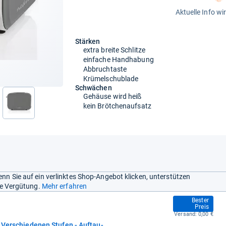
Aktuelle Info wi
Stärken
extra breite Schlitze
einfache Handhabung
Abbruchtaste
Krümelschublade
Schwächen
Gehäuse wird heiß
kein Brötchenaufsatz
nächste
nn Sie auf ein verlinktes Shop-Angebot klicken, unterstützen
ine Vergütung.
Mehr erfahren
45,99 €
Bester
Preis
Versand:
0,00 €
6 Verschiedenen Stufen - Auftau-