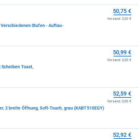
50,75 €
Versand:
0,00 €
6 Verschiedenen Stufen - Auftau-
50,99 €
Versand:
0,00 €
2 Scheiben Toast,
52,59 €
Versand:
0,00 €
, 2 breite Öffnung, Soft-Touch, grau (KABT510EGY)
e
52,92 €