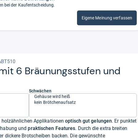
en bei der Kaufentscheidung.
Eigene Meinung verfassen
KABT510
k mit 6 Bräu­nungs­stu­fen und
Schwächen
Gehäuse wird heiß
kein Brötchenaufsatz
n holzähnlichen Applikationen
optisch gut gelungen
. Er punktet
ndhabung und
praktischen Features
. Durch die extra breiten
er dickere Brotscheiben backen. Die gewünschte