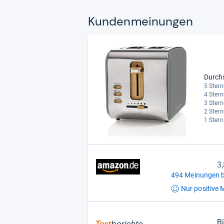
Kun­den­mei­nun­gen
Durch
5 Stern
4 Stern
3 Stern
2 Stern
1 Stern
3
494 Meinungen b
Nur positive
M
B