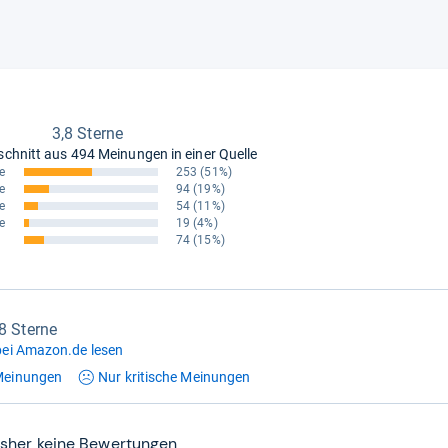
3,8 Sterne
schnitt aus
494 Meinungen in einer Quelle
e
253
(51%)
e
94
(19%)
e
54
(11%)
e
19
(4%)
74
(15%)
,8 Sterne
ei Amazon.de lesen
einungen
Nur kritische
Meinungen
isher keine Bewertungen