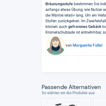
Bräunungsstufe
bestimmen Sie indi
anfangs etwas Übung, wie Nutzer an
die Wärme relativ lang. Um ein Verb
Stufen zurückgehen. Im Zweifelsfal
können auch
gefrorenes Gebäck
toa
Krümelschublade ist entnehmbar, so
von
Marguerita Fuller
Pas­sende Alter­na­ti­ven
So wählen wir die Produkte aus