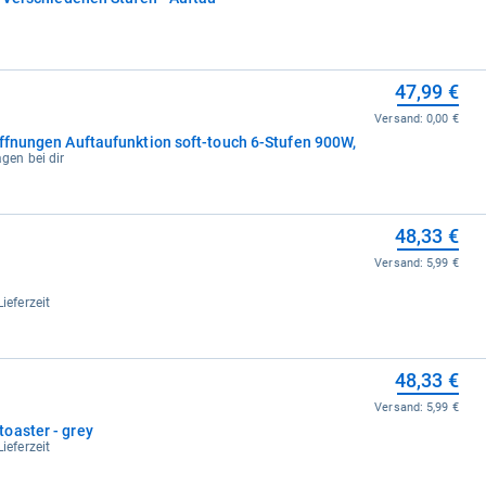
47,99 €
Versand:
0,00 €
Öffnungen Auftaufunktion soft-touch 6-Stufen 900W,
agen bei dir
48,33 €
Versand:
5,99 €
ieferzeit
48,33 €
Versand:
5,99 €
oaster - grey
ieferzeit