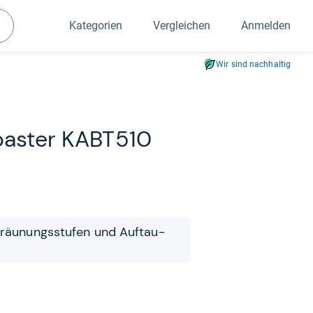
Kategorien
Vergleichen
Anmelden
Suchen
Wir sind nachhaltig
oas­ter KABT510
Bräu­nungs­stu­fen und Auf­tau­