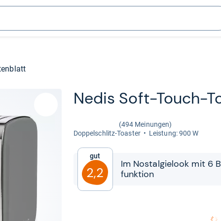
enblatt
Nedis Soft-​Touch-​T
(494 Meinungen)
Dop­pel­schlitz-​Toas­ter
Leis­tung: 900 W
Gut
Im Nost­al­gie­look mit 6 
2,2
funk­tion