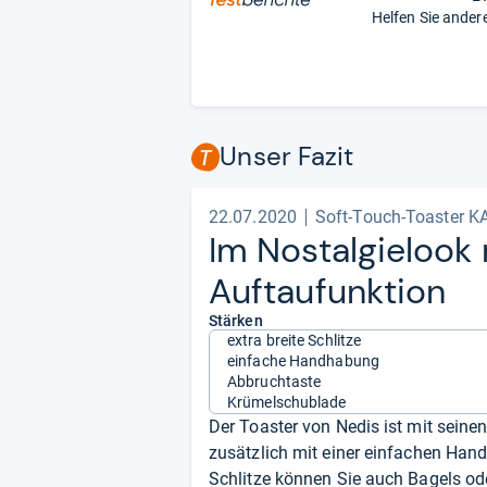
Helfen Sie ander
Unser Fazit
22.07.2020
Soft-Touch-Toaster 
Im Nost­al­gie­loo
Auf­tau­funk­tion
Stärken
extra breite Schlitze
einfache Handhabung
Abbruchtaste
Krümelschublade
Der Toaster von Nedis ist mit seine
zusätzlich mit einer einfachen Ha
Schlitze können Sie auch Bagels od