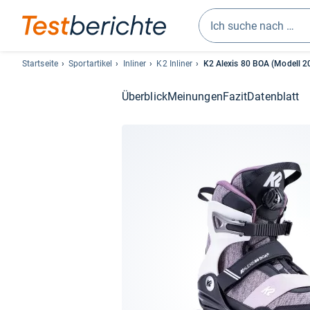
Geben
Sie
Startseite
Sportartikel
Inliner
K2 Inliner
K2 Alexis 80 BOA (Modell 2
mindestens
drei
Überblick
Meinungen
Fazit
Datenblatt
Zeichen
ein.
Vorschläge
erscheinen
automatisch
und
lassen
sich
mit
den
Pfeiltasten
auswählen.