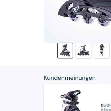
Kun­den­mei­nun­gen
Durch
5 Stern