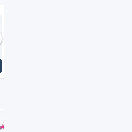
K2 Inline-Skates (Damen)
chste
Zur Bestenliste
: K2 Inline-Skates (Damen)