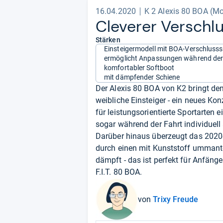
16.04.2020
K 2 Alexis 80 BOA (Mo
Cle­verer Ver­schl
Stärken
Einsteigermodell mit BOA-Verschluss
ermöglicht Anpassungen während der
komfortabler Softboot
mit dämpfender Schiene
Der Alexis 80 BOA von K2 bringt den
weibliche Einsteiger - ein neues Ko
für leistungsorientierte Sportarten 
sogar während der Fahrt individuell
Darüber hinaus überzeugt das 2020
durch einen mit Kunststoff ummantel
dämpft - das ist perfekt für Anfänger
F.I.T. 80 BOA.
von
Trixy Freude