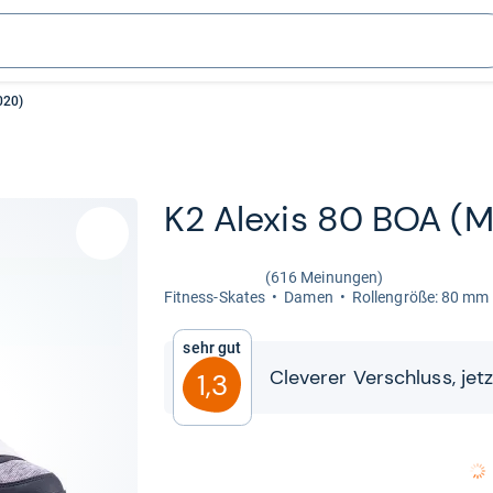
020)
K2 Ale­xis 80 BOA (
(616 Meinungen)
Fit­ness-​Ska­tes
Damen
Rol­len­größe: 80 mm
Sehr gut
Cle­verer Ver­schluss, jet
1,3