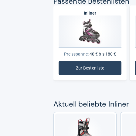
Pas­sende Bes­ten­lis­ten
Inliner
Preisspanne:
40 € bis 180 €
Zur Bestenliste
: Inliner
Aktu­ell beliebte Inli­ner