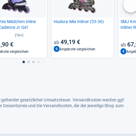
nä
­tes Mäd­chen Inline
Hudora Mia Inli­ner (33-​36)
SMJ Kin
Cadence Jr Girl
Inli­ner
BAR mit 
(1k+)
49,19 €
,90 €
67,
6
Angebote vergleichen
4
bote vergleichen
Angeb
ell geltender gesetzlicher Umsatzsteuer. Versandkosten werden ggf.
r Gesamtpreis und die Versandkosten, die der jeweilige Shop zum