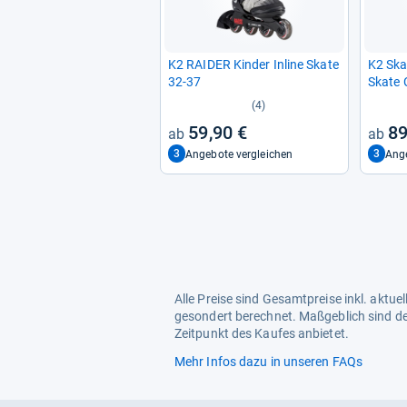
K2 RAI­DER Kin­der Inline Skate
K2 Ska
32-​37
Skate 
(4)
59,90 €
89
3
3
Angebote vergleichen
Ange
Alle Preise sind Gesamtpreise inkl. aktu
gesondert berechnet. Maßgeblich sind de
Zeitpunkt des Kaufes anbietet.
Mehr Infos dazu in unseren FAQs