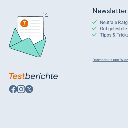
Newsletter
Neutrale Rat
Gut getestet
Tipps & Trick
Datenschutz und Wide
Auf
Auf
Auf
Facebook
Instagram
X
folgen
folgen
folgen