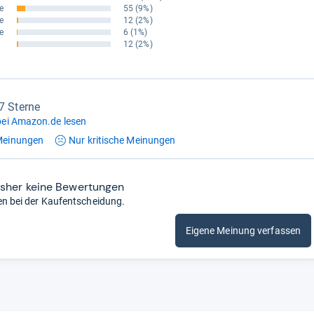
e
55
(9%)
e
12
(2%)
e
6
(1%)
12
(2%)
,7 Sterne
ei Amazon.de lesen
einungen
Nur kritische
Meinungen
isher keine Bewertungen
en bei der Kaufentscheidung.
Eigene Meinung verfassen