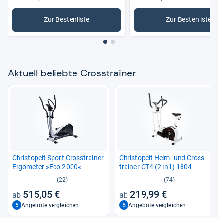
Zur Bestenliste
Zur Bestenliste
: Crosstrainer
: Ellipsent
Aktu­ell beliebte Cross­trai­ner
Christ­o­peit Sport Cross­trai­ner
Christ­o­peit Heim-​ und Cross­
Ergo­me­ter »Eco 2000«
trai­ner CT4 (2 in1) 1804
(22)
(74)
515,05 €
219,99 €
5
5
Angebote vergleichen
Angebote vergleichen