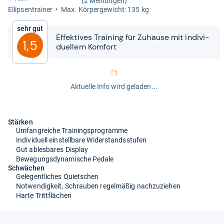
(2 Meinungen)
Ellip­sen­trai­ner
Max. Kör­per­ge­wicht: 135 kg
Sehr gut
Effek­ti­ves Trai­ning für Zuhause mit indi­vi­
1,5
du­el­lem Kom­fort
Aktuelle Info wird geladen...
Stärken
Umfangreiche Trainingsprogramme
Individuell einstellbare Widerstandsstufen
Gut ablesbares Display
Bewegungsdynamische Pedale
Schwächen
Gelegentliches Quietschen
Notwendigkeit, Schrauben regelmäßig nachzuziehen
Harte Trittflächen