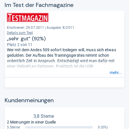
Im Test der Fach­ma­ga­zine
Erschienen: 29.07.2011
|
Ausgabe: 8/2011
Details zum Test
„sehr gut“ (92%)
Platz 2 von 11
Wer mit dem Andes 509 sofort loslegen will, muss sich etwas
gedulden. Der Aufbau des Trainingsgerätes nimmt schon
ordentlich Zeit in Anspruch. Entschädigt wird man dafür mit
einer Vielzahl an Optionen. Praktisch ist die USB-
Anschlussmöglichkeit, die es erlaubt, auch andere als die im
mehr...
Gerät gespeicherten Profile zu nutzen. Die Trittflächen des
Trainers sitzen allerdings nicht fest genug.
- Zusammengefasst
durch unsere Redaktion.
Kun­den­mei­nun­gen
3,8 Sterne
2 Meinungen in einer Quelle
5 Sterne
0
(0%)