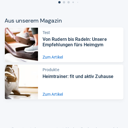
Aus unse­rem Maga­zin
Test
Von Rudern bis Radeln: Unsere
Emp­feh­lun­gen fürs Heim­gym
Zum Artikel
Produkte
Heim­trai­ner: fit und aktiv Zuhause
Zum Artikel