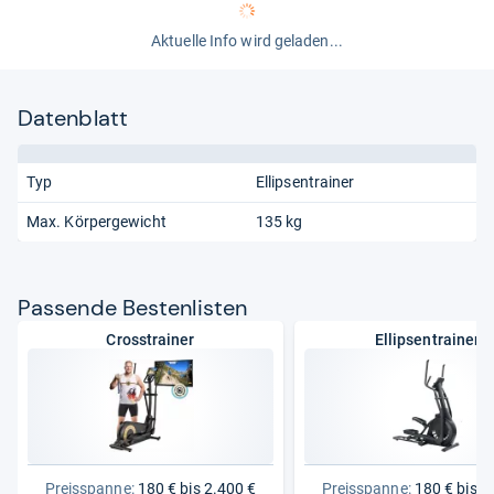
Aktuelle Info wird geladen...
Datenblatt
Typ
Ellipsentrainer
Max. Körpergewicht
135 kg
Pas­sende Bes­ten­lis­ten
Crosstrainer
Ellipsentrainer
Preisspanne:
180 € bis 2.400 €
Preisspanne:
180 € bis 2