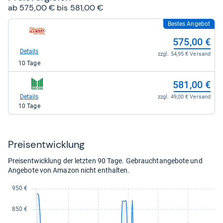
ab 575,00 € bis 581,00 €
Bestes Angebot
zum
Shop:
575,00 €
bei
Netto-
Details
zzgl. 54,95 € Versand
Online
10 Tage
für
575,00
zum
kaufen.
581,00 €
Shop:
bei
Details
zzgl. 49,00 € Versand
Marktkauf
10 Tage
für
581,00
kaufen.
Preis­ent­wick­lung
Preisentwicklung der letzten 90 Tage. Gebrauchtangebote und
Angebote von Amazon nicht enthalten.