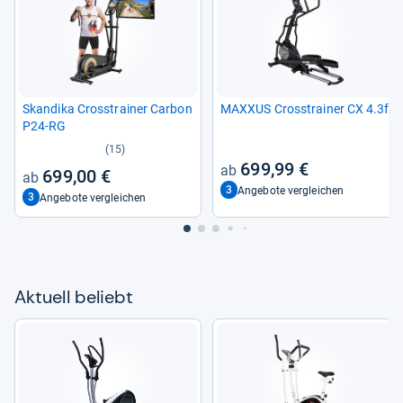
Skan­dika Cross­trai­ner Car­bon
MAX­XUS Cross­trai­ner CX 4.3f
P24-​RG
(15)
699,99 €
699,00 €
3
Angebote vergleichen
3
Angebote vergleichen
Aktu­ell beliebt