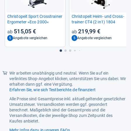
Christ­o­peit Sport Cross­trai­ner
Christ­o­peit Heim-​ und Cross­
Ergo­me­ter »Eco 2000«
trai­ner CT4 (2 in1) 1804
515,05 €
219,99 €
5
5
Angebote vergleichen
Angebote vergleichen
Wir arbeiten unabhängig und neutral. Wenn Sie auf ein
verlinktes Shop-Angebot klicken, unterstützen Sie uns dabei. Wir
erhalten dann ggf. eine Vergütung.
Erfahren Sie, wie sich Testberichte.de finanziert
Alle Preise sind Gesamtpreise inkl. aktuell geltender gesetzlicher
Umsatzsteuer. Versandkosten werden ggf. gesondert
berechnet. Maßgeblich sind der Gesamtpreis und die
Versandkosten, die der jeweilige Shop zum Zeitpunkt des
Kaufes anbietet.
Mehr Infos dazu in unseren FAQs