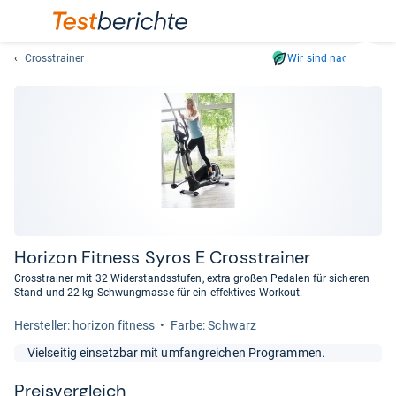
Crosstrainer
Wir sind nachhaltig
Suc
Geben
Sie
mindest
drei
Zeichen
ein.
Vorschl
erschei
automat
Hori­zon Fit­ness Syros E Cross­trai­ner
und
Crosstrainer mit 32 Widerstandsstufen, extra großen Pedalen für sicheren
lassen
Stand und 22 kg Schwungmasse für ein effektives Workout.
sich
Her­stel­ler: horizon fitness
Farbe: Schwarz
mit
den
Vielseitig einsetzbar mit umfangreichen Programmen.
Pfeiltas
auswähl
Preis­ver­gleich