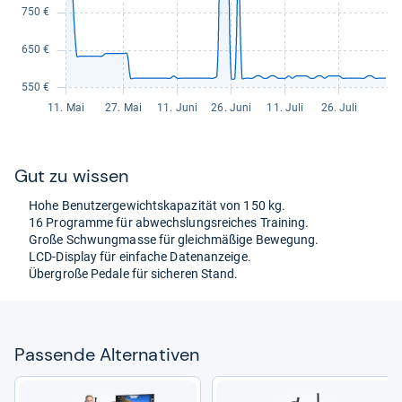
Gut zu wis­sen
Hohe Benut­zer­ge­wichts­ka­pa­zi­tät von 150 kg.
16 Pro­gramme für abwechs­lungs­rei­ches Trai­ning.
Große Schwung­masse für gleich­mä­ßige Bewe­gung.
LCD-​Dis­play für ein­fa­che Daten­an­zeige.
Über­große Pedale für siche­ren Stand.
Pas­sende Alter­na­ti­ven