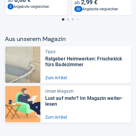
2,99 €
3
Angebote vergleichen
20
Angebote vergleichen
Aus unse­rem Maga­zin
Tipps
Rat­ge­ber Heim­wer­ken: Fri­sche­kick
fürs Bade­zim­mer
Zum Artikel
Unser Magazin
Lust auf mehr? Im Maga­zin wei­ter­
le­sen
Zum Artikel