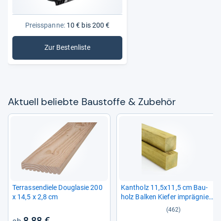
Preisspanne:
10 € bis 200 €
Zur Bestenliste
: Baustoffe & Zubehör
Aktu­ell beliebte Bau­stoffe & Zube­hör
Ter­ras­sen­diele Dou­gla­sie 200
Kant­holz 11,5x11,5 cm Bau­
x 14,5 x 2,8 cm
holz Bal­ken Kie­fer imprä­gniert
Kon­struk­tion Pfos­ten
(462)
8,88 €