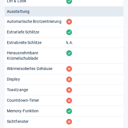
vorhanden
Lift & Look
Ausstattung
fehlt
Automatische Brotzentrierung
vorhanden
Extratiefe Schlitze
Extrabreite Schlitze
k.A.
vorhanden
Herausnehmbare
Krümelschublade
fehlt
Wärmeisoliertes Gehäuse
fehlt
Display
fehlt
Toastzange
fehlt
Countdown-Timer
vorhanden
Memory-Funktion
fehlt
Sichtfenster