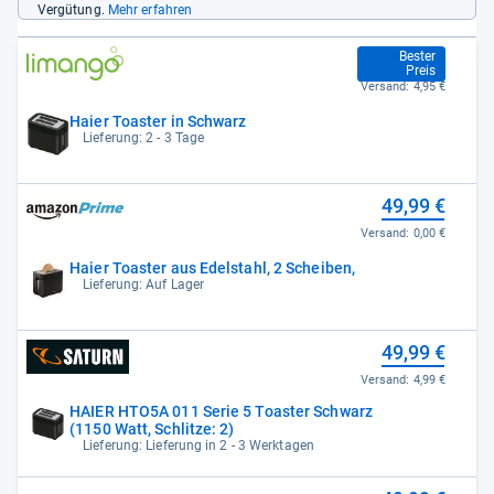
Vergütung.
Mehr erfahren
42,99 €
Bester
Preis
Versand:
4,95 €
Haier Toaster in Schwarz
Lieferung: 2 - 3 Tage
49,99 €
Versand:
0,00 €
Haier Toaster aus Edelstahl, 2 Scheiben,
Lieferung: Auf Lager
49,99 €
Versand:
4,99 €
HAIER HTO5A 011 Serie 5 Toaster Schwarz
(1150 Watt, Schlitze: 2)
Lieferung: Lieferung in 2 - 3 Werktagen