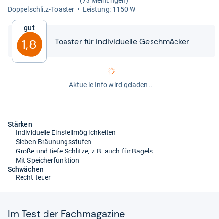
(73 Meinungen)
Dop­pel­schlitz-​Toas­ter
Leis­tung: 1150 W
Gut
Toas­ter für indi­vi­du­elle Geschmä­cker
1,8
Aktuelle Info wird geladen...
Stärken
Individuelle Einstellmöglichkeiten
Sieben Bräunungsstufen
Große und tiefe Schlitze, z.B. auch für Bagels
Mit Speicherfunktion
Schwächen
Recht teuer
Im Test der Fach­ma­ga­zine