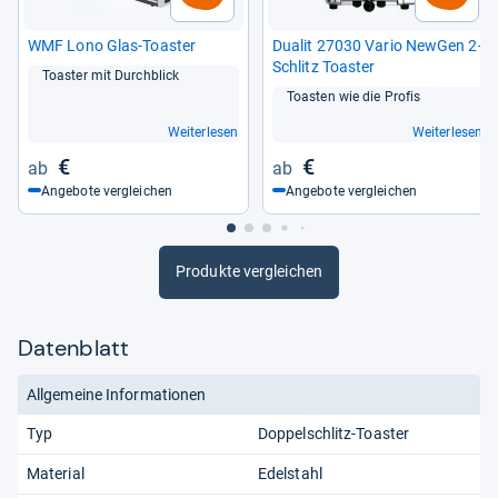
WMF Lono Glas-​Toas­ter
Dua­lit 27030 Vario New­Gen 2-​
Schlitz Toas­ter
Toas­ter mit Durch­blick
Toas­ten wie die Pro­fis
Weiterlesen
Weiterlesen
€
€
Angebote vergleichen
Angebote vergleichen
Produkte vergleichen
Datenblatt
Allgemeine Informationen
Typ
Doppelschlitz-Toaster
Material
Edelstahl