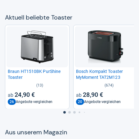
Aktu­ell beliebte Toas­ter
Braun HT1510BK PurS­hine
Bosch Kom­pakt Toas­ter
Toas­ter
MyMo­ment TAT2M123
(13)
(674)
24,90 €
28,90 €
26
20
Angebote vergleichen
Angebote vergleichen
Aus unse­rem Maga­zin