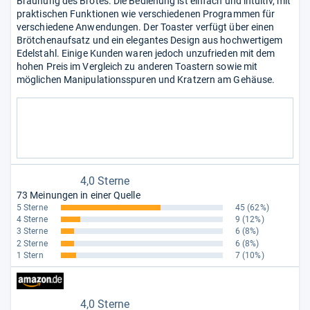
Bräunung des Brotes. Die Bedienung ist einfach und intuitiv, mit
praktischen Funktionen wie verschiedenen Programmen für
verschiedene Anwendungen. Der Toaster verfügt über einen
Brötchenaufsatz und ein elegantes Design aus hochwertigem
Edelstahl. Einige Kunden waren jedoch unzufrieden mit dem
hohen Preis im Vergleich zu anderen Toastern sowie mit
möglichen Manipulationsspuren und Kratzern am Gehäuse.
4,0 Sterne
73 Meinungen in einer Quelle
5 Sterne
45
(62%)
4 Sterne
9
(12%)
3 Sterne
6
(8%)
2 Sterne
6
(8%)
1 Stern
7
(10%)
4,0 Sterne