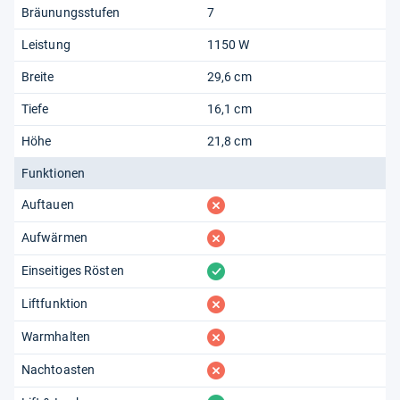
Bräunungsstufen
7
Leistung
1150 W
Breite
29,6 cm
Tiefe
16,1 cm
Höhe
21,8 cm
Funktionen
fehlt
Auftauen
fehlt
Aufwärmen
vorhanden
Einseitiges Rösten
fehlt
Liftfunktion
fehlt
Warmhalten
fehlt
Nachtoasten