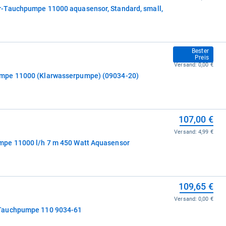
-Tauchpumpe 11000 aquasensor, Standard, small,
107,00 €
Bester
Preis
Versand:
0,00 €
mpe 11000 (Klarwasserpumpe) (09034-20)
107,00 €
Versand:
4,99 €
pe 11000 l/h 7 m 450 Watt Aquasensor
109,65 €
Versand:
0,00 €
Tauchpumpe 110 9034-61