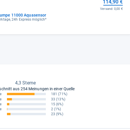
114,90 €
Versand:
0,00 €
umpe 11000 Aquasensor
Werktage, 24h Express möglich*
4,3 Sterne
schnitt aus
254 Meinungen in einer Quelle
e
181
(71%)
e
33
(13%)
e
15
(6%)
e
2
(1%)
23
(9%)