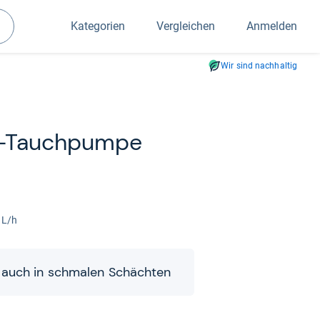
Kategorien
Vergleichen
Anmelden
Suchen
Wir sind nachhaltig
r-​Tauch­pumpe
0 L/h
 auch in schma­len Schäch­ten