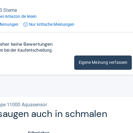
,3 Sterne
ei Amazon.de lesen
einungen
Nur kritische
Meinungen
isher keine Bewertungen
en bei der Kaufentscheidung.
Eigene Meinung verfassen
pe 11000 Aquasensor
sau­gen auch in schma­len