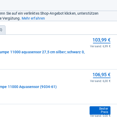
nn Sie auf ein verlinktes Shop-Angebot klicken, unterstützen
ine Vergütung.
Mehr erfahren
€)
103,99 €
Versand:
6,99 €
pe 11000 aquasensor 27,5 cm silber; schwarz 0,
106,95 €
Versand:
6,00 €
mpe 11000 Aquasensor (9034-61)
107,00 €
Bester
Preis
Versand:
0,00 €