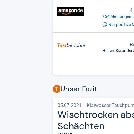
4
254 Meinungen b
Nur positive
M
B
Helfen Sie ander
Unser Fazit
05.07.2021
Klarwasser-Tauchpum
Wisch­tro­cken ab
Schäch­ten