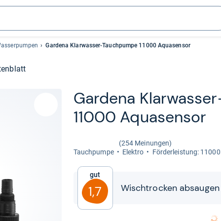
Wasserpumpen
Gardena Klarwasser-Tauchpumpe 11000 Aquasensor
enblatt
Gar­dena Klar­was­se
11000 Aqua­sen­sor
(254 Meinungen)
Tauch­pumpe
Elek­tro
För­der­leis­tung: 1100
Gut
Wisch­tro­cken absau­gen
1,7