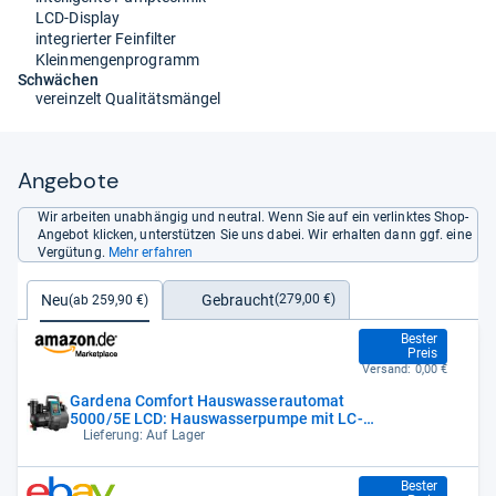
LCD-Display
integrierter Feinfilter
Kleinmengenprogramm
Schwächen
vereinzelt Qualitätsmängel
Angebote
Wir arbeiten unabhängig und neutral. Wenn Sie auf ein verlinktes Shop-
Angebot klicken, unterstützen Sie uns dabei. Wir erhalten dann ggf. eine
Vergütung.
Mehr erfahren
Gebraucht
Neu
(279,00 €)
(ab 259,90 €)
259,90 €
Bester
Preis
Versand:
0,00 €
Gardena Comfort Hauswasserautomat
5000/5E LCD: Hauswasserpumpe mit LC-
Display,
Lieferung: Auf Lager
259,90 €
Bester