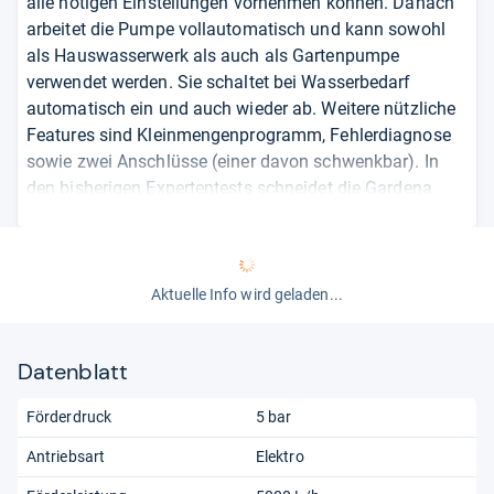
alle nötigen Einstellungen vornehmen können. Danach
arbeitet die Pumpe vollautomatisch und kann sowohl
als Hauswasserwerk als auch als Gartenpumpe
verwendet werden. Sie schaltet bei Wasserbedarf
automatisch ein und auch wieder ab. Weitere nützliche
Features sind Kleinmengenprogramm, Fehlerdiagnose
sowie zwei Anschlüsse (einer davon schwenkbar). In
den bisherigen Expertentests schneidet die Gardena
sehr gut ab, was von Kunden überwiegend bestätigt
wird. Vereinzelt werden aber Qualitätsmängel moniert.
Dennoch ist die Pumpe aufgrund der vielen Highlights
eine Empfehlung wert.
Aktuelle Info wird geladen...
von
Marguerita
Datenblatt
Förderdruck
5 bar
Antriebsart
Elektro