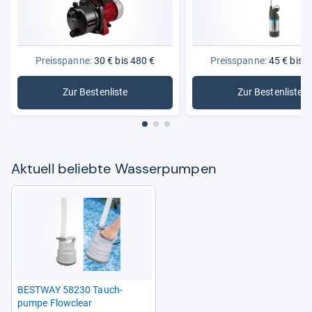
Preisspanne:
30 € bis 480 €
Preisspanne:
45 € bis 3
Zur Bestenliste
Zur Bestenliste
: Wasserpumpen
: Garden
Aktu­ell beliebte Was­ser­pum­pen
BEST­WAY 58230 Tauch­
pumpe Flow­clear