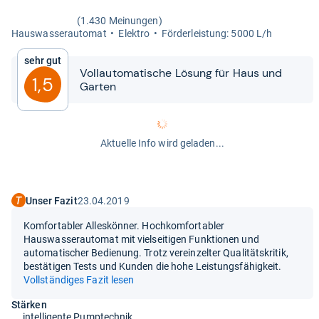
(1.430 Meinungen)
Haus­was­ser­au­to­mat
Elek­tro
För­der­leis­tung: 5000 L/h
Sehr gut
Voll­au­to­ma­ti­sche Lösung für Haus und
1,5
Gar­ten
Aktuelle Info wird geladen...
Unser Fazit
23.04.2019
Komfortabler Alleskönner. Hochkomfortabler
Hauswasserautomat mit vielseitigen Funktionen und
automatischer Bedienung. Trotz vereinzelter Qualitätskritik,
bestätigen Tests und Kunden die hohe Leistungsfähigkeit.
Vollständiges Fazit lesen
Stärken
intelligente Pumptechnik