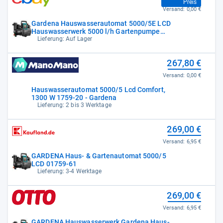
Preis
Versand:
0,00 €
Gardena Hauswasserautomat 5000/5E LCD
Hauswasserwerk 5000 l/h Gartenpumpe
1300W
Lieferung: Auf Lager
267,80 €
Versand:
0,00 €
Hauswasserautomat 5000/5 Lcd Comfort,
1300 W 1759-20 - Gardena
Lieferung: 2 bis 3 Werktage
269,00 €
Versand:
6,95 €
GARDENA Haus- & Gartenautomat 5000/5
LCD 01759-61
Lieferung: 3-4 Werktage
269,00 €
Versand:
6,95 €
GARDENA Hauswasserwerk Gardena Haus-