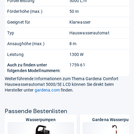
Förderleistung
5000 L/h
Förderhöhe (max.)
50 m
Geeignet für
Klarwasser
Typ
Hauswasserautomat
Ansaughöhe (max.)
8 m
Leistung
1300 W
Auch zu finden unter
1759-61
folgenden Modellnummern:
Weiterführende Informationen zum Thema Gardena Comfort
Hauswasserautomat 5000/5E LCD können Sie direkt beim
Hersteller unter
gardena.com
finden.
Pas­sende Bes­ten­lis­ten
Wasserpumpen
Gardena Wasserpum