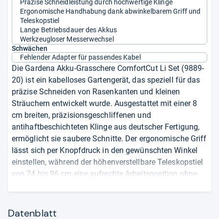
Präzise Schneidleistung durch hochwertige Klinge
Ergonomische Handhabung dank abwinkelbarem Griff und
Teleskopstiel
Lange Betriebsdauer des Akkus
Werkzeugloser Messerwechsel
Schwächen
Fehlender Adapter für passendes Kabel
Die Gardena Akku-Grasschere ComfortCut Li Set (9889-
20) ist ein kabelloses Gartengerät, das speziell für das
präzise Schneiden von Rasenkanten und kleinen
Sträuchern entwickelt wurde. Ausgestattet mit einer 8
cm breiten, präzisionsgeschliffenen und
antihaftbeschichteten Klinge aus deutscher Fertigung,
ermöglicht sie saubere Schnitte. Der ergonomische Griff
lässt sich per Knopfdruck in den gewünschten Winkel
einstellen, während der höhenverstellbare Teleskopstiel
von 74 bis 96 cm eine aufrechte Arbeitsposition ohne
Bücken unterstützt. Ein leistungsstarker 3,6 V Li-Ion-
Akku mit 3,0 Ah Kapazität bietet eine Betriebsdauer von
bis zu 80 Minuten und kann über das beiliegende USB-
Datenblatt