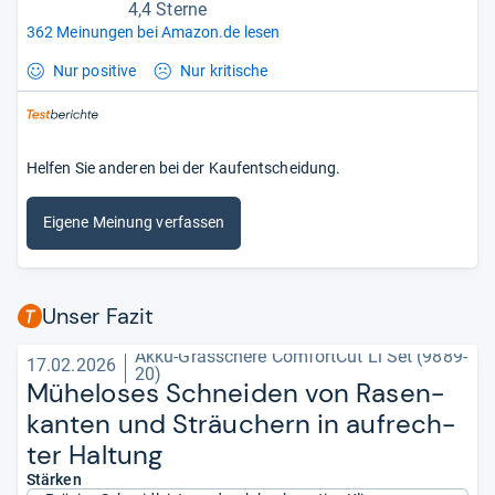
4,4 Sterne
362 Meinungen bei Amazon.de lesen
Nur positive
Nur kritische
Helfen Sie anderen bei der Kaufentscheidung.
Eigene Meinung verfassen
Unser Fazit
Akku-Grasschere ComfortCut Li Set (9889-
17.02.2026
20)
Mühe­lo­ses Schnei­den von Rasen­
kan­ten und Sträu­chern in auf­rech­
ter Hal­tung
Stärken