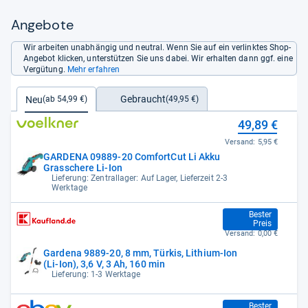
Angebote
Wir arbeiten unabhängig und neutral. Wenn Sie auf ein verlinktes Shop-
Angebot klicken, unterstützen Sie uns dabei. Wir erhalten dann ggf. eine
Vergütung.
Mehr erfahren
Gebraucht
Neu
(49,95 €)
(ab 54,99 €)
49,89 €
Versand:
5,95 €
GARDENA 09889-20 ComfortCut Li Akku
Grasschere Li-Ion
Lieferung: Zentrallager: Auf Lager, Lieferzeit 2-3
Werktage
54,99 €
Bester
Preis
Versand:
0,00 €
Gardena 9889-20, 8 mm, Türkis, Lithium-Ion
(Li-Ion), 3,6 V, 3 Ah, 160 min
Lieferung: 1-3 Werktage
54,99 €
Bester