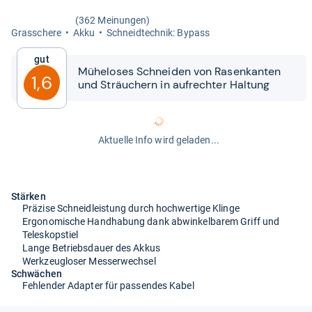
(362 Meinungen)
Gras­schere
Akku
Schneid­tech­nik: Bypass
Gut
Mühe­lo­ses Schnei­den von Rasen­kan­ten
1,6
und Sträu­chern in auf­rech­ter Hal­tung
Aktuelle Info wird geladen...
Stärken
Präzise Schneidleistung durch hochwertige Klinge
Ergonomische Handhabung dank abwinkelbarem Griff und
Teleskopstiel
Lange Betriebsdauer des Akkus
Werkzeugloser Messerwechsel
Schwächen
Fehlender Adapter für passendes Kabel