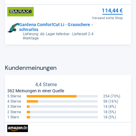
114,44 €
Versand siehe Shop
Gardena ComfortCut Li - Grasschere -
schnurlos
Lieferung: Ab Lager lieferbar - Lieferzeit 2-4
Werktage
Kun­den­mei­nun­gen
4,4 Sterne
362 Meinungen in einer Quelle
5 Sterne
254
(70%)
4 Sterne
58
(16%)
3 Sterne
14
(4%)
2 Sterne
18
(5%)
1 Stern
18
(5%)