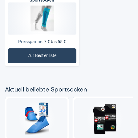
Preisspanne:
7 € bis 55 €
Zur Bestenliste
: Sportsocken
Aktu­ell beliebte Sports­o­cken