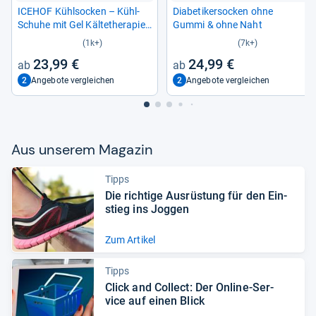
ICE­HOF Kühl­so­cken – Kühl-​
Dia­be­ti­ker­so­cken ohne
Schuhe mit Gel Käl­te­the­ra­pie
Gummi & ohne Naht
für Schmerz­lin­de­rung
(1k+)
(7k+)
23,99 €
24,99 €
2
2
Angebote vergleichen
Angebote vergleichen
Aus unse­rem Maga­zin
Tipps
Die rich­tige Aus­rüs­tung für den Ein­
stieg ins Jog­gen
Zum Artikel
Tipps
Click and Col­lect: Der Online-​Ser­
vice auf einen Blick