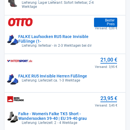
Lieferung: Lager Lieferant: Sofort lieferbar, 2-4
Werktage
21,00 €
Bester
Preis
Versand:
0,00 €
FALKE Laufsocken RU5 Race Invisible
Füßlinge (1-
Lieferung: lieferbar - in 2-3 Werktagen bei dir
21,00 €
Versand:
3,95 €
FALKE RU5 Invisible Herren Füßlinge
Lieferung: Lieferzeit ca. 1-3 Werktage
23,95 €
Versand:
3,45 €
Falke - Women's Falke TK5 Short -
Wandersocken 39-40 | EU 39-40 grau
Lieferung: Lieferzeit: 2 - 4 Werktage