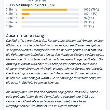
4,7 Sterne
1.335 Meinungen in einer Quelle
5 Sterne
1056
(79%)
4 Sterne
187
(14%)
3 Sterne
66
(5%)
2 Sterne
13
(1%)
1 Stern
13
(1%)
Zusammenfassung
Die Falke TK 1 werden in den Kundenrezensionen auf Amazon in über
80 Prozent mit vier oder fünf von fünf möglichen Sternen als gut bis
sehr gut bewertet. Hochgelobt wird die hervorragende Passform und
die Polsterungen befinden sich an den richtigen Stellen, sodass keine
Blasen oder Druckstellen selbst nach längerem Tragen auftreten. Die
Atmungsaktivität wird ebenfalls sehr positiv bewertet, auch nach
längeren Wanderungen wird kein unangenehmer Geruch festgestellt.
Die Trekkingsocken rutschen nach Angaben der Kunden nicht und
halten die Füße sehr gut warm. Die Schaftlänge ist ausreichend, um
sie auch in Stiefeln tragen zu können.
Als Kritikpunkt wird von den Nutzern angegeben, dass die Socken
sehr groß ausfallen. Es wird empfohlen, eine kleinere Größe zu
verwenden. Ebenfalls wird teilweise berichtet, dass beim
Bergabgehen die Strümpfe etwas im Schuh rutschen.