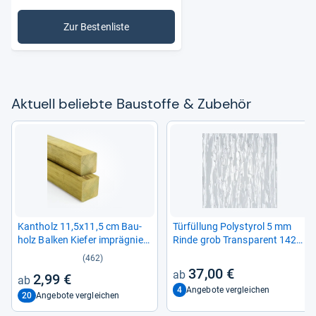
Zur Bestenliste
: Baustoffe & Zubehör
Aktu­ell beliebte Bau­stoffe & Zube­hör
Kant­holz 11,5x11,5 cm Bau­
Tür­fül­lung Poly­sty­rol 5 mm
holz Bal­ken Kie­fer imprä­gniert
Rinde grob Trans­pa­rent 1420
Kon­struk­tion Pfos­ten
mm x 535 mm
(462)
37,00 €
2,99 €
4
Angebote vergleichen
20
Angebote vergleichen