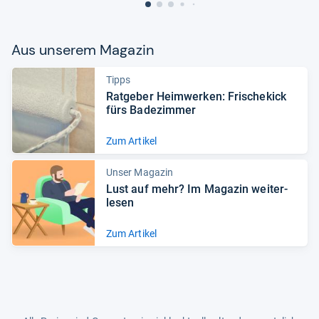
Aus unse­rem Maga­zin
Tipps
Rat­ge­ber Heim­wer­ken: Fri­sche­kick
fürs Bade­zim­mer
Zum Artikel
Unser Magazin
Lust auf mehr? Im Maga­zin wei­ter­
le­sen
Zum Artikel