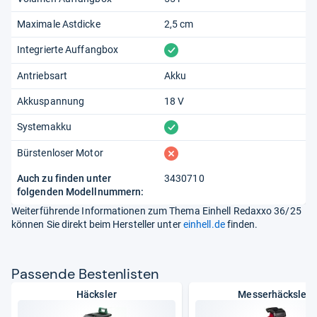
Maximale Astdicke
2,5 cm
vorhanden
Integrierte Auffangbox
Antriebsart
Akku
Akkuspannung
18 V
vorhanden
Systemakku
fehlt
Bürstenloser Motor
Auch zu finden unter
3430710
folgenden Modellnummern:
Weiterführende Informationen zum Thema Einhell Redaxxo 36/25
können Sie direkt beim Hersteller unter
einhell.de
finden.
Pas­sende Bes­ten­lis­ten
Häcksler
Messerhäcksler