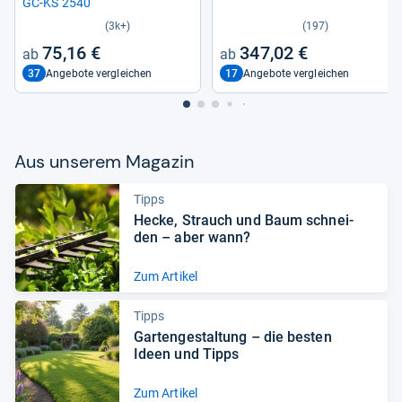
GC-​KS 2540
(3k+)
(197)
75,16 €
347,02 €
37
17
Angebote vergleichen
Angebote vergleichen
Aus unse­rem Maga­zin
Tipps
Hecke, Strauch und Baum schnei­
den – aber wann?
Zum Artikel
Tipps
Gar­ten­ge­stal­tung – die bes­ten
Ideen und Tipps
Zum Artikel