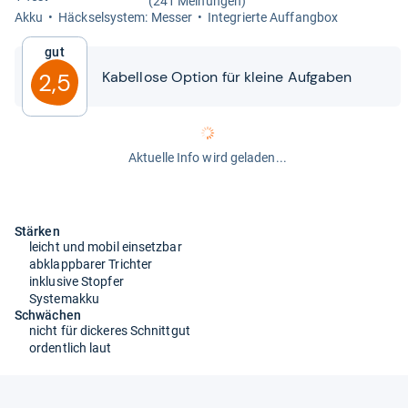
(241 Meinungen)
Akku
Häck­sel­sys­tem: Mes­ser
Inte­grierte Auf­fang­box
Gut
Kabel­lose Option für kleine Auf­ga­ben
2,5
Aktuelle Info wird geladen...
Stärken
leicht und mobil einsetzbar
abklappbarer Trichter
inklusive Stopfer
Systemakku
Schwächen
nicht für dickeres Schnittgut
ordentlich laut