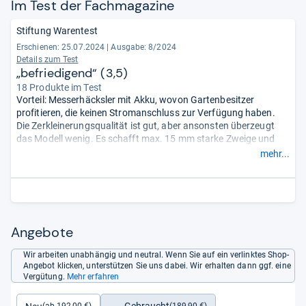
Im Test der Fach­ma­ga­zine
Stiftung Warentest
Erschienen: 25.07.2024
|
Ausgabe: 8/2024
Details zum Test
„befriedigend“ (3,5)
18 Produkte im Test
Vorteil: Messerhäcksler mit Akku, wovon Gartenbesitzer
profitieren, die keinen Stromanschluss zur Verfügung haben.
Die Zerkleinerungsqualität ist gut, aber ansonsten überzeugt
das Modell wenig. Es schafft max. 15 mm starke Zweige und
verstopft schnell. Die Lautstärke ist relativ hoch und die
mehr...
Verarbeitung, Haltbarkeit sowie Handhabung werden eher
durchschnittlich bewertet.
- Zusammengefasst durch unsere
Redaktion.
Angebote
Wir arbeiten unabhängig und neutral. Wenn Sie auf ein verlinktes Shop-
Angebot klicken, unterstützen Sie uns dabei. Wir erhalten dann ggf. eine
Vergütung.
Mehr erfahren
(189,90 €)