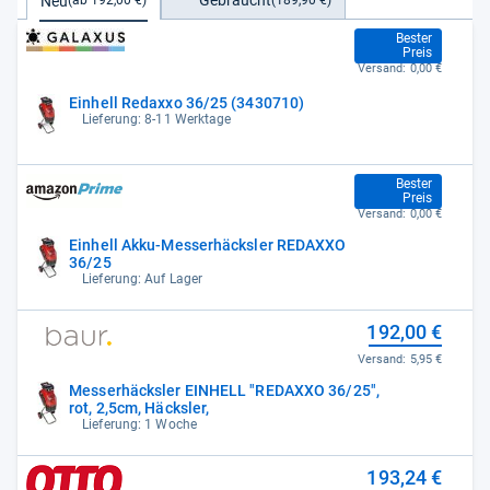
Gebraucht
Neu
(ab 192,00 €)
192,00 €
Bester
Preis
Versand:
0,00 €
Einhell Redaxxo 36/25 (3430710)
Lieferung: 8-11 Werktage
192,00 €
Bester
Preis
Versand:
0,00 €
Einhell Akku-Messerhäcksler REDAXXO
36/25
Lieferung: Auf Lager
192,00 €
Versand:
5,95 €
Messerhäcksler EINHELL "REDAXXO 36/25",
rot, 2,5cm, Häcksler,
Lieferung: 1 Woche
193,24 €