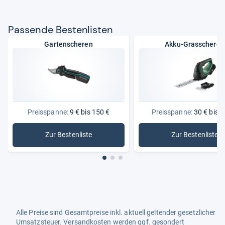
Pas­sende Bes­ten­lis­ten
Gartenscheren
Akku-Grasscheren
Preisspanne:
9 € bis 150 €
Preisspanne:
30 € bis 1
Zur Bestenliste
Zur Bestenliste
: Gartenscheren
: Akku-Gr
Alle Preise sind Gesamtpreise inkl. aktuell geltender gesetzlicher
Umsatzsteuer. Versandkosten werden ggf. gesondert