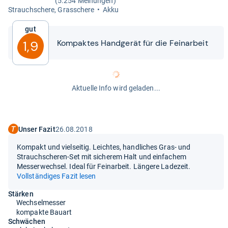
(5.254 Meinungen)
Strauch­schere, Gras­schere
Akku
Gut
Kom­pak­tes Hand­ge­rät für die Fein­ar­beit
1,9
Aktuelle Info wird geladen...
Unser Fazit
26.08.2018
Kompakt und vielseitig. Leichtes, handliches Gras- und
Strauchscheren-Set mit sicherem Halt und einfachem
Messerwechsel. Ideal für Feinarbeit. Längere Ladezeit.
Vollständiges Fazit lesen
Stärken
Wechselmesser
kompakte Bauart
Schwächen