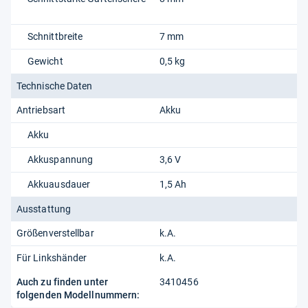
Schnittbreite
7 mm
Gewicht
0,5 kg
Technische Daten
Antriebsart
Akku
Akku
Akkuspannung
3,6 V
Akkuausdauer
1,5 Ah
Ausstattung
Größenverstellbar
k.A.
Für Linkshänder
k.A.
Auch zu finden unter
3410456
folgenden Modellnummern: