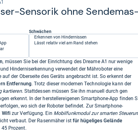
A1
ser-​Sen­so­rik ohne Sen­de­mas
Schwächen
Erkennen von Hindernissen
 App
Lässt relativ viel am Rand stehen
ar
en
, müssen Sie bei der Einrichtung des Dreame A1 nur wenige
 und Hinderniserkennung verwendet der Mähroboter eine
ie auf der Oberseite des Geräts angebracht ist. So erkennt der
ern Entfernung
. Trotz dieser modernen Technologie kann der
g kartieren
. Stattdessen müssen Sie ihn manuell durch gen
gen erkennt. In der herstellereigenen Smartphone-App finden S
 verfolgen, wo sich der Roboter befindet. Zur Smartphone-
 Wifi
zur Verfügung. Ein
Mobilfunkmodul zur smarten Steueru
nicht verbaut. Der Rasenmäher ist
für hügeliges Gelände
 45 Prozent.