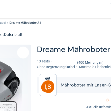
abel
Dreame Mähroboter A1
zit
Datenblatt
Dreame Mähro­bo­ter 
13 Tests
(400 Meinungen)
Ohne Begren­zungs­ka­bel
Maxi­male Flä­chen­le
Gut
Mähro­bo­ter mit Laser-​​S
1,8
Aktuelle Info wi