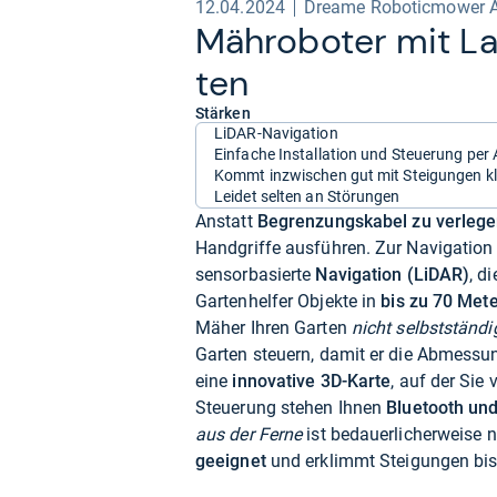
12.04.2024
Dreame Roboticmower 
Mähro­bo­ter mit La
ten
Stärken
LiDAR-Navigation
Einfache Installation und Steuerung per
Kommt inzwischen gut mit Steigungen kl
Leidet selten an Störungen
Anstatt
Begrenzungskabel zu verleg
Handgriffe ausführen. Zur Navigation
sensorbasierte
Navigation (LiDAR)
, d
Gartenhelfer Objekte in
bis zu 70 Met
Mäher Ihren Garten
nicht selbstständi
Garten steuern, damit er die Abmessun
eine
innovative 3D-Karte
, auf der Sie
Steuerung stehen Ihnen
Bluetooth und
aus der Ferne
ist bedauerlicherweise 
geeignet
und erklimmt Steigungen bis