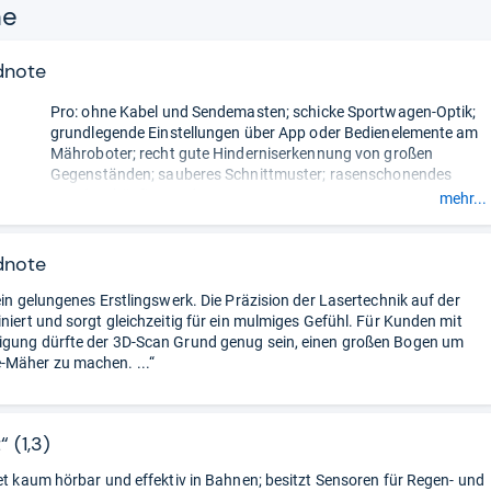
ne
dnote
Pro: ohne Kabel und Sendemasten; schicke Sportwagen-Optik;
grundlegende Einstellungen über App oder Bedienelemente am
Mähroboter; recht gute Hinderniserkennung von großen
Gegenständen; sauberes Schnittmuster; rasenschonendes
Wenden; häufige Updates.
mehr...
Contra: kratzanfälliges Gehäuse; Schnellwechselsystem setzt
sich schnell mit Rasenschnitt zu - dann schwergängig;
überfährt kleine Hindernisse (Igel-Figur); 20 bis 30 cm bleiben
dnote
am Rand oder um Hindernisse ungemäht; sehr
teuer.
- Zusammengefasst durch unsere Redaktion.
 ein gelungenes Erstlingswerk. Die Präzision der Lasertechnik auf der
iniert und sorgt gleichzeitig für ein mulmiges Gefühl. Für Kunden mit
gung dürfte der 3D-Scan Grund genug sein, einen großen Bogen um
Mäher zu machen. ...“
“ (1,3)
tet kaum hörbar und effektiv in Bahnen; besitzt Sensoren für Regen- und