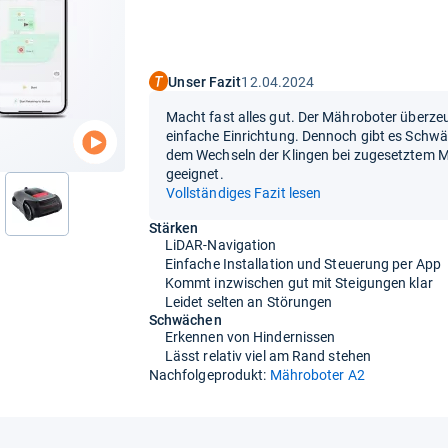
Unser Fazit
12.04.2024
Macht fast alles gut. Der Mähroboter überze
einfache Einrichtung. Dennoch gibt es Schw
dem Wechseln der Klingen bei zugesetztem M
geeignet.
Vollständiges Fazit lesen
nächste
Stärken
LiDAR-Navigation
Einfache Installation und Steuerung per App
Kommt inzwischen gut mit Steigungen klar
Leidet selten an Störungen
Schwächen
Erkennen von Hindernissen
Lässt relativ viel am Rand stehen
Nachfolgeprodukt:
Mähroboter A2