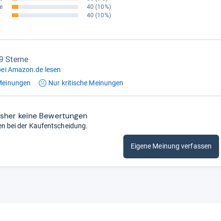
e
40
(10%)
40
(10%)
,9 Sterne
ei Amazon.de lesen
einungen
Nur kritische
Meinungen
isher keine Bewertungen
en bei der Kaufentscheidung.
Eigene Meinung verfassen