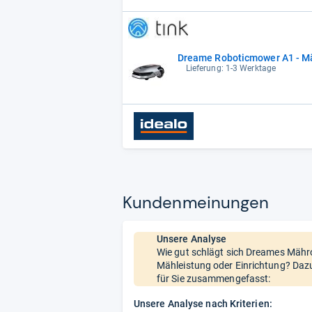
Dreame Roboticmower A1 - Mäh
Lieferung: 1-3 Werktage
Kun­den­mei­nun­gen
Unsere Analyse
Wie gut schlägt sich Dreames Mähro
Mähleistung oder Einrichtung? Dazu
für Sie zusammengefasst:
Unsere Analyse nach Kriterien: