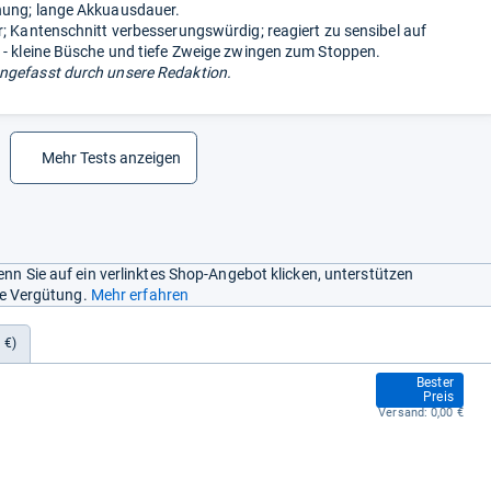
nung; lange Akkuausdauer.
r; Kantenschnitt verbesserungswürdig; reagiert zu sensibel auf
 - kleine Büsche und tiefe Zweige zwingen zum Stoppen.
gefasst durch unsere Redaktion.
Mehr Tests anzeigen
nn Sie auf ein verlinktes Shop-Angebot klicken, unterstützen
ine Vergütung.
Mehr erfahren
 €)
949,00 €
Bester
Preis
Versand:
0,00 €