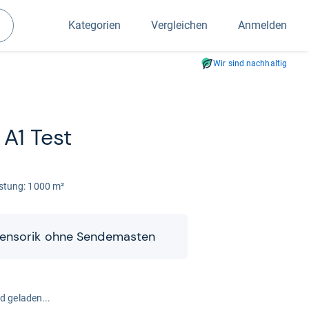
Kategorien
Vergleichen
Anmelden
Suchen
Wir sind nachhaltig
A1 Test
is­tung: 1000 m²
en­so­rik ohne Sen­de­mas­ten
rd geladen...