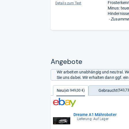
Frosterken
Details zum Test
Minus: teue
Hindernisse
- Zusammen
Angebote
Wir arbeiten unabhängig und neutral. We
Sie uns dabei. Wir erhalten dann ggf. e
Gebraucht
Neu
(543,73
(ab 949,00 €)
Dreame A1 Mähroboter
Lieferung: Auf Lager