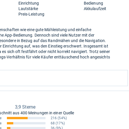
Einrichtung
Bedienung
Lautstärke
Akkulaufzeit
Preis-Leistung
genschaften wie eine gute Mähleistung und einfache
che App-Bedienung. Dennoch sind viele Nutzer mit der
sbesondere in Bezug auf das Randmähen und die Navigation.
r Einrichtung auf, was den Einstieg erschwert. Insgesamt ist
 es sich oft festfährt oder nicht korrekt navigiert. Trotz seiner
ungs-Verhältnis für viele Käufer enttäuschend hoch angesichts
3,9 Sterne
schnitt aus
400 Meinungen in einer Quelle
e
216
(54%)
e
68
(17%)
e
36
(9%)