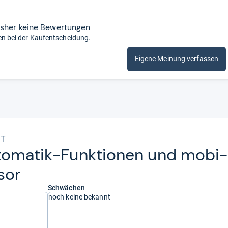
isher keine Bewertungen
en bei der Kaufentscheidung.
Eigene Meinung verfassen
ST
to­ma­tik-​Funk­tio­nen und mobi­
sor
Schwächen
noch keine bekannt