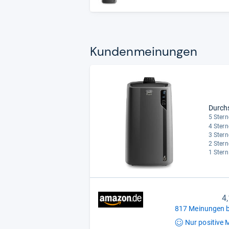
Kun­den­mei­nun­gen
Durch
5 Stern
4 Stern
3 Stern
2 Stern
1 Stern
4
817 Meinungen b
Nur positive
M