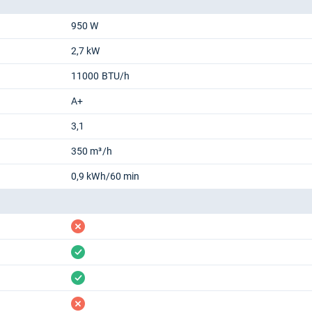
950 W
2,7 kW
11000 BTU/h
A+
3,1
350 m³/h
0,9 kWh/60 min
fehlt
vorhanden
vorhanden
fehlt