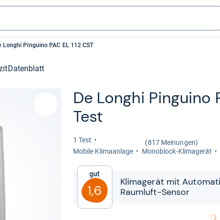
e Longhi Pinguino PAC EL 112 CST
zit
Datenblatt
De Longhi Pin­guino 
Test
1 Test
(817 Meinungen)
Mobile Kli­ma­an­lage
Mono­block-​Kli­ma­ge­rät
Gut
Kli­ma­ge­rät mit Auto­ma­t
1,6
Raum­luft-​​Sen­sor