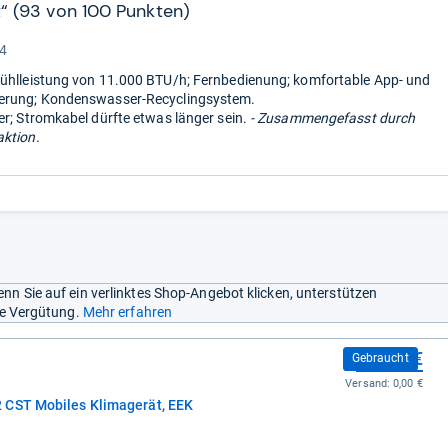
t“ (93 von 100 Punkten)
“
 4
ühlleistung von 11.000 BTU/h; Fernbedienung; komfortable App- und
erung; Kondenswasser-Recyclingsystem.
er; Stromkabel dürfte etwas länger sein.
- Zusammengefasst durch
ktion.
nn Sie auf ein verlinktes Shop-Angebot klicken, unterstützen
ine Vergütung.
Mehr erfahren
585,00 €
Gebraucht
Versand:
0,00 €
 CST Mobiles Klimagerät, EEK