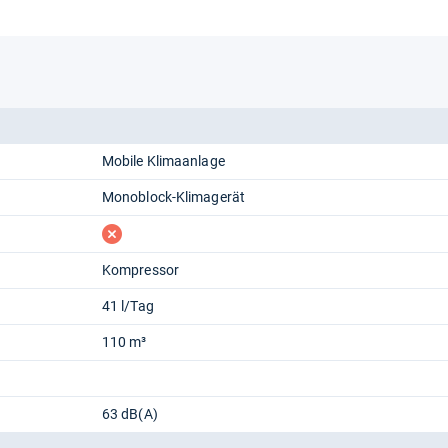
Mobile Klimaanlage
Monoblock-Klimagerät
fehlt
Kompressor
41 l/Tag
110 m³
63 dB(A)