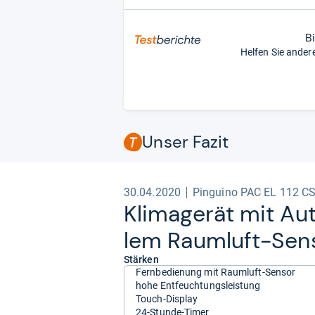
B
Helfen Sie ander
Unser Fazit
30.04.2020
Pinguino PAC EL 112 C
Kli­ma­ge­rät mit Au
lem Raum­luft-​Sen­
Stärken
Fernbedienung mit Raumluft-Sensor
hohe Entfeuchtungsleistung
Touch-Display
24-Stunde-Timer