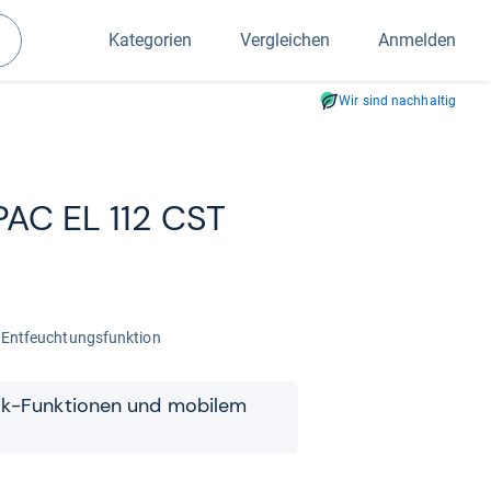
Kategorien
Vergleichen
Anmelden
Suchen
Wir sind nachhaltig
PAC EL 112 CST
Ent­feuch­tungs­funk­tion
ik-​​Funk­tio­nen und mobi­lem