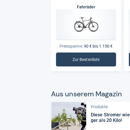
Fahrräder
Preisspanne:
90 € bis 1.150 €
Zur Bestenliste
: Fahrräder
Aus unse­rem Maga­zin
Produkte
Diese Stro­mer wie
ger als 20 Kilo!