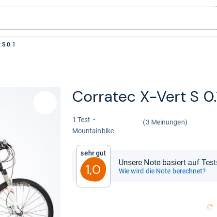
 S 0.1
Cor­ra­tec X-​Vert S 0.
1 Test
(3 Meinungen)
Moun­tain­bike
Sehr gut
Unsere Note basiert auf Tes
1,0
Wie wird die Note berechnet?