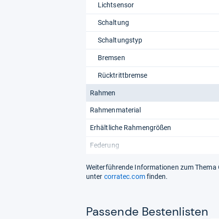
Lichtsensor
Schaltung
Schaltungstyp
Bremsen
Rücktrittbremse
Rahmen
Rahmenmaterial
Erhältliche Rahmengrößen
Federung
Weiterführende Informationen zum Thema Cor
unter
corratec.com
finden.
Pas­sende Bes­ten­lis­ten