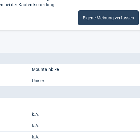
en bei der Kaufentscheidung.
Eigene Meinung verfassen
Mountainbike
Unisex
k.A.
k.A.
k.A.