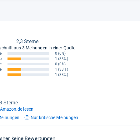
2,3 Sterne
schnitt aus
3 Meinungen in einer Quelle
e
0
(0%)
e
1
(33%)
e
0
(0%)
e
1
(33%)
1
(33%)
,3 Sterne
 Amazon.de lesen
einungen
Nur kritische
Meinungen
isher keine Bewertungen