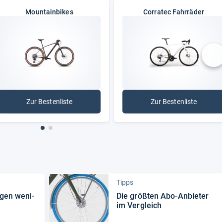
Mountainbikes
Corratec Fahrräder
nä
Zur Bestenliste
Zur Bestenliste
: Mountainbikes
: Corratec Fahr
Tipps
­gen weni­
Die größ­ten Abo-​Anbie­ter
im Ver­gleich