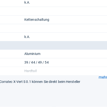
k.A.
Kettenschaltung
k.A.
Aluminium
39 / 44 / 49 / 54
Hardtail
mehr.
ratec X-Vert S 0.1 können Sie direkt beim Hersteller