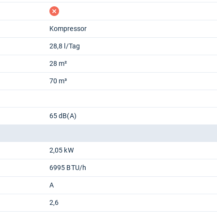
fehlt
Kompressor
28,8 l/Tag
28 m²
70 m³
65 dB(A)
2,05 kW
6995 BTU/h
A
2,6