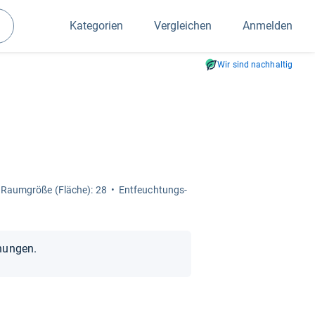
Kategorien
Vergleichen
Anmelden
Suchen
Wir sind nachhaltig
Raum­größe (Flä­che): 28
Ent­feuch­tungs­
nungen.