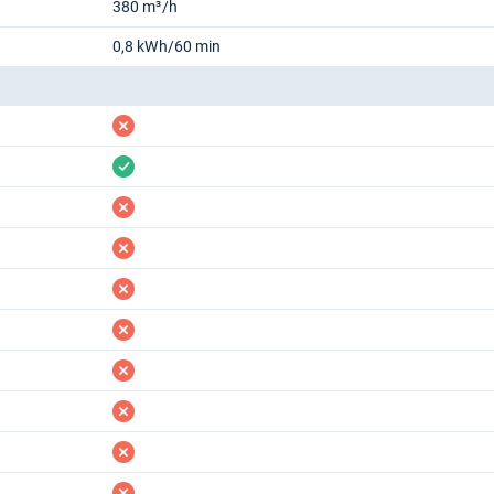
380 m³/h
0,8 kWh/60 min
fehlt
vorhanden
fehlt
fehlt
fehlt
fehlt
fehlt
fehlt
fehlt
fehlt