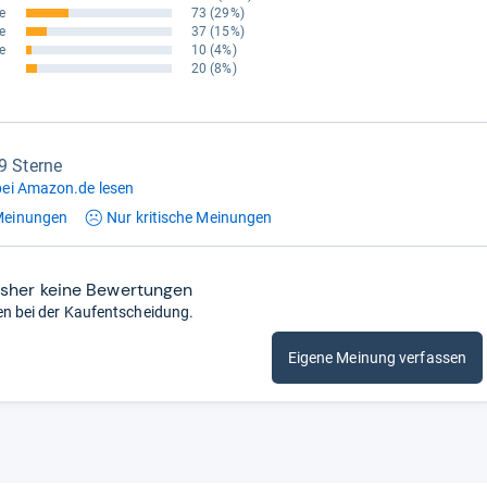
e
73
(29%)
e
37
(15%)
e
10
(4%)
20
(8%)
,9 Sterne
ei Amazon.de lesen
einungen
Nur kritische
Meinungen
isher keine Bewertungen
en bei der Kaufentscheidung.
Eigene Meinung verfassen