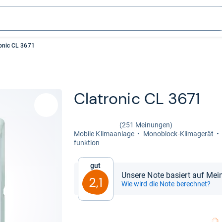
onic CL 3671
Cla­tro­nic CL 3671
(251 Meinungen)
Mobile Kli­ma­an­lage
Mono­block-​Kli­ma­ge­rät
funk­tion
Gut
Unsere Note basiert auf Mei
2,1
Wie wird die Note berechnet?