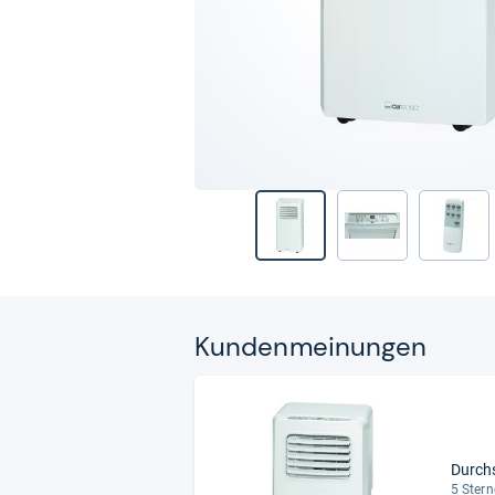
Kun­den­mei­nun­gen
Durch
5 Stern