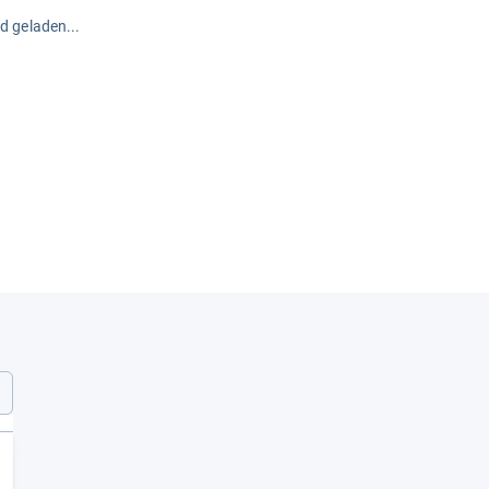
rd geladen...
l