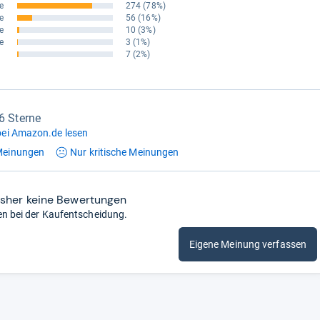
e
274
(78%)
e
56
(16%)
e
10
(3%)
e
3
(1%)
7
(2%)
,6 Sterne
ei Amazon.de lesen
einungen
Nur kritische
Meinungen
isher keine Bewertungen
en bei der Kaufentscheidung.
Eigene Meinung verfassen