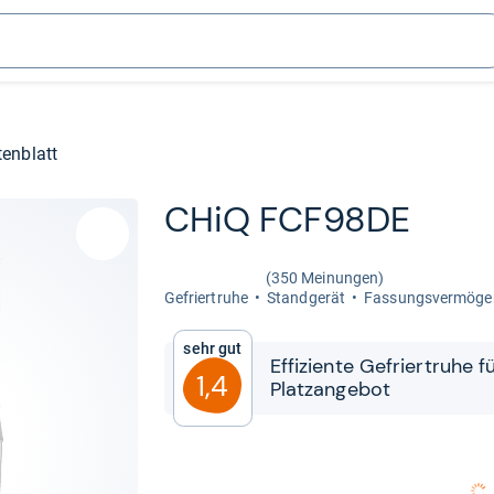
enblatt
CHiQ ‎FCF98DE
(350 Meinungen)
Gefrier­truhe
Stand­ge­rät
Fas­sungs­ver­mö­gen
Sehr gut
Effi­zi­ente Gefrier­truhe
1,4
Platz­an­ge­bot