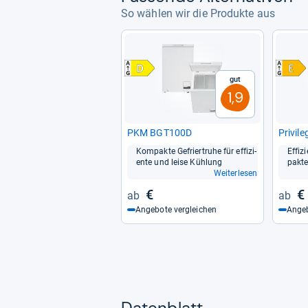
So wählen wir die Produkte aus
Gut
1,9
PKM BGT100D
Pri­vi­
Kom­pakte Gefrier­truhe für effi­zi­
Effi­z
ente und leise Küh­lung
pak­t
Weiterlesen
€
€
Angebote vergleichen
Angeb
Datenblatt