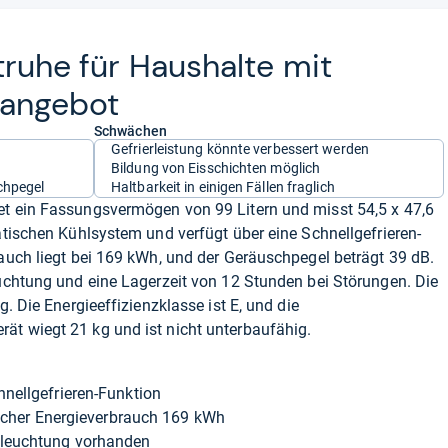
r­truhe für Haus­halte mit
an­ge­bot
Schwächen
Gefrierleistung könnte verbessert werden
Bildung von Eisschichten möglich
chpegel
Haltbarkeit in einigen Fällen fraglich
et ein Fassungsvermögen von 99 Litern und misst 54,5 x 47,6
tatischen Kühlsystem und verfügt über eine Schnellgefrieren-
rauch liegt bei 169 kWh, und der Geräuschpegel beträgt 39 dB.
euchtung und eine Lagerzeit von 12 Stunden bei Störungen. Die
g. Die Energieeffizienzklasse ist E, und die
ät wiegt 21 kg und ist nicht unterbaufähig.
nellgefrieren-Funktion
rlicher Energieverbrauch 169 kWh
eleuchtung vorhanden