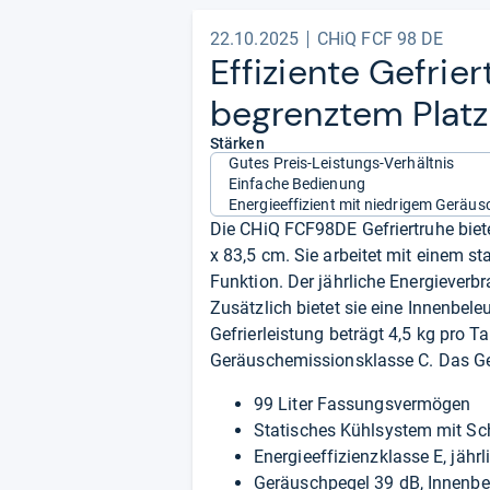
22.10.2025
CHiQ FCF 98 DE
Effi­zi­ente Gefrie
begrenz­tem Platz­
Stärken
Gutes Preis-Leistungs-Verhältnis
Einfache Bedienung
Energieeffizient mit niedrigem Geräus
Die CHiQ FCF98DE Gefriertruhe biet
x 83,5 cm. Sie arbeitet mit einem s
Funktion. Der jährliche Energieverb
Zusätzlich bietet sie eine Innenbel
Gefrierleistung beträgt 4,5 kg pro Ta
Geräuschemissionsklasse C. Das Ger
99 Liter Fassungsvermögen
Statisches Kühlsystem mit Sch
Energieeffizienzklasse E, jäh
Geräuschpegel 39 dB, Innenb