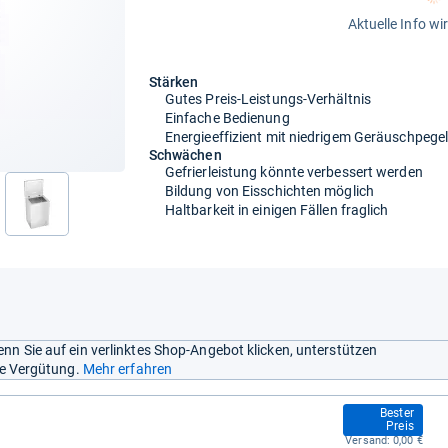
Aktuelle Info wi
Stärken
Gutes Preis-Leistungs-Verhältnis
Einfache Bedienung
Energieeffizient mit niedrigem Geräuschpege
Schwächen
Gefrierleistung könnte verbessert werden
Bildung von Eisschichten möglich
Haltbarkeit in einigen Fällen fraglich
nächste
nn Sie auf ein verlinktes Shop-Angebot klicken, unterstützen
ine Vergütung.
Mehr erfahren
175,99 €
Bester
Preis
Versand:
0,00 €