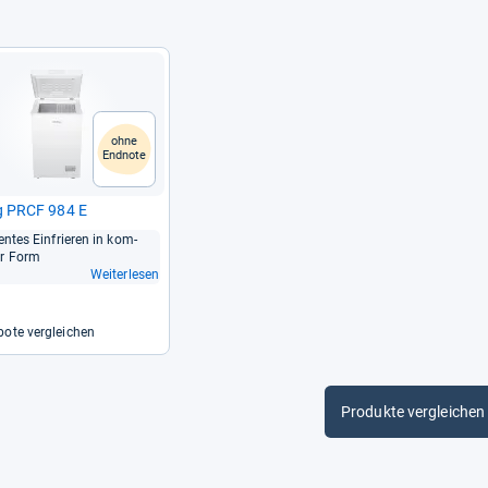
ohne
Endnote
leg PRCF 984 E
i­en­tes Ein­frie­ren in kom­
er Form
Weiterlesen
ote vergleichen
Produkte vergleichen