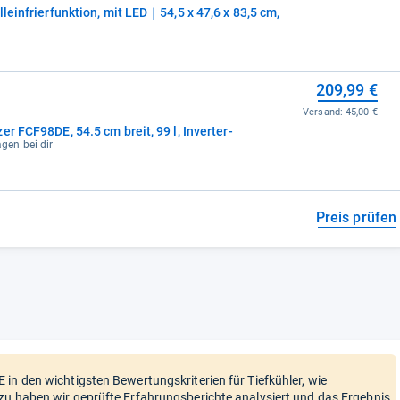
leinfrierfunktion, mit LED｜54,5 x 47,6 x 83,5 cm,
209,99 €
Versand:
45,00 €
r FCF98DE, 54.5 cm breit, 99 l, Inverter-
agen bei dir
Preis prüfen
 in den wichtigsten Bewertungskriterien für Tiefkühler, wie
zu haben wir geprüfte Erfahrungsberichte analysiert und das Ergebnis