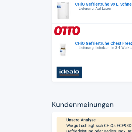
CHiQ Gefriertruhe 99 L, Schnel
Lieferung: Auf Lager
CHiQ Gefriertruhe Chest Freeze
Lieferung: lieferbar - in 3-4 Werkt
Kun­den­mei­nun­gen
Unsere Analyse
Wie gut schlägt sich CHiQs ‎FCF98DE
Gefrierleistung oder Bedienung? Da