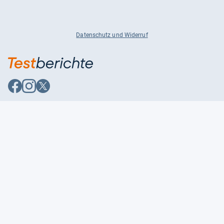
Datenschutz und Widerruf
Auf
Auf
Auf
Facebook
Instagram
X
folgen
folgen
folgen
Über uns
Testmagazine
Unsere Redaktion
FAQ
Presse
Unser Magazin
Karriere
Feedback
Partnerbereich
Kontakt
Unsere Kategorien