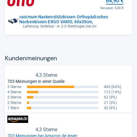
64,90 €
Versand:
0,00 €
casimum Nackenstützkissen Orthopädisches
Nackenkissen ERGO VARIO, 60x30cm,
Lieferung: lieferbar - in 2-3 Werktagen bei dir
Kun­den­mei­nun­gen
4,3 Sterne
703 Meinungen in einer Quelle
5 Sterne
465
(66%)
4 Sterne
112
(16%)
3 Sterne
63
(9%)
2 Sterne
21
(3%)
1 Stern
42
(6%)
4,3 Sterne
703 Meinungen bei Amazon.de lesen