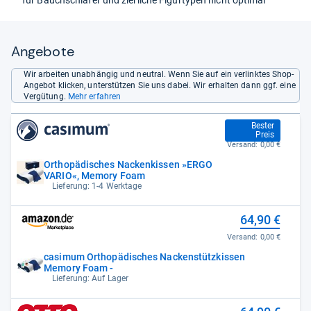
für Bauchschläfer und zierliche Figurtypen nicht optimal
Angebote
Wir arbeiten unabhängig und neutral. Wenn Sie auf ein verlinktes Shop-
Angebot klicken, unterstützen Sie uns dabei. Wir erhalten dann ggf. eine
Vergütung.
Mehr erfahren
59,90 €
Bester
Preis
Versand:
0,00 €
Orthopädisches Nackenkissen »ERGO
VARIO«, Memory Foam
Lieferung: 1-4 Werktage
64,90 €
Versand:
0,00 €
casimum Orthopädisches Nackenstützkissen
Memory Foam -
Lieferung: Auf Lager