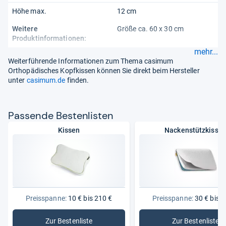
Höhe max.
12 cm
Weitere
Größe ca. 60 x 30 cm
Produktinformationen:
mehr...
Weiterführende Informationen zum Thema casimum
Orthopädisches Kopfkissen können Sie direkt beim Hersteller
unter
casimum.de
finden.
Pas­sende Bes­ten­lis­ten
Kissen
Nackenstützkisse
Preisspanne:
10 € bis 210 €
Preisspanne:
30 € bis 1
Zur Bestenliste
Zur Bestenliste
: Kissen
: Nackens