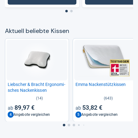
Aktu­ell beliebte Kis­sen
Lieb­scher & Bracht Ergo­no­mi­
Emma Nacken­stütz­kis­sen
sches Nacken­kis­sen
(14)
(643)
89,97 €
53,82 €
4
5
Angebote vergleichen
Angebote vergleichen