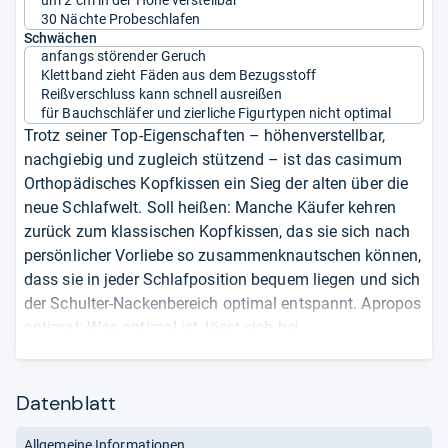
30 Nächte Probeschlafen
Schwächen
anfangs störender Geruch
Klettband zieht Fäden aus dem Bezugsstoff
Reißverschluss kann schnell ausreißen
für Bauchschläfer und zierliche Figurtypen nicht optimal
Trotz seiner Top-Eigenschaften – höhenverstellbar,
nachgiebig und zugleich stützend – ist das casimum
Orthopädisches Kopfkissen ein Sieg der alten über die
neue Schlafwelt. Soll heißen: Manche Käufer kehren
zurück zum klassischen Kopfkissen, das sie sich nach
persönlicher Vorliebe so zusammenknautschen können,
dass sie in jeder Schlafposition bequem liegen und sich
der Schulter-Nackenbereich optimal entspannt. Apropos
optimal: Was optimal ist, lässt sich bei
Nackenstützkissen wie diesem immer nur höchst
individuell beantworten. Diese Erfahrungen teilen sich
Datenblatt
sehr viele Käufer. Demnach ist das wellenförmige
casimum eher etwas für Rücken- und Seitenlieger mit
Allgemeine Informationen
normaler Statur. Zarte Hälse und Bauchschläfer