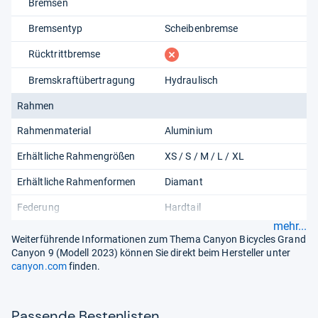
Bremsen
Bremsentyp
Scheibenbremse
fehlt
Rücktrittbremse
Bremskraftübertragung
Hydraulisch
Rahmen
Rahmenmaterial
Aluminium
Erhältliche Rahmengrößen
XS / S / M / L / XL
Erhältliche Rahmenformen
Diamant
Federung
Hardtail
mehr...
Weiterführende Informationen zum Thema Canyon Bicycles Grand
Canyon 9 (Modell 2023) können Sie direkt beim Hersteller unter
canyon.com
finden.
Pas­sende Bes­ten­lis­ten