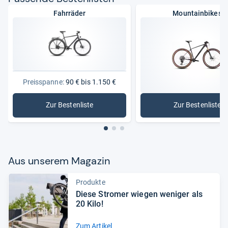
Fahrräder
Mountainbikes
Preisspanne:
90 € bis 1.150 €
Zur Bestenliste
Zur Bestenliste
: Fahrräder
: Mountai
Aus unse­rem Maga­zin
Produkte
Diese Stro­mer wie­gen weni­ger als
20 Kilo!
Zum Artikel