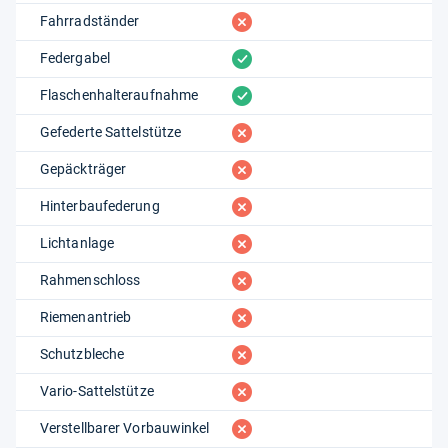
fehlt
Fahrradständer
vorhanden
Federgabel
vorhanden
Flaschenhalteraufnahme
fehlt
Gefederte Sattelstütze
fehlt
Gepäckträger
fehlt
Hinterbaufederung
fehlt
Lichtanlage
fehlt
Rahmenschloss
fehlt
Riemenantrieb
fehlt
Schutzbleche
fehlt
Vario-Sattelstütze
fehlt
Verstellbarer Vorbauwinkel