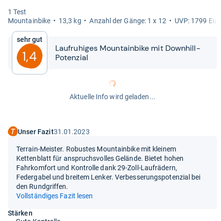
1 Test
Moun­tain­bike
13,3 kg
Anzahl der Gänge: 1 x 12
UVP: 1799 Eur
Sehr gut
Laufru­hi­ges Moun­tain­bike mit Dow­n­hill-​​
1,4
Poten­zial
Aktuelle Info wird geladen...
Unser Fazit
31.01.2023
Terrain-Meister. Robustes Mountainbike mit kleinem
Kettenblatt für anspruchsvolles Gelände. Bietet hohen
Fahrkomfort und Kontrolle dank 29-Zoll-Laufrädern,
Federgabel und breitem Lenker. Verbesserungspotenzial bei
den Rundgriffen.
Vollständiges Fazit lesen
Stärken