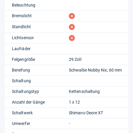
Beleuchtung
fehlt
Bremslicht
fehlt
Standlicht
fehlt
Lichtsensor
Laufräder
Felgengröße
29 Zoll
Bereifung
Schwalbe Nobby Nic, 60 mm
Schaltung
Schaltungstyp
Kettenschaltung
Anzahl der Gänge
1 x 12
Schaltwerk
Shimano Deore XT
Umwerfer
-