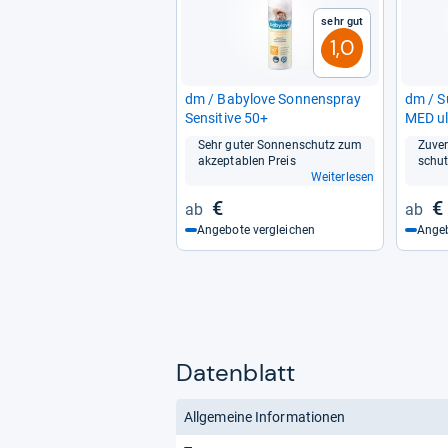
Sehr gut
1,0
dm / Baby­love Son­nen­spray
dm / S
Sen­si­tive 50+
MED ult
Sehr guter Son­nen­schutz zum
Zuver­
akzep­ta­blen Preis
schut
Weiterlesen
€
€
Angebote vergleichen
Angeb
Datenblatt
Allgemeine Informationen