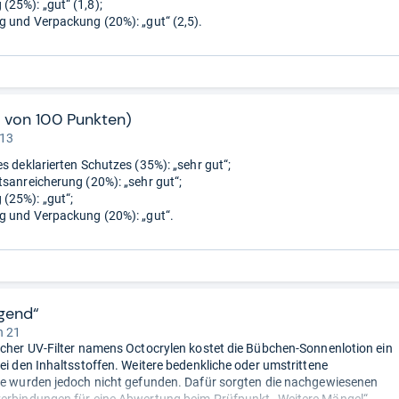
25%): „gut“ (1,8);
g und Verpackung (20%): „gut“ (2,5).
8 von 100 Punkten)
 13
es deklarierten Schutzes (35%): „sehr gut“;
tsanreicherung (20%): „sehr gut“;
(25%): „gut“;
g und Verpackung (20%): „gut“.
igend“
n 21
icher UV-Filter namens Octocrylen kostet die Bübchen-Sonnenlotion ein
bei den Inhaltsstoffen. Weitere bedenkliche oder umstrittene
fe wurden jedoch nicht gefunden. Dafür sorgten die nachgewiesenen