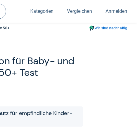
Kategorien
Vergleichen
Anmelden
Suchen
iv 50+
Wir sind nachhaltig
ion für Baby-​ und
v 50+ Test
hutz für emp­find­li­che Kin­der­