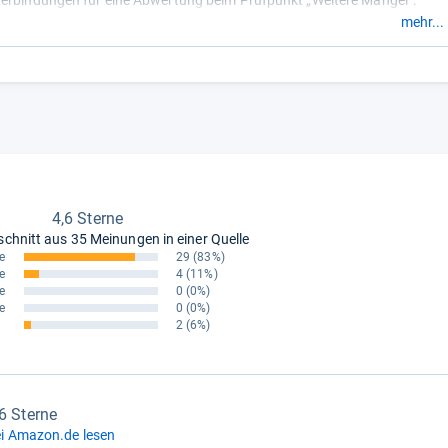
erbindungen für eine Abwertung beim Prüfpunkt „Weitere Mängel“.
gefasst durch unsere Redaktion.
mehr...
4,6 Sterne
schnitt aus
35 Meinungen in einer Quelle
e
29
(83%)
e
4
(11%)
e
0
(0%)
e
0
(0%)
2
(6%)
,6 Sterne
i Amazon.de lesen