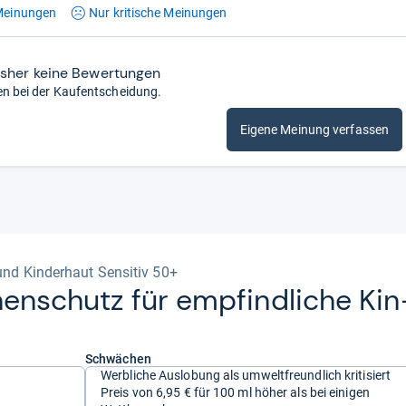
einungen
Nur kritische
Meinungen
isher keine Bewertungen
en bei der Kaufentscheidung.
Eigene Meinung verfassen
und Kinderhaut Sensitiv 50+
­nen­schutz für emp­find­li­che Kin
Schwächen
Werbliche Auslobung als umweltfreundlich kritisiert
Preis von 6,95 € für 100 ml höher als bei einigen