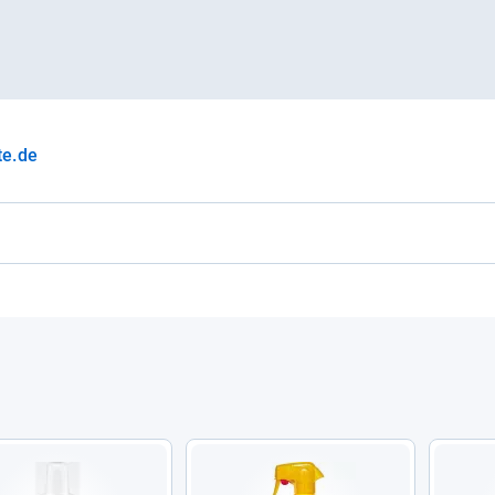
te.de