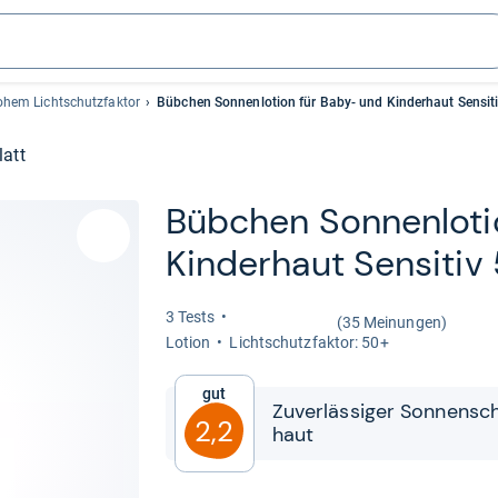
ohem Lichtschutzfaktor
Bübchen Sonnenlotion für Baby- und Kinderhaut Sensit
latt
Büb­chen Son­nen­lo­t
Kin­der­haut Sen­si­ti
3 Tests
(35 Meinungen)
Lotion
Licht­schutz­fak­tor: 50+
Gut
Zuver­läs­si­ger Son­nen­sc
2,2
haut