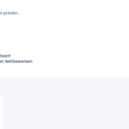
rd geladen...
isiert
igen Wettbewerbern