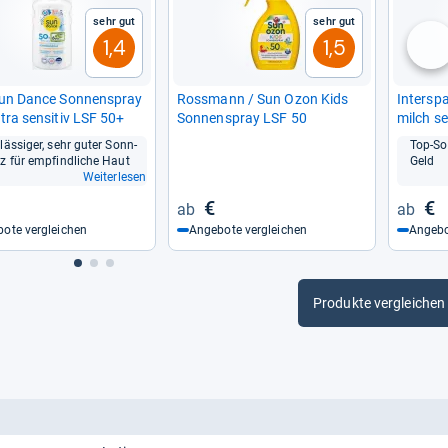
Sehr gut
Sehr gut
1,4
1,5
nä
un Dance Son­nen­spray
Ross­mann / Sun Ozon Kids
Inter­sp
ra sen­si­tiv LSF 50+
Son­nen­spray LSF 50
milch sen
läs­si­ger, sehr guter Sonn­
Top-​So
z für emp­find­li­che Haut
Geld
Weiterlesen
€
€
ote vergleichen
Angebote vergleichen
Angebo
Produkte vergleichen