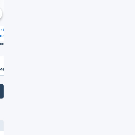
Gut
Gut
1,6
2,0
chste
ar Sun Kiss Son­nen­
Mül­ler / Lavo­zon Son­nen­
­si­tiv
spray Kids MED LSF 50+
n­nen­schutz für klei­nes
Gutes Kin­der­son­nen­spray aus
der Dro­ge­rie
Weiterlesen
Weiterlesen
€
te vergleichen
Angebote vergleichen