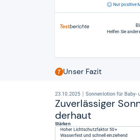
Nur positive
M
B
Helfen Sie ander
Unser Fazit
23.10.2025
Sonnenlotion für Baby- 
Zuver­läs­si­ger Son
der­haut
Stärken
Hoher Lichtschutzfaktor 50+
Wasserfest und schnell einziehend