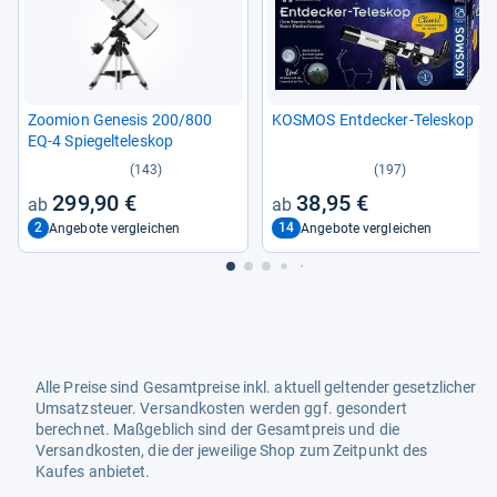
Zoo­mion Gene­sis 200/800
KOS­MOS Ent­de­cker-​Tele­skop
EQ-​4 Spie­gel­te­le­skop
(143)
(197)
299,90 €
38,95 €
2
14
Angebote vergleichen
Angebote vergleichen
Alle Preise sind Gesamtpreise inkl. aktuell geltender gesetzlicher
Umsatzsteuer. Versandkosten werden ggf. gesondert
berechnet. Maßgeblich sind der Gesamtpreis und die
Versandkosten, die der jeweilige Shop zum Zeitpunkt des
Kaufes anbietet.