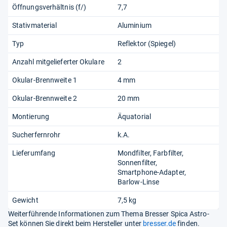
Öffnungsverhältnis (f/)
7,7
Stativmaterial
Aluminium
Typ
Reflektor (Spiegel)
Anzahl mitgelieferter Okulare
2
Okular-Brennweite 1
4 mm
Okular-Brennweite 2
20 mm
Montierung
Äquatorial
Sucherfernrohr
k.A.
Lieferumfang
Mondfilter
Farbfilter
Sonnenfilter
Smartphone-Adapter
Barlow-Linse
Gewicht
7,5 kg
Weiterführende Informationen zum Thema Bresser Spica Astro-
Set können Sie direkt beim Hersteller unter
bresser.de
finden.