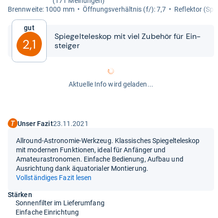
(171 Meinungen)
Brenn­weite: 1000 mm
Öff­nungs­ver­hält­nis (f/): 7,7
Reflek­tor (Spie
Gut
Spie­gel­te­le­skop mit viel Zube­hör für Ein­
2,1
stei­ger
Aktuelle Info wird geladen...
Unser Fazit
23.11.2021
Allround-Astronomie-Werkzeug. Klassisches Spiegelteleskop
mit modernen Funktionen, ideal für Anfänger und
Amateurastronomen. Einfache Bedienung, Aufbau und
Ausrichtung dank äquatorialer Montierung.
Vollständiges Fazit lesen
Stärken
Sonnenfilter im Lieferumfang
Einfache Einrichtung