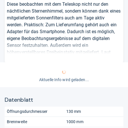
Diese beobachten mit dem Teleskop nicht nur den
nächtlichen Sternenhimmel, sondern können dank eines
mitgelieferten Sonnenfilters auch am Tage aktiv
werden. Praktisch: Zum Lieferumfang gehört auch ein
Adapter für das Smartphone. Dadurch ist es möglich,
eigene Beobachtungsergebnisse auf dem digitalen
Sensor festzuhalten. Außerdem wird ein
höhenverstellbares Dreibeinstativ mitgeliefert. Laut
Kunden lassen sich sowohl Stativ als auch Teleskop
schnell aufbauen. Die Bedienung soll einfach sein. Die
Montierung ist äquatorial. Das heißt, dass eine der
Achsen parallel zur Erdachse ausgerichtet ist, wodurch
Aktuelle Info wird geladen...
die Ausrichtung für Anfänger einfacher ist.
Datenblatt
von
Heike Jestram
Öffnungsdurchmesser
130 mm
Brennweite
1000 mm