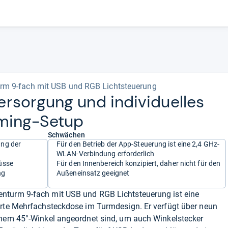
m 9-fach mit USB und RGB Lichtsteuerung
­sor­gung und indi­vi­du­el­les
ming-​Setup
Schwächen
ung der
Für den Betrieb der App-Steuerung ist eine 2,4 GHz-
WLAN-Verbindung erforderlich
üsse
Für den Innenbereich konzipiert, daher nicht für den
ng
Außeneinsatz geeignet
nturm 9-fach mit USB und RGB Lichtsteuerung ist eine
erte Mehrfachsteckdose im Turmdesign. Er verfügt über neun
inem 45°-Winkel angeordnet sind, um auch Winkelstecker