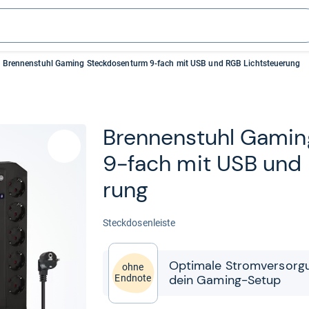
Brennenstuhl Gaming Steckdosenturm 9-fach mit USB und RGB Lichtsteuerung
Bren­nen­stuhl Gamin
9-​fach mit USB und 
rung
Steck­do­sen­leiste
Opti­male Strom­ver­sor­gun
ohne
dein Gaming-​​Setup
Endnote