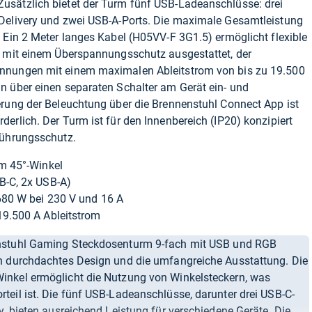
sätzlich bietet der Turm fünf USB-Ladeanschlüsse: drei
Delivery und zwei USB-A-Ports. Die maximale Gesamtleistung
 Ein 2 Meter langes Kabel (H05VV-F 3G1.5) ermöglicht flexible
t mit einem Überspannungsschutz ausgestattet, der
nnungen mit einem maximalen Ableitstrom von bis zu 19.500
n über einen separaten Schalter am Gerät ein- und
erung der Beleuchtung über die Brennenstuhl Connect App ist
erlich. Der Turm ist für den Innenbereich (IP20) konzipiert
rührungsschutz.
m 45°-Winkel
B-C, 2x USB-A)
80 W bei 230 V und 16 A
9.500 A Ableitstrom
stuhl Gaming Steckdosenturm 9-fach mit USB und RGB
n durchdachtes Design und die umfangreiche Ausstattung. Die
inkel ermöglicht die Nutzung von Winkelsteckern, was
teil ist. Die fünf USB-Ladeanschlüsse, darunter drei USB-C-
y, bieten ausreichend Leistung für verschiedene Geräte. Die