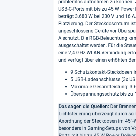
problemlos aufnehmen zu können. Zu
USB-C-Ports mit bis zu 45 W Power 
beträgt 3.680 W bei 230 V und 16 A.
Platzierung. Der Steckdosenturm is
angeschlossene Geräte vor Überspa
A schützt. Die RGB-Beleuchtung kan
ausgeschaltet werden. Für die Steu
eine 2,4 GHz-WLAN-Verbindung erford
und verfügt über einen erhöhten Be
9 Schutzkontakt-Steckdosen i
5 USB-Ladeanschlüsse (3x US
Maximale Gesamtleistung: 3.6
Überspannungsschutz bis zu 1
Das sagen die Quellen:
Der Brennen
Lichtsteuerung überzeugt durch sei
Anordnung der Steckdosen im 45°-W
besonders in Gaming-Setups von Vor
Ports mit bis zu 45 W Power Deliver