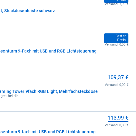
Versand:
7,99 €
t, Steckdosenleiste schwarz
92,89 €
Bester
Preis
Versand:
0,00 €
senturm 9-Fach mit USB und RGB Lichtsteuerung
109,37 €
Versand:
0,00 €
aming Tower 9fach RGB Light, Mehrfachsteckdose
agen bei dir
113,99 €
Versand:
0,00 €
senturm 9-fach mit USB und RGB Lichtsteuerung