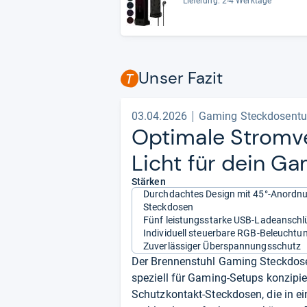
Lieferung: 2-4 Werktage
Unser Fazit
03.04.2026
Gaming Steckdosentur
Opti­male Strom­ver
Licht für dein Ga
Stärken
Durchdachtes Design mit 45°-Anordn
Steckdosen
Fünf leistungsstarke USB-Ladeanschl
Individuell steuerbare RGB-Beleuchtu
Zuverlässiger Überspannungsschutz
Der Brennenstuhl Gaming Steckdose
speziell für Gaming-Setups konzipi
Schutzkontakt-Steckdosen, die in e