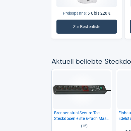
Preisspanne:
5 € bis 220 €
Zur Bestenliste
: Steckdosen & Zubehör
Aktu­ell beliebte Steck­d
Bren­nen­stuhl Secure-​Tec
Ein­bau
Steck­do­sen­leiste 6-​fach Mas­
Edel­st
ter
(15)