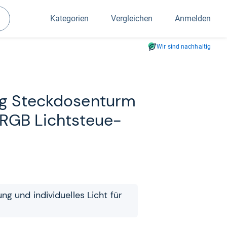
Kategorien
Vergleichen
Anmelden
Suchen
Wir sind nachhaltig
g Steck­do­sen­turm
RGB Licht­steue­
g und indi­vi­du­el­les Licht für