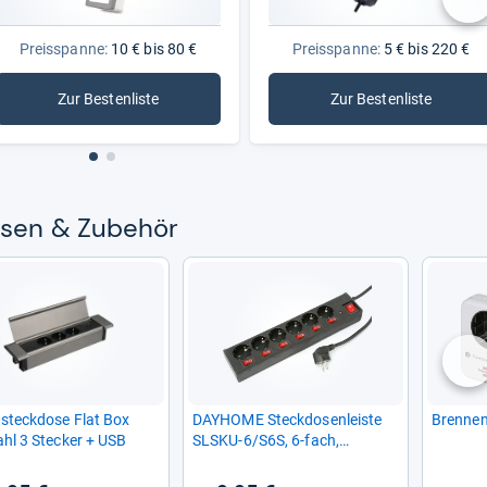
nä
Preisspanne:
10 € bis 80 €
Preisspanne:
5 € bis 220 €
Zur Bestenliste
Zur Bestenliste
: Smarte Steckdosen
: Steckdosenlei
o­sen & Zube­hör
nä
­steck­dose Flat Box
DAY­HOME Steck­do­sen­leiste
Bren­ne
ahl 3 Ste­cker + USB
SLSKU-​6/S6S, 6-​fach,
schwarz