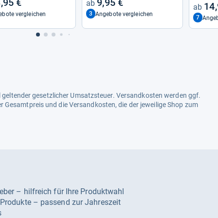
,95 €
9,95 €
14,
3
bote vergleichen
Angebote vergleichen
7
Angeb
ell geltender gesetzlicher Umsatzsteuer. Versandkosten werden ggf.
r Gesamtpreis und die Versandkosten, die der jeweilige Shop zum
geber – hilfreich für Ihre Produktwahl
e Produkte – passend zur Jahreszeit
s