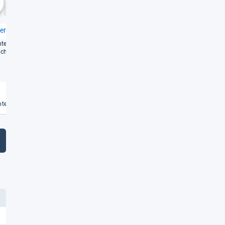
1,9
1,9
chste
erie 4 WNA13470
Sam­sung WD81T554ABW/S2
WD5500T
en­ter Wasch­trock­ner für
chs­volle Haus­halte
Intel­li­gen­ter Wasch­trock­ner mit
prak­ti­scher Nach­le­ge­klappe
und Aktivschaum
Weiterlesen
Weiterlesen
€
te vergleichen
Angebote vergleichen