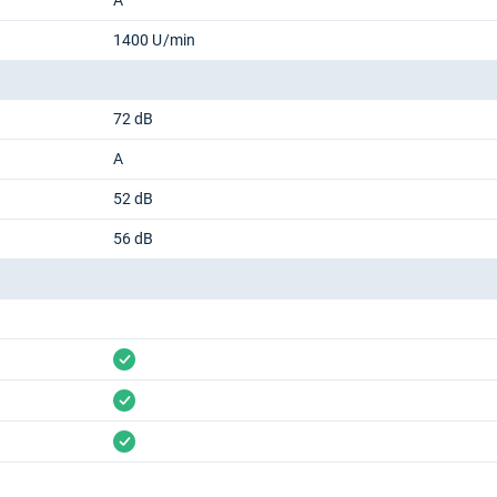
A
1400 U/min
72 dB
A
52 dB
56 dB
vorhanden
vorhanden
vorhanden