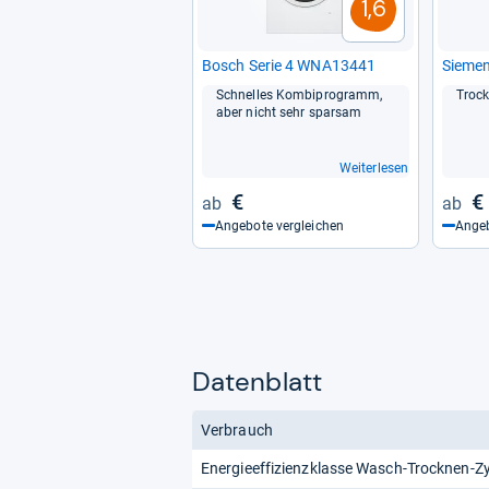
1,6
Bosch Serie 4 WNA13441
Sie­m
Schnel­les Kom­bi­pro­gramm,
Trock
aber nicht sehr spar­sam
Weiterlesen
€
€
Angebote vergleichen
Angeb
Datenblatt
Verbrauch
Energieeffizienzklasse Wasch-Trocknen-Zy