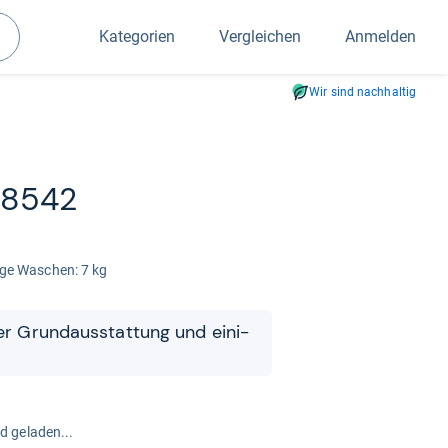
Kategorien
Vergleichen
Anmelden
Suchen
Wir sind nachhaltig
28542
nge Waschen: 7 kg
ter Grund­aus­stat­tung und eini­
rd geladen...