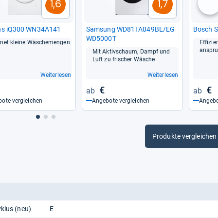
1,6
1,7
nä
ens iQ300 WN34A141
Sam­sung WD81TA049BE/EG
Bosch S
WD5000T
­net kleine Wäsche­men­gen
Effi­zi­
anspru
Mit Aktivschaum, Dampf und
Luft zu fri­scher Wäsche
Weiterlesen
Weiterlesen
€
€
ote vergleichen
Angebote vergleichen
Angebo
Produkte vergleichen
klus (neu)
E