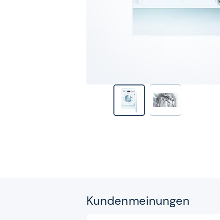
Kun­den­mei­nun­gen