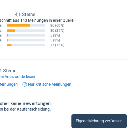
4,1 Sterne
schnitt aus
143 Meinungen in einer Quelle
e
86
(60%)
e
30
(21%)
e
5
(3%)
e
5
(3%)
17
(12%)
,1 Sterne
ei Amazon.de lesen
einungen
Nur kritische
Meinungen
isher keine Bewertungen
en bei der Kaufentscheidung.
Eigene Meinung verfassen