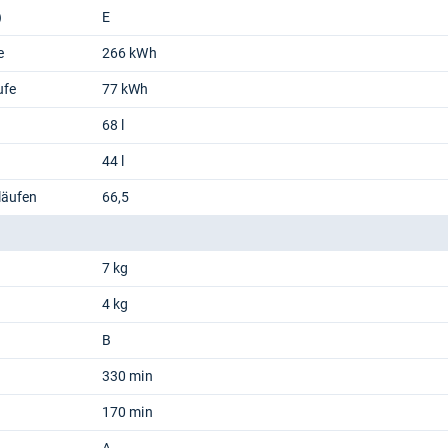
)
E
e
266 kWh
ufe
77 kWh
68 l
44 l
läufen
66,5
7 kg
4 kg
B
330 min
170 min