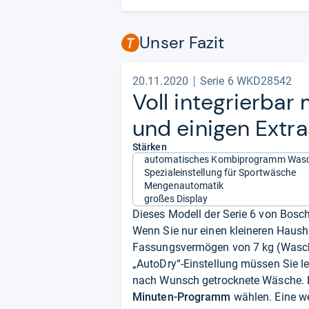
Unser Fazit
20.11.2020
Serie 6 WKD28542
Voll inte­grier­bar
und eini­gen Extra
Stärken
automatisches Kombiprogramm Was
Spezialeinstellung für Sportwäsche
Mengenautomatik
großes Display
Dieses Modell der Serie 6 von Bosc
Wenn Sie nur einen kleineren Haush
Fassungsvermögen von 7 kg (Wasche
„AutoDry“-Einstellung müssen Sie le
nach Wunsch getrocknete Wäsche. B
Minuten-Programm
wählen. Eine we