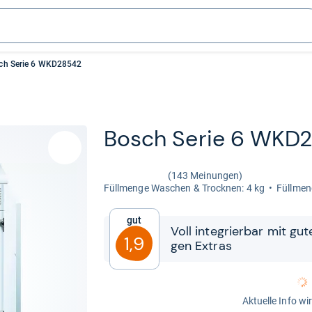
ch Serie 6 WKD28542
Bosch Serie 6 WKD
(143 Meinungen)
Füll­menge Waschen & Trock­nen: 4 kg
Füll­me
Gut
Voll inte­grier­bar mit gu
1,9
gen Extras
Aktuelle Info wi