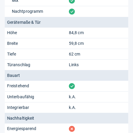
vorhanden
Mix
vorhanden
Nachtprogramm
Gerätemaße & Tür
Höhe
84,8 cm
Breite
59,8 cm
Tiefe
62 cm
Türanschlag
Links
Bauart
vorhanden
Freistehend
Unterbaufähig
k.A.
Integrierbar
k.A.
Nachhaltigkeit
fehlt
Energiesparend