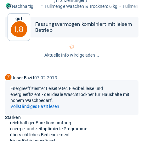
(112 Meinungen)
Füll­menge Waschen & Trock­nen: 6 kg
Füll­men
Nachhaltig
Gut
Fas­sungs­ver­mö­gen kom­bi­niert mit lei­sem
1,8
Betrieb
Aktuelle Info wird geladen...
Unser Fazit
07.02.2019
Energieeffizienter Leisetreter. Flexibel, leise und
energieeffizient - der ideale Waschtrockner für Haushalte mit
hohem Waschbedarf.
Vollständiges Fazit lesen
Stärken
reichhaltiger Funktionsumfang
energie- und zeitoptimierte Programme
übersichtliches Bedienelement
leises Betriebsgeräusch