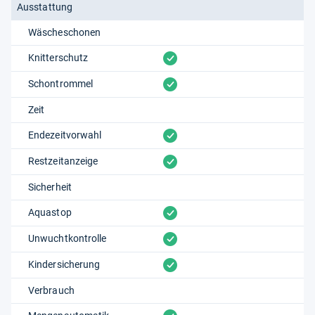
Ausstattung
Wäscheschonen
vorhanden
Knitterschutz
vorhanden
Schontrommel
Zeit
vorhanden
Endezeitvorwahl
vorhanden
Restzeitanzeige
Sicherheit
vorhanden
Aquastop
vorhanden
Unwuchtkontrolle
vorhanden
Kindersicherung
Verbrauch