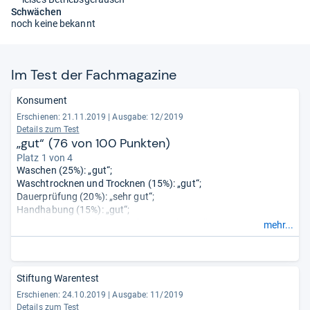
Schwächen
noch keine bekannt
Im Test der Fach­ma­ga­zine
Konsument
Erschienen: 21.11.2019
|
Ausgabe: 12/2019
Details zum Test
„gut“ (76 von 100 Punkten)
Platz 1 von 4
Waschen (25%): „gut“;
Waschtrocknen und Trocknen (15%): „gut“;
Dauerprüfung (20%): „sehr gut“;
Handhabung (15%): „gut“;
Umwelteigenschaften Waschen (10%): „gut“;
mehr...
Umwelteigenschaften Waschtrocknen/Trocknen (5%):
„durchschnittlich“;
Schutz vor Wasserschäden (10%): „sehr gut“.
Stiftung Warentest
Erschienen: 24.10.2019
|
Ausgabe: 11/2019
Details zum Test