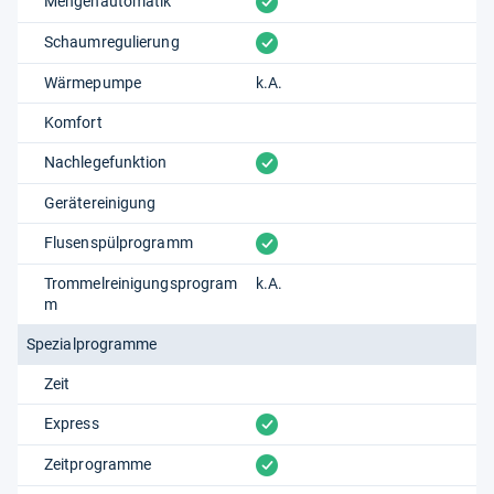
vorhanden
Mengenautomatik
vorhanden
Schaumregulierung
Wärmepumpe
k.A.
Komfort
vorhanden
Nachlegefunktion
Gerätereinigung
vorhanden
Flusenspülprogramm
Trommelreinigungsprogram
k.A.
m
Spezialprogramme
Zeit
vorhanden
Express
vorhanden
Zeitprogramme