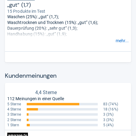
„gut“ (1,7)
15 Produkte im Test
Waschen (25%): „gut“ (1,7);
Waschtrocknen und Trocknen (15%): „gut“ (1,6);
Dauerprüfung (20%): „sehr gut“ (1,3);
Handhabung (15%): „gut“ (1,9);
Umwelteigenschaften Waschen (10%): „gut“ (2,1);
mehr...
Umwelteigenschaften Waschtrocknen/Trocknen (5%):
„befriedigend“ (2,9);
Schutz vor Wasserschäden (10%): „sehr gut“ (1,2).
Anm. d. Stiftung-Warentest-Redaktion: Baugleich mit Siemens
Kun­den­mei­nun­gen
WD14U540.
4,4 Sterne
112 Meinungen in einer Quelle
5 Sterne
83
(74%)
4 Sterne
18
(16%)
3 Sterne
3
(3%)
2 Sterne
3
(3%)
1 Stern
5
(4%)