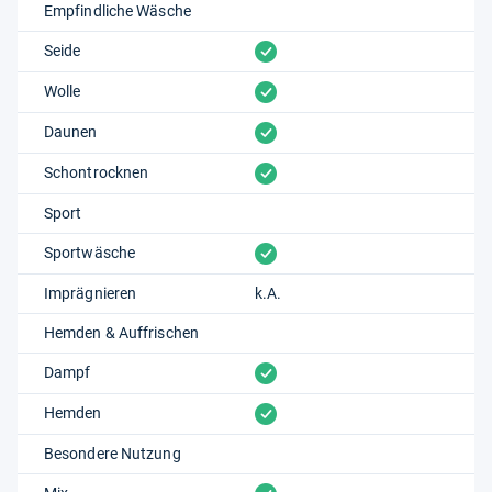
Empfindliche Wäsche
vorhanden
Seide
vorhanden
Wolle
vorhanden
Daunen
vorhanden
Schontrocknen
Sport
vorhanden
Sportwäsche
Imprägnieren
k.A.
Hemden & Auffrischen
vorhanden
Dampf
vorhanden
Hemden
Besondere Nutzung