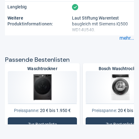
vorhanden
Langlebig
Weitere
Laut Stiftung Warentest
Produktinformationen:
baugleich mit Siemens iQ500
WD14U540.
mehr...
Pas­sende Bes­ten­lis­ten
Waschtrockner
Bosch Waschtrockn
Preisspanne:
20 € bis 1.950 €
Preisspanne:
20 € bis 1.
Zur Bestenliste
Zur Bestenliste
: Waschtrockner
: Bosch W