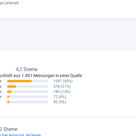
e Lieferzeit
4,2 Sterne
schnitt aus
1.801 Meinungen in einer Quelle
e
1081
(60%)
e
378
(21%)
e
180
(10%)
e
72
(4%)
90
(5%)
,2 Sterne
 bei Amazon.de lesen