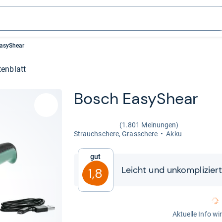
asyShear
enblatt
Bosch EasyS­hear
(1.801 Meinungen)
Strauch­schere, Gras­schere
Akku
Gut
Leicht und unkom­pli­zier
1,8
Aktuelle Info wi