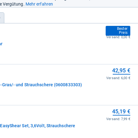
ine Vergütung.
Mehr erfahren
)
37,99 €
Bester
Preis
Versand:
0,00 €
ar
42,95 €
Versand:
6,00 €
u-Gras/- und Strauchschere (0600833303)
45,19 €
Versand:
7,99 €
EasyShear Set, 3,6Volt, Strauchschere