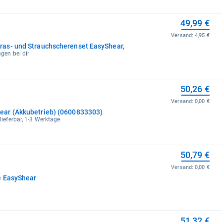
49,99 €
Versand:
4,95 €
as- und Strauchscherenset EasyShear,
agen bei dir
50,26 €
Versand:
0,00 €
ar (Akkubetrieb) (0600833303)
 lieferbar, 1-3 Werktage
50,79 €
Versand:
0,00 €
e EasyShear
51,32 €