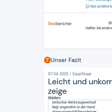
Nur positive
M
B
Helfen Sie ander
Unser Fazit
07.04.2020
EasyShear
Leicht und unkom­p
zeige
Stärken
einfacher Werkzeugwechsel
liegt angenehm in der Hand
diamantgeschliffene Messer