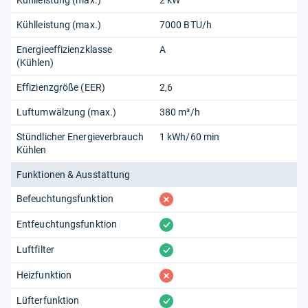
Kühlleistung (max.)
7000 BTU/h
Energieeffizienzklasse
A
(Kühlen)
Effizienzgröße (EER)
2,6
Luftumwälzung (max.)
380 m³/h
Stündlicher Energieverbrauch
1 kWh/60 min
Kühlen
Funktionen & Ausstattung
fehlt
Befeuchtungsfunktion
vorhanden
Entfeuchtungsfunktion
vorhanden
Luftfilter
fehlt
Heizfunktion
vorhanden
Lüfterfunktion