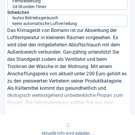
Fernbedienung
24-Stunden-Timer
Schwächen
lautes Betriebsgeräusch
keine automatische Luftverteilung
Das Klimagerät von Bomann ist zur Absenkung der
Lufttemperatur in kleineren Räumen vorgesehen. Es
wird über den mitgelieferten Abluftschlauch mit dem
Außenbereich verbunden. Ganzjährig unterstützt Sie
das Standgerät zudem als Ventilator und beim
Trocknen der Wäsche in der Wohnung. Mit einem
Anschaffungspreis von aktuell unter 200 Euro gehört es
zu den preiswerten Vertretern seiner Produktkategorie.
Als Kältemittel kommt das gesundheitlich und
ökologisch weitestgehend unbedenkliche Propan zum
Einsatz. Die Gebläseleistung wählen Sie aus zwei
Stufen. Die Ausströmrichtung der Luft variieren Sie
manuell, eine Swing-Funktion ist nicht vorhanden. Bei
voller Leistung ist das Bomann mit einem Lärmwert von
65 Dezibel nicht zu überhören, für lärmempfindliche
Aktuelle Info wird geladen...