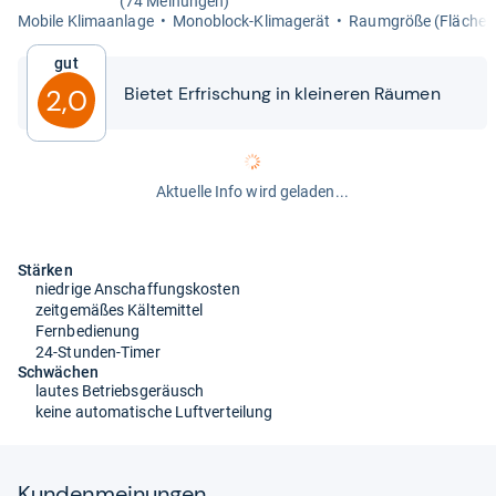
(74 Meinungen)
Mobile Kli­ma­an­lage
Mono­block-​Kli­ma­ge­rät
Raum­größe (Flä­che):
Gut
Bie­tet Erfri­schung in klei­ne­ren Räu­men
2,0
Aktuelle Info wird geladen...
Stärken
niedrige Anschaffungskosten
zeitgemäßes Kältemittel
Fernbedienung
24-Stunden-Timer
Schwächen
lautes Betriebsgeräusch
keine automatische Luftverteilung
Kun­den­mei­nun­gen