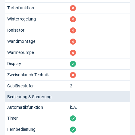
fehlt
Turbofunktion
fehlt
Winterregelung
fehlt
Ionisator
fehlt
Wandmontage
fehlt
Wärmepumpe
vorhanden
Display
fehlt
Zweischlauch-Technik
Gebläsestufen
2
Bedienung & Steuerung
Automatikfunktion
k.A.
vorhanden
Timer
vorhanden
Fernbedienung