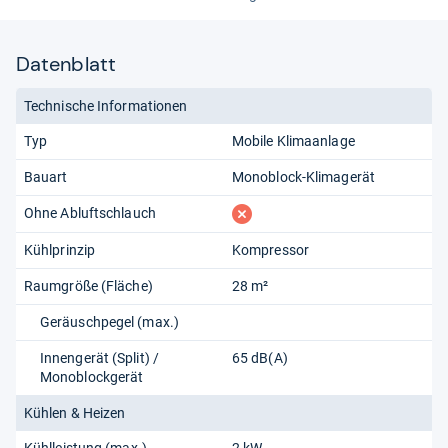
Nutzerinnen und Nutzer fällt dieser Wert hoch aus. Die
Geräteeinstellungen nehmen Sie an einem übersichtlich
Datenblatt
gestalteten Panel mit einfachem Display vor, alternativ
nutzen Sie die mitgelieferte Fernbedienung. Der 24-
Technische Informationen
Stunden-Timer erleichtert Ihnen den Betrieb während
Ihrer Abwesenheit. Griffmulden und Transportrollen
Typ
Mobile Klimaanlage
erleichtern Ihnen das Umstellen.
Bauart
Monoblock-Klimagerät
von
Andreas Sackmann
fehlt
Ohne Abluftschlauch
Kühlprinzip
Kompressor
Raumgröße (Fläche)
28 m²
Geräuschpegel (max.)
Innengerät (Split) /
65 dB(A)
Monoblockgerät
Kühlen & Heizen
Kühlleistung (max.)
2 kW