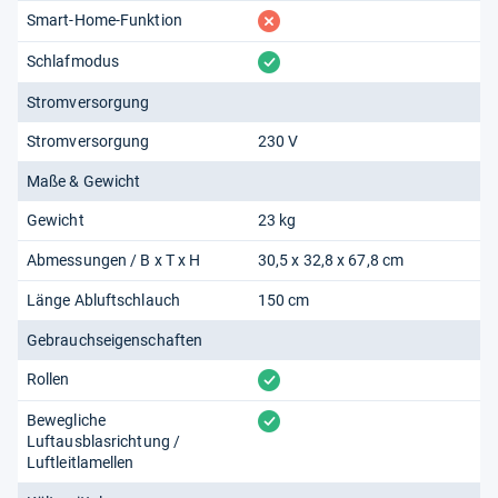
fehlt
Smart-Home-Funktion
vorhanden
Schlafmodus
Stromversorgung
Stromversorgung
230 V
Maße & Gewicht
Gewicht
23 kg
Abmessungen / B x T x H
30,5 x 32,8 x 67,8 cm
Länge Abluftschlauch
150 cm
Gebrauchseigenschaften
vorhanden
Rollen
vorhanden
Bewegliche
Luftausblasrichtung /
Luftleitlamellen