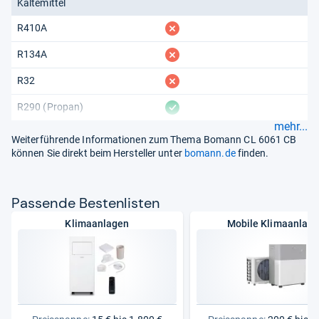
Kältemittel
fehlt
R410A
fehlt
R134A
fehlt
R32
vorhanden
R290 (Propan)
mehr...
Weiterführende Informationen zum Thema Bomann CL 6061 CB
können Sie direkt beim Hersteller unter
bomann.de
finden.
Pas­sende Bes­ten­lis­ten
Klimaanlagen
Mobile Klimaanlag