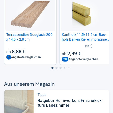
Ter­ras­sen­diele Dou­gla­sie 200
Kant­holz 11,5x11,5 cm Bau­
x 14,5 x 2,8 cm
holz Bal­ken Kie­fer imprä­gniert
Kon­struk­tion Pfos­ten
(462)
8,88 €
2,99 €
3
Angebote vergleichen
20
Angebote vergleichen
Aus unse­rem Maga­zin
Tipps
Rat­ge­ber Heim­wer­ken: Fri­sche­kick
fürs Bade­zim­mer