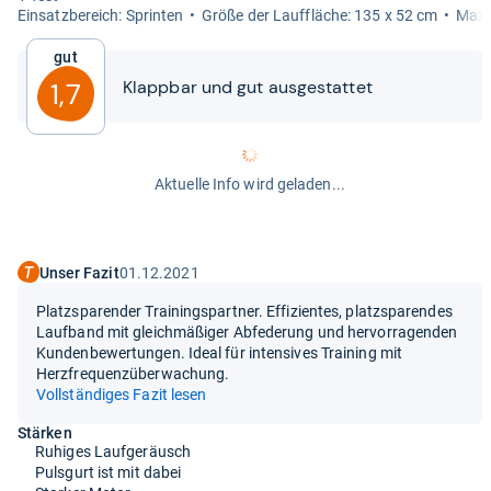
Ein­satz­be­reich: Sprin­ten
Größe der Lauf­flä­che: 135 x 52 cm
Maxi­
Gut
Klapp­bar und gut aus­ge­stat­tet
1,7
Aktuelle Info wird geladen...
Unser Fazit
01.12.2021
Platzsparender Trainingspartner. Effizientes, platzsparendes
Laufband mit gleichmäßiger Abfederung und hervorragenden
Kundenbewertungen. Ideal für intensives Training mit
Herzfrequenzüberwachung.
Vollständiges Fazit lesen
Stärken
Ruhiges Laufgeräusch
Pulsgurt ist mit dabei