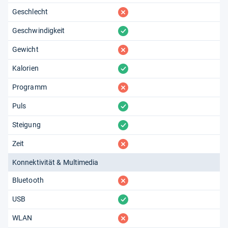
fehlt
Geschlecht
vorhanden
Geschwindigkeit
fehlt
Gewicht
vorhanden
Kalorien
fehlt
Programm
vorhanden
Puls
vorhanden
Steigung
fehlt
Zeit
Konnektivität & Multimedia
fehlt
Bluetooth
vorhanden
USB
fehlt
WLAN