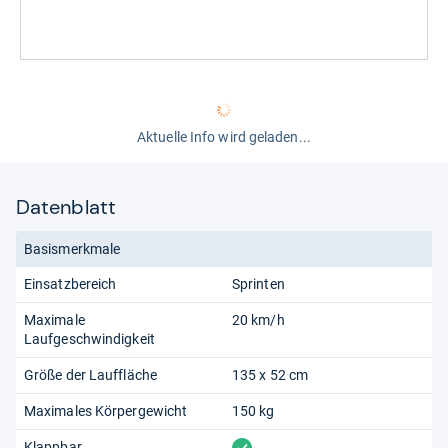
Aktuelle Info wird geladen...
Datenblatt
Basismerkmale
Einsatzbereich
Sprinten
Maximale
20 km/h
Laufgeschwindigkeit
Größe der Lauffläche
135 x 52 cm
Maximales Körpergewicht
150 kg
vorhanden
Klappbar