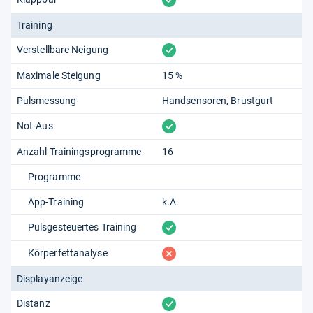
Training
vorhanden
Verstellbare Neigung
Maximale Steigung
15 %
Pulsmessung
Handsensoren
Brustgurt
vorhanden
Not-Aus
Anzahl Trainingsprogramme
16
Programme
App-Training
k.A.
vorhanden
Pulsgesteuertes Training
fehlt
Körperfettanalyse
Displayanzeige
vorhanden
Distanz