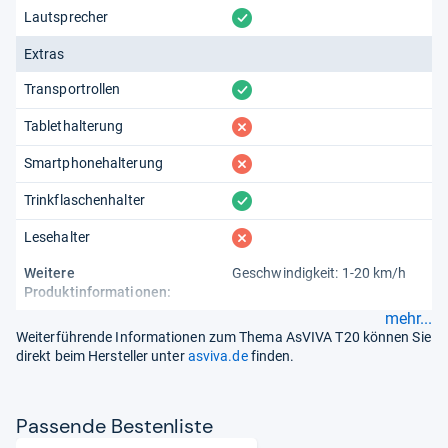
vorhanden
Lautsprecher
Extras
vorhanden
Transportrollen
fehlt
Tablethalterung
fehlt
Smartphonehalterung
vorhanden
Trinkflaschenhalter
fehlt
Lesehalter
Weitere
Geschwindigkeit: 1-20 km/h
Produktinformationen:
mehr...
Weiterführende Informationen zum Thema AsVIVA T20 können Sie
direkt beim Hersteller unter
asviva.de
finden.
Pas­sende Bes­ten­liste