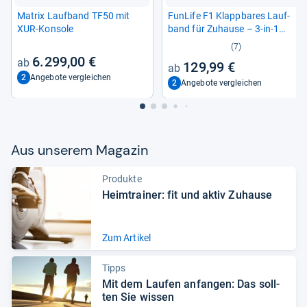
Matrix Lauf­band TF50 mit
Fun­Life F1 Klapp­ba­res Lauf­
XUR-​Kon­sole
band für Zuhause – 3-​in-​1
Mini Lauf­band mit Hal­te­griff
(7)
6.299,00 €
129,99 €
2
Angebote vergleichen
2
Angebote vergleichen
Aus unse­rem Maga­zin
Produkte
Heim­trai­ner: fit und aktiv Zuhause
Zum Artikel
Tipps
Mit dem Lau­fen anfan­gen: Das soll­
ten Sie wis­sen