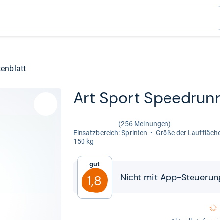
enblatt
Art Sport Spee­drun
(256 Meinungen)
Ein­satz­be­reich: Sprin­ten
Größe der Lauf­flä­ch
150 kg
Gut
Nicht mit App-​​Steue­ru
1,8