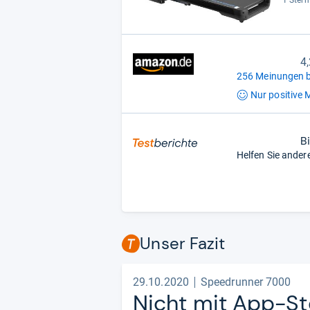
1 Stern
4
256 Meinungen b
Nur positive
M
B
Helfen Sie ander
Unser Fazit
29.10.2020
Speedrunner 7000
Nicht mit App-​S