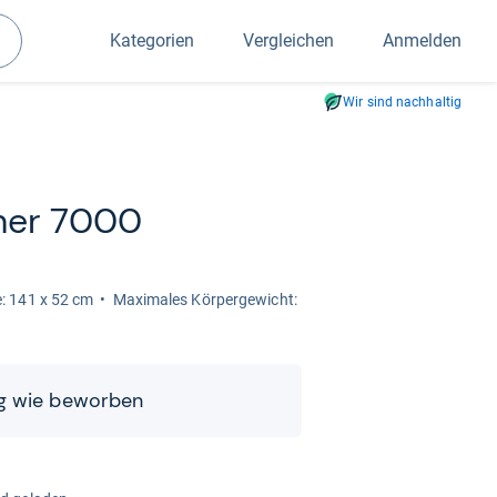
Kategorien
Vergleichen
Anmelden
Suchen
Wir sind nachhaltig
­ner 7000
e: 141 x 52 cm
Maxi­ma­les Kör­per­ge­wicht:
ng wie bewor­ben