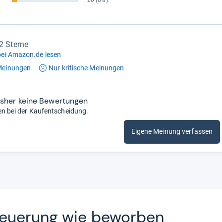
20
(8%)
,2 Sterne
ei Amazon.de lesen
einungen
Nur kritische
Meinungen
isher keine Bewertungen
en bei der Kaufentscheidung.
Eigene Meinung verfassen
teue­rung wie bewor­ben