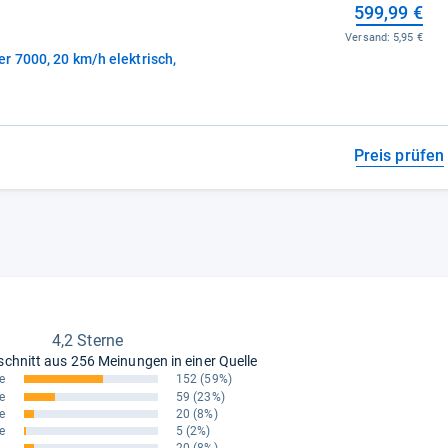
599,99 €
Versand:
5,95 €
r 7000, 20 km/h elektrisch,
Preis prüfen
4,2 Sterne
schnitt aus
256 Meinungen in einer Quelle
e
152
(59%)
e
59
(23%)
e
20
(8%)
e
5
(2%)