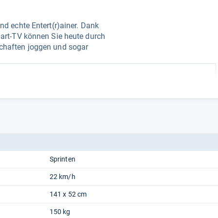
d echte Entert(r)ainer. Dank
art-TV können Sie heute durch
haften joggen und sogar
"
Sprinten
22 km/h
141 x 52 cm
150 kg