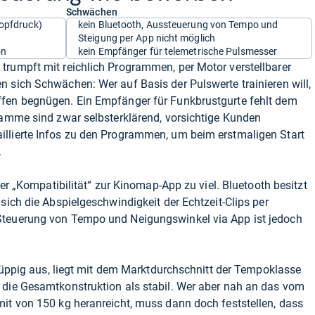
Schwächen
nopfdruck)
kein Bluetooth, Aussteuerung von Tempo und
Steigung per App nicht möglich
on
kein Empfänger für telemetrische Pulsmesser
trumpft mit reichlich Programmen, per Motor verstellbarer
 sich Schwächen: Wer auf Basis der Pulswerte trainieren will,
ffen begnügen. Ein Empfänger für Funkbrustgurte fehlt dem
ramme sind zwar selbsterklärend, vorsichtige Kunden
llierte Infos zu den Programmen, um beim erstmaligen Start
.
 der „Kompatibilität“ zur Kinomap-App zu viel. Bluetooth besitzt
sich die Abspielgeschwindigkeit der Echtzeit-Clips per
Steuerung von Tempo und Neigungswinkel via App ist jedoch
ht üppig aus, liegt mit dem Marktdurchschnitt der Tempoklasse
 die Gesamtkonstruktion als stabil. Wer aber nah an das vom
it von 150 kg heranreicht, muss dann doch feststellen, dass