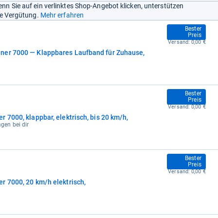
nn Sie auf ein verlinktes Shop-Angebot klicken, unterstützen
ine Vergütung.
Mehr erfahren
599,99 €
Bester
Preis
Versand:
0,00 €
ner 7000 — Klappbares Laufband für Zuhause,
599,99 €
Bester
Preis
Versand:
0,00 €
 7000, klappbar, elektrisch, bis 20 km/h,
agen bei dir
599,99 €
Bester
Preis
Versand:
0,00 €
r 7000, 20 km/h elektrisch,