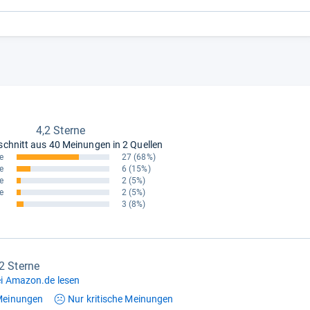
4,2 Sterne
schnitt aus
40 Meinungen in 2 Quellen
e
27
(68%)
e
6
(15%)
e
2
(5%)
e
2
(5%)
3
(8%)
,2 Sterne
i Amazon.de lesen
einungen
Nur kritische
Meinungen