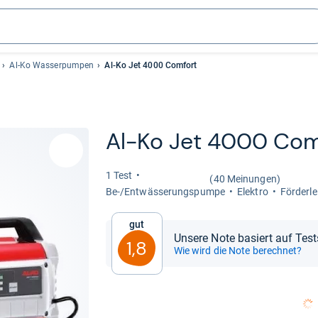
Al-Ko Wasserpumpen
Al-Ko Jet 4000 Comfort
Al-​Ko Jet 4000 Com­
1 Test
(40 Meinungen)
Be-​/Ent­wäs­se­rungs­pumpe
Elek­tro
För­der­l
Gut
Unsere Note basiert auf Tes
1,8
Wie wird die Note berechnet?