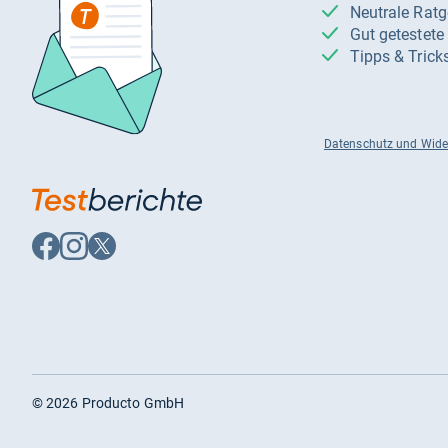
Neutrale Rat
Gut getestet
Tipps & Trick
Datenschutz und Wide
Auf
Auf
Auf
Facebook
Instagram
X
folgen
folgen
folgen
©
2026
Producto GmbH