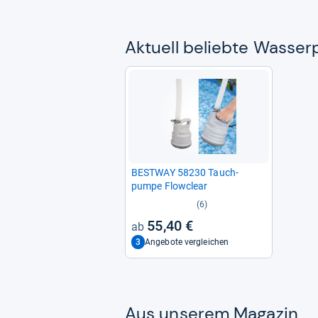
Aktu­ell beliebte Was­ser
BEST­WAY 58230 Tauch­
pumpe Flow­clear
(6)
55,40 €
3
Angebote vergleichen
Aus unse­rem Maga­zin