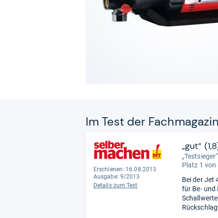
Im Test der Fach­ma­ga­zi
„gut“ (1,8
„Testsieger
Platz 1 von
Erschienen: 16.08.2013
Ausgabe: 9/2013
Bei der Jet
Details zum Test
für Be- und
Schallwerte
Rückschlagv