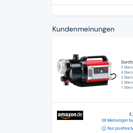
Kun­den­mei­nun­gen
Durch
5 Stern
4 Stern
3 Stern
2 Stern
1 Stern
4
38 Meinungen be
Nur positive
M