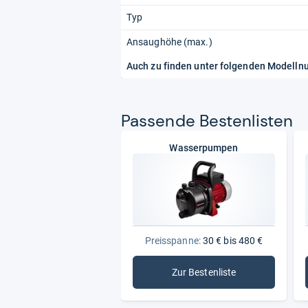
Typ
Ansaughöhe (max.)
Auch zu finden unter folgenden Modell
Pas­sende Bes­ten­lis­ten
Wasserpumpen
Preisspanne:
30 € bis 480 €
Zur Bestenliste
: Wasserpumpen