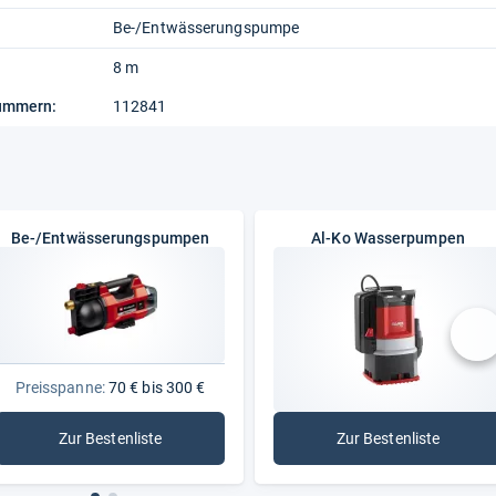
Be-/Entwässerungspumpe
8 m
nummern:
112841
Be-/Entwässerungspumpen
Al-Ko Wasserpumpen
nä
Preisspanne:
70 € bis 300 €
Zur Bestenliste
Zur Bestenliste
: Be-/Entwässerungspumpen
: Al-Ko Wasser