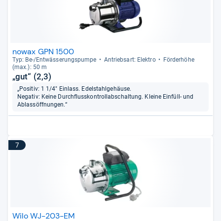
nowax GPN 1500
Typ: Be-​/Ent­wäs­se­rungs­pumpe
Antriebs­art: Elek­tro
För­der­höhe
(max.): 50 m
„gut“ (2,3)
„Positiv: 1 1/4" Einlass. Edelstahlgehäuse.
Negativ: Keine Durchflusskontrollabschaltung. Kleine Einfüll- und
Ablassöffnungen.“
7
Wilo WJ-203-EM