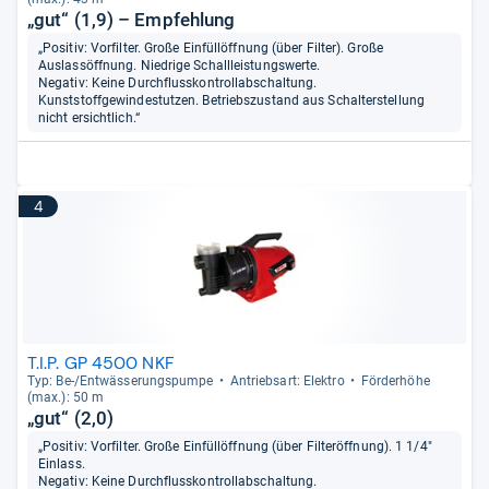
„gut“ (1,9) – Empfehlung
„Positiv: Vorfilter. Große Einfüllöffnung (über Filter). Große
Auslassöffnung. Niedrige Schallleistungswerte.
Negativ: Keine Durchflusskontrollabschaltung.
Kunststoffgewindestutzen. Betriebszustand aus Schalterstellung
nicht ersichtlich.“
4
T.I.P. GP 4500 NKF
Typ: Be-​/Ent­wäs­se­rungs­pumpe
Antriebs­art: Elek­tro
För­der­höhe
(max.): 50 m
„gut“ (2,0)
„Positiv: Vorfilter. Große Einfüllöffnung (über Filteröffnung). 1 1/4"
Einlass.
Negativ: Keine Durchflusskontrollabschaltung.