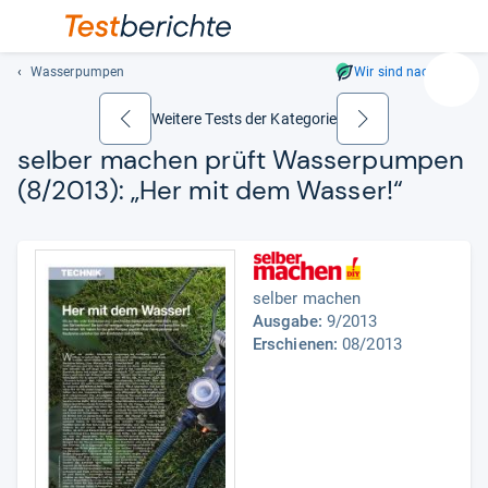
Wasserpumpen
Wir sind nachhaltig
Suc
Geben
Weitere Tests der Kategorie
zurück
weiter
Sie
sel­ber machen prüft Was­ser­pum­pen
mindest
(8/2013): „Her mit dem Was­ser!“
drei
Zeichen
ein.
Vorschl
erschei
selber machen
automat
Ausgabe:
9/2013
und
Erschienen:
08/2013
lassen
sich
mit
den
Pfeiltas
auswähl