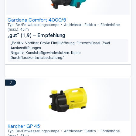
Gardena Comfort 4000/5
Typ: Be-​/Ent­wäs­se­rungs­pumpe
Antriebs­art: Elek­tro
För­der­höhe
(max.): 45 m
„gut“ (1,9) – Empfehlung
„Positiv: Vorfilter. Große Einfüllöffnung. Filterschlüssel. Zwei
Auslassöffnungen.
Negativ: Kunststoffgewindestutzen. Keine
Durchflusskontrollabschaltung.“
2
Kärcher GP 45
Typ: Be-​/Ent­wäs­se­rungs­pumpe
Antriebs­art: Elek­tro
För­der­höhe
(max.): 43 m