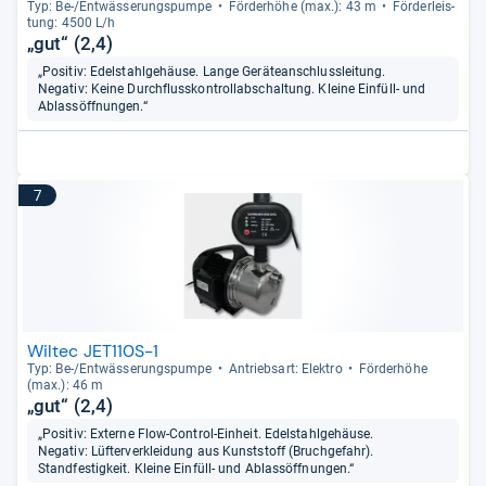
Typ: Be-​/Ent­wäs­se­rungs­pumpe
För­der­höhe (max.): 43 m
För­der­leis­
tung: 4500 L/h
„gut“ (2,4)
„Positiv: Edelstahlgehäuse. Lange Geräteanschlussleitung.
Negativ: Keine Durchflusskontrollabschaltung. Kleine Einfüll- und
Ablassöffnungen.“
7
Wiltec JET110S-1
Typ: Be-​/Ent­wäs­se­rungs­pumpe
Antriebs­art: Elek­tro
För­der­höhe
(max.): 46 m
„gut“ (2,4)
„Positiv: Externe Flow-Control-Einheit. Edelstahlgehäuse.
Negativ: Lüfterverkleidung aus Kunststoff (Bruchgefahr).
Standfestigkeit. Kleine Einfüll- und Ablassöffnungen.“