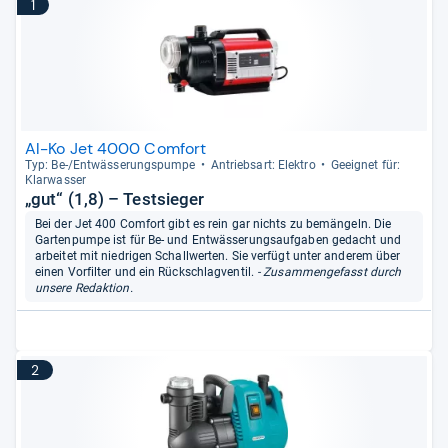
1
Al-Ko Jet 4000 Comfort
Typ: Be-​/Ent­wäs­se­rungs­pumpe
Antriebs­art: Elek­tro
Geeig­net für:
Klar­was­ser
„gut“ (1,8) – Testsieger
Bei der Jet 400 Comfort gibt es rein gar nichts zu bemängeln. Die
Gartenpumpe ist für Be- und Entwässerungsaufgaben gedacht und
arbeitet mit niedrigen Schallwerten. Sie verfügt unter anderem über
einen Vorfilter und ein Rückschlagventil.
- Zusammengefasst durch
unsere Redaktion.
2