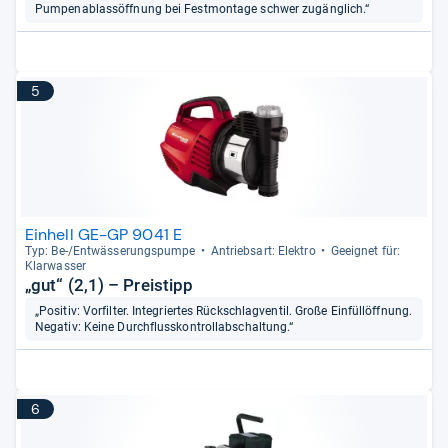
Pumpenablassöffnung bei Festmontage schwer zugänglich.“
5
Einhell GE-GP 9041 E
Typ: Be-​/Ent­wäs­se­rungs­pumpe
Antriebs­art: Elek­tro
Geeig­net für:
Klar­was­ser
„gut“ (2,1) – Preistipp
„Positiv: Vorfilter. Integriertes Rückschlagventil. Große Einfüllöffnung.
Negativ: Keine Durchflusskontrollabschaltung.“
6