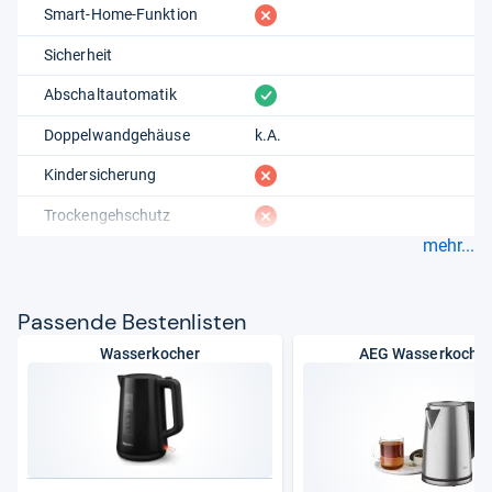
fehlt
Smart-Home-Funktion
Sicherheit
vorhanden
Abschaltautomatik
Doppelwandgehäuse
k.A.
fehlt
Kindersicherung
fehlt
Trockengehschutz
mehr...
Pas­sende Bes­ten­lis­ten
Wasserkocher
AEG Wasserkoche