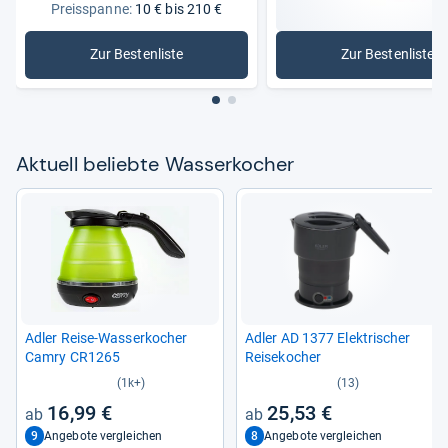
Preisspanne:
10 € bis 210 €
Zur Bestenliste
Zur Bestenliste
: Wasserkocher
: AEG Wa
Aktu­ell beliebte Was­ser­ko­cher
Adler Reise-​Was­ser­ko­cher
Adler AD 1377 Elek­tri­scher
Camry CR1265
Rei­se­ko­cher
(1k+)
(13)
16,99 €
25,53 €
9
8
Angebote vergleichen
Angebote vergleichen