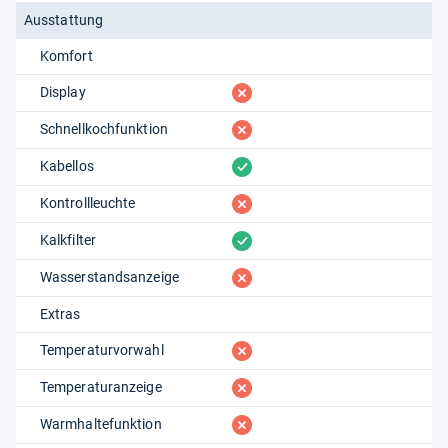
Ausstattung
Komfort
fehlt
Display
fehlt
Schnellkochfunktion
vorhanden
Kabellos
fehlt
Kontrollleuchte
vorhanden
Kalkfilter
fehlt
Wasserstandsanzeige
Extras
fehlt
Temperaturvorwahl
fehlt
Temperaturanzeige
fehlt
Warmhaltefunktion