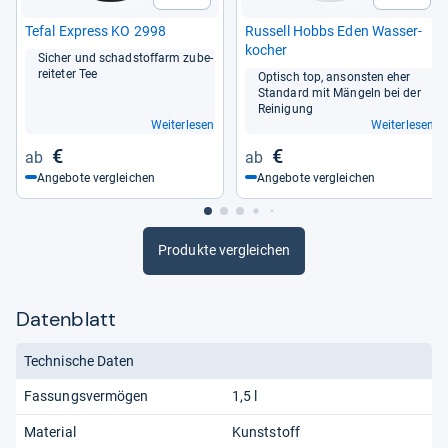
Tefal Express KO 2998
Rus­sell Hobbs Eden Was­ser­
ko­cher
Sicher und schad­stoff­arm zube­
rei­te­ter Tee
Optisch top, ansons­ten eher
Stan­dard mit Män­geln bei der
Rei­ni­gung
Weiterlesen
Weiterlesen
€
€
Angebote vergleichen
Angebote vergleichen
Produkte vergleichen
Datenblatt
Technische Daten
Fassungsvermögen
1,5 l
Material
Kunststoff