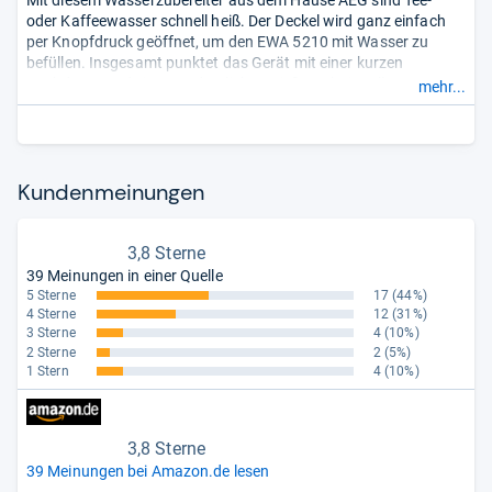
Mit diesem Wasserzubereiter aus dem Hause AEG sind Tee-
oder Kaffeewasser schnell heiß. Der Deckel wird ganz einfach
per Knopfdruck geöffnet, um den EWA 5210 mit Wasser zu
befüllen. Insgesamt punktet das Gerät mit einer kurzen
Kochdauer und einem ordentlichen Gießergebnis. Alles, was
mehr...
man braucht, funktioniert also zuverlässig und
bequem.
- Zusammengefasst durch unsere Redaktion.
Kun­den­mei­nun­gen
3,8 Sterne
39 Meinungen in einer Quelle
5 Sterne
17
(44%)
4 Sterne
12
(31%)
3 Sterne
4
(10%)
2 Sterne
2
(5%)
1 Stern
4
(10%)
3,8 Sterne
39 Meinungen bei Amazon.de lesen