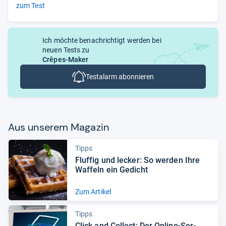
zum Test
Ich möchte benachrichtigt werden bei
neuen Tests zu
Crêpes-Maker
Testalarm abonnieren
Aus unse­rem Maga­zin
Tipps
Fluf­fig und lecker: So wer­den Ihre
Waf­feln ein Gedicht
Zum Artikel
Tipps
Click and Col­lect: Der Online-​Ser­