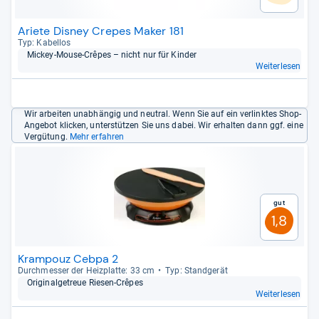
Ariete Disney Crepes Maker 181
Typ: Kabel­los
Mickey-​Mouse-​Crê­pes – nicht nur für Kin­der
Weiterlesen
Wir arbeiten unabhängig und neutral. Wenn Sie auf ein verlinktes Shop-
Angebot klicken, unterstützen Sie uns dabei. Wir erhalten dann ggf. eine
Vergütung.
Mehr erfahren
Gut
1,8
Krampouz Cebpa 2
Durch­mes­ser der Heiz­platte: 33 cm
Typ: Stand­ge­rät
Ori­gi­nal­ge­treue Rie­sen-​Crê­pes
Weiterlesen