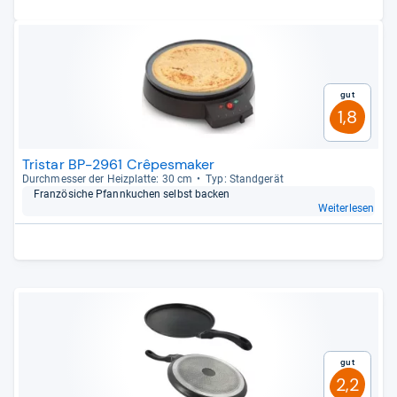
Gut
1,8
Tristar BP-2961 Crêpesmaker
Durch­mes­ser der Heiz­platte: 30 cm
Typ: Stand­ge­rät
Fran­zö­si­che Pfann­ku­chen selbst backen
Weiterlesen
Gut
2,2