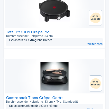
ohne
Endnote
Tefal PY7005 Crepe Pro
Durch­mes­ser der Heiz­platte: 34 cm
Extrastark für extragroße Crê­pes
Weiterlesen
ohne
Endnote
Gastroback Tibos Crêpe-Gerät
Durch­mes­ser der Heiz­platte: 33 cm
Typ: Stand­ge­rät
Klas­si­sche Crê­pes für geübte Hände