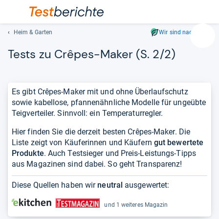
Heim & Garten
Wir sind nachhaltig
Suc
Tests zu Crê­pes-​Maker (S. 2/2)
Geben
Sie
mindest
drei
Es gibt Crêpes-Maker mit und ohne Überlaufschutz
Zeichen
sowie kabellose, pfannenähnliche Modelle für ungeübte
ein.
Teigverteiler. Sinnvoll: ein Temperaturregler.
Vorschl
erschei
Hier finden Sie die derzeit besten Crêpes-Maker. Die
automat
Liste zeigt von Käuferinnen und Käufern
gut bewertete
und
Produkte
. Auch Testsieger und Preis-Leistungs-Tipps
lassen
aus Magazinen sind dabei. So geht Transparenz!
sich
mit
Diese Quellen haben wir
neutral
ausgewertet:
den
Pfeiltas
und 1 weiteres Magazin
auswähl