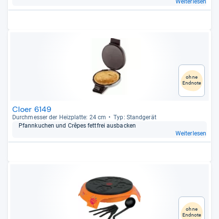
Weiterlesen
ohne
Endnote
Cloer 6149
Durch­mes­ser der Heiz­platte: 24 cm
Typ: Stand­ge­rät
Pfann­ku­chen und Crê­pes fett­frei aus­ba­cken
Weiterlesen
ohne
Endnote