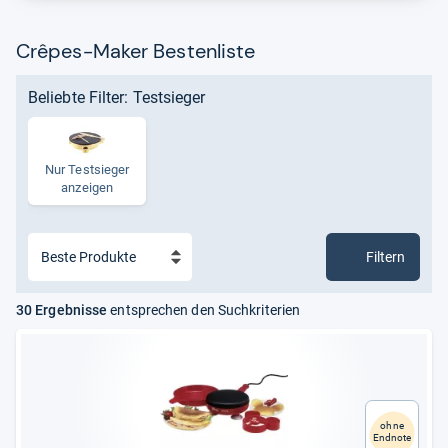
Crêpes-Maker Bestenliste
Beliebte Filter: Testsieger
Nur Test­sie­ger
anzei­gen
Filtern
30 Ergebnisse
entsprechen den Suchkriterien
ohne
Endnote