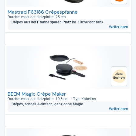
Mastrad F63186 Crêpespfanne
Durch­mes­ser der Heiz­platte: 25 cm
Crê­pes aus der Pfanne spa­ren Platz im Küchen­schrank
Weiterlesen
ohne
Endnote
BEEM Magic Crêpe Maker
Durch­mes­ser der Heiz­platte: 19,5 cm
Typ: Kabel­los
Crê­pes, schnell & ein­fach, ganz ohne Magie
Weiterlesen