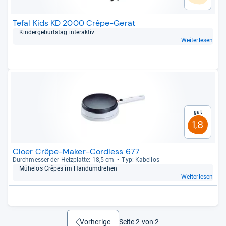
Tefal Kids KD 2000 Crêpe-Gerät
Kin­der­ge­burts­tag inter­ak­tiv
Weiterlesen
Gut
1,8
Cloer Crêpe-Maker-Cordless 677
Durch­mes­ser der Heiz­platte: 18,5 cm
Typ: Kabel­los
Mühe­los Crê­pes im Handum­dre­hen
Weiterlesen
Seite 2 von 2
zurück
Vorherige