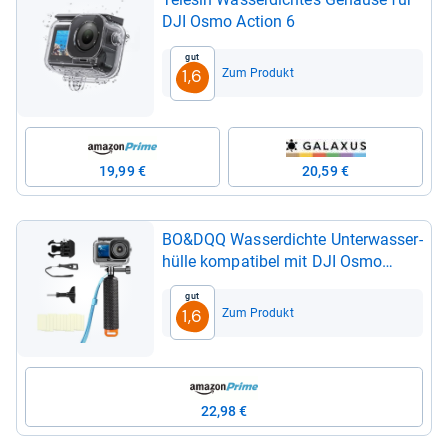
DJI Osmo Action 6
Gut
Zum Produkt
1,6
19,99 €
20,59 €
BO&DQQ Was­ser­dichte Unter­was­ser­
hülle kom­pa­ti­bel mit DJI Osmo
Action 6 Kamera, 196 ft/60 m
Gut
Tauch­ab­de­ckung mit Kame­ra­griff,
Zum Produkt
1,6
Mon­ta­ge­zu­be­hör
22,98 €