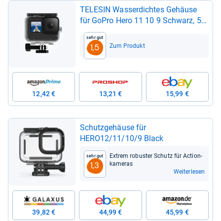
TELE­SIN Was­ser­dich­tes Gehäuse
für GoPro Hero 11 10 9 Schwarz, 50
m Unter­was­ser-​Tau­chen, trans­pa­
Sehr gut
rente Schutz­hülle mit Schnell­ver­
Zum Produkt
1,5
schluss-​Hal­te­rung für GoPro Hero 11
10 9 Black Action-​Kamera
12,42 €
13,21 €
15,99 €
Schutz­ge­häuse für
HERO12/11/10/9 Black
Extrem robus­ter Schutz für Action­
Sehr gut
ka­me­ras
1,3
Weiterlesen
39,82 €
44,99 €
45,99 €