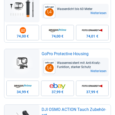
Sehr gut
Was­ser­dicht bis 60 Meter
1,4
Weiterlesen
74,00 €
74,00 €
74,01 €
GoPro Pro­tec­tive Hou­sing
Was­ser­re­sis­tent mit Anti-​Kratz-​
Sehr gut
Funk­tion, star­ker Schutz
1,4
Weiterlesen
34,99 €
37,99 €
37,99 €
DJI OSMO ACTION Tauch Zube­hör­