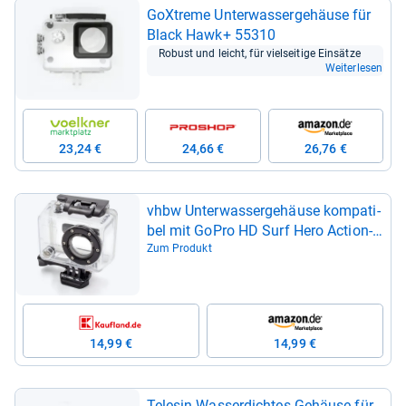
GoX­treme Unter­was­ser­ge­häuse für
Black Hawk+ 55310
Robust und leicht, für viel­sei­tige Ein­sätze
Weiterlesen
23,24 €
24,66 €
26,76 €
vhbw Unter­was­ser­ge­häuse kom­pa­ti­
bel mit GoPro HD Surf Hero Action­
Cam
Zum Produkt
14,99 €
14,99 €
Tele­sin Was­ser­dich­tes Gehäuse für