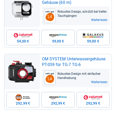
Gehäuse (60 m)
Robus­tes Design, schützt bei tie­fen
Sehr gut
Tauch­gän­gen
1,4
Weiterlesen
54,00 €
59,00 €
59,00 €
OM SYS­TEM Unter­was­ser­ge­häuse
PT-​059 für TG-​7 TG-​6
Robus­tes Design mit ein­fa­cher
Sehr gut
Hand­ha­bung
1,4
Weiterlesen
292,99 €
292,99 €
292,99 €