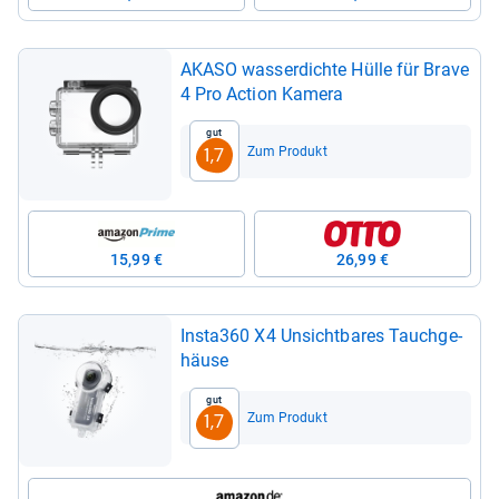
AKASO was­ser­dichte Hülle für Brave
4 Pro Action Kamera
Gut
Zum Produkt
1,7
15,99 €
26,99 €
Insta360 X4 Unsicht­ba­res Tauch­ge­
häuse
Gut
Zum Produkt
1,7