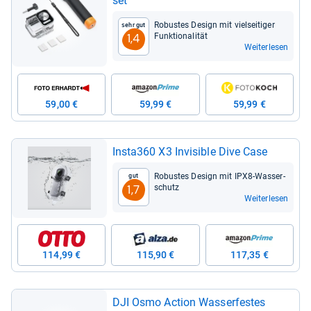
set
Robus­tes Design mit viel­sei­ti­ger
Sehr gut
Funk­tio­na­li­tät
1,4
Weiterlesen
59,00 €
59,99 €
59,99 €
Insta360 X3 Invi­si­ble Dive Case
Robus­tes Design mit IPX8-​Was­ser­
Gut
schutz
1,7
Weiterlesen
114,99 €
115,90 €
117,35 €
DJI Osmo Action Was­ser­fes­tes