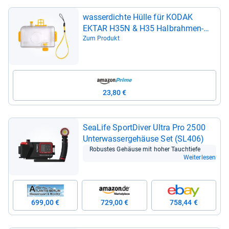
was­ser­dichte Hülle für KODAK
EKTAR H35N & H35 Halb­rah­men-​
Film­ka­mera – wie­der­ver­wend­bar,
Zum Produkt
5m Unter­was­ser, rei­se­freund­lich
(Kamera, Film und AAA-​Bat­te­rie sind
Nicht im Lie­fe­r­um­fang ent­hal­ten)
23,80 €
Sea­Life Sport­Di­ver Ultra Pro 2500
Unter­was­ser­ge­häuse Set (SL406)
Robus­tes Gehäuse mit hoher Tauch­tiefe
Weiterlesen
699,00 €
729,00 €
758,44 €