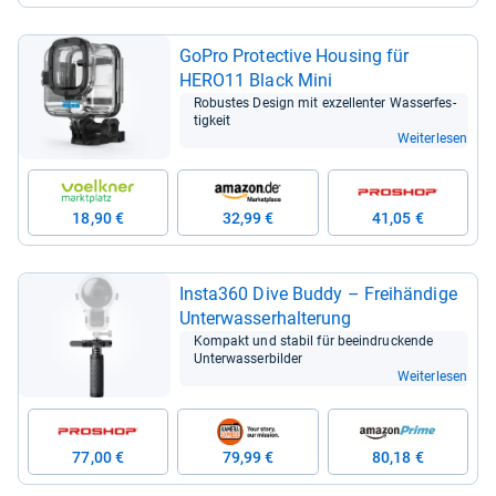
GoPro Pro­tec­tive Hou­sing für
HERO11 Black Mini
Robus­tes Design mit exzel­len­ter Was­ser­fes­
tig­keit
Weiterlesen
18,90 €
32,99 €
41,05 €
Insta360 Dive Buddy – Frei­hän­dige
Unter­was­ser­hal­te­rung
Kom­pakt und sta­bil für beein­dru­ckende
Unter­was­ser­bil­der
Weiterlesen
77,00 €
79,99 €
80,18 €