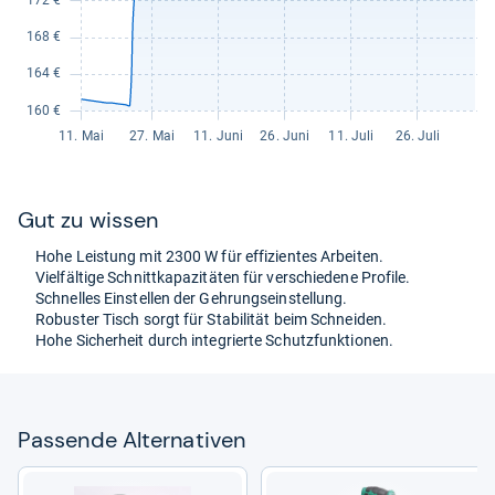
Gut zu wis­sen
Hohe Leis­tung mit 2300 W für effi­zi­en­tes Arbei­ten.
Viel­fäl­tige Schnitt­ka­pa­zi­tä­ten für ver­schie­dene Pro­file.
Schnel­les Ein­stel­len der Geh­rungs­ein­stel­lung.
Robus­ter Tisch sorgt für Sta­bi­li­tät beim Schnei­den.
Hohe Sicher­heit durch inte­grierte Schutz­funk­tio­nen.
Pas­sende Alter­na­ti­ven