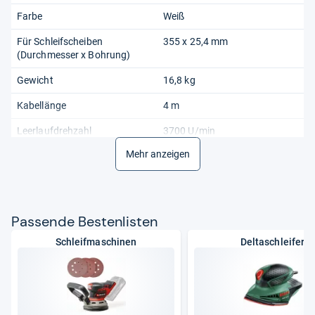
Farbe
Weiß
Für Schleifscheiben
355 x 25,4 mm
(Durchmesser x Bohrung)
Gewicht
16,8 kg
Kabellänge
4 m
Leerlaufdrehzahl
3700 U/min
Mehr anzeigen
Leistung (Wattzahl)
2300 W
Mechanik
Rotierend/Rundumlaufend
Modell
CS (Metalltrennschleifer)
Pas­sende Bes­ten­lis­ten
Nennaufnahmeleistung
2300 W
Schleifmaschinen
Deltaschleifer
Produktart
Metalltrennsäge
Serie
CS (Metalltrennschleifer)
Transporthöhe
394 mm