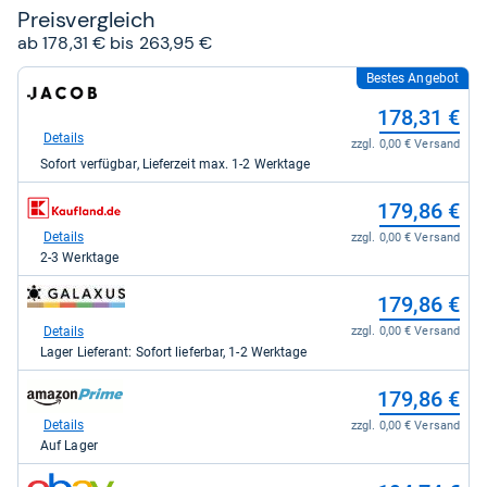
Preis­ver­gleich
ab 178,31 € bis 263,95 €
Bestes Angebot
zum
Shop:
178,31 €
bei
Jacob
Details
zzgl. 0,00 € Versand
Elektronik
Sofort verfügbar, Lieferzeit max. 1-2 Werktage
direkt
für
zum
178,31
179,86 €
Shop:
kaufen.
bei
Details
zzgl. 0,00 € Versand
Kaufland
2-3 Werktage
für
179,86
zum
179,86 €
kaufen.
Shop:
bei
Details
zzgl. 0,00 € Versand
galaxus
Lager Lieferant: Sofort lieferbar, 1-2 Werktage
für
179,86
zum
179,86 €
kaufen.
Shop:
bei
Details
zzgl. 0,00 € Versand
Amazon.de
Auf Lager
für
179,86
zum