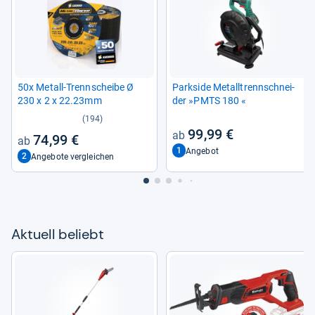
50x Metall-​Trenn­scheibe Ø
Park­side Metall­trenn­schnei­
230 x 2 x 22.23mm
der »PMTS 180 «
(194)
99,99 €
74,99 €
1
Angebot
2
Angebote vergleichen
Aktu­ell beliebt