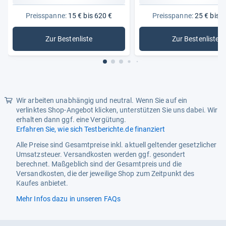
max. Schnittkapazität L-Profil
150 x 150 mm
Preisspanne:
15 € bis 620 €
Preisspanne:
25 € bis 4
max. Schnittkapazität
120 x 120 mm
Zur Bestenliste
Zur Bestenliste
Quadratrohr
: Schleifmaschinen
: Deltasch
max. Schnittkapazität
100 x 208 mm
Rechteckrohr
max. Schnittkapazität
132 mm
Rundrohr
Wir arbeiten unabhängig und neutral. Wenn Sie auf ein
verlinktes Shop-Angebot klicken, unterstützen Sie uns dabei. Wir
erhalten dann ggf. eine Vergütung.
Erfahren Sie, wie sich Testberichte.de finanziert
Alle Preise sind Gesamtpreise inkl. aktuell geltender gesetzlicher
Umsatzsteuer. Versandkosten werden ggf. gesondert
berechnet. Maßgeblich sind der Gesamtpreis und die
Versandkosten, die der jeweilige Shop zum Zeitpunkt des
Kaufes anbietet.
Mehr Infos dazu in unseren FAQs