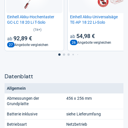
Ein­hell Akku-​Hoch­en­tas­ter
Ein­hell Akku-​Uni­ver­sal­säge
GC-​LC 18 20 Li T-​Solo
TE-​AP 18 22 Li-​Solo
(1k+)
54,98 €
92,89 €
26
Angebote vergleichen
27
Angebote vergleichen
Datenblatt
Allgemein
Abmessungen der
456 x 256 mm
Grundplatte
Batterie inklusive
siehe Lieferumfang
Betriebsart
Netzbetrieb