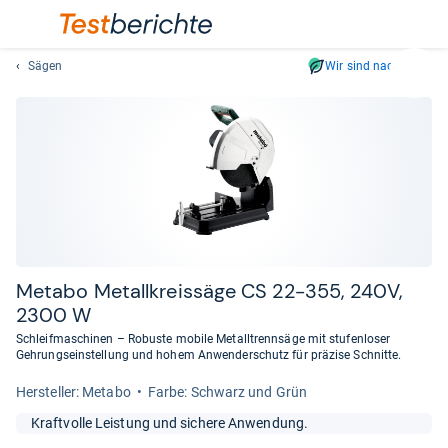
Sägen
Wir sind nachhaltig
Suc
Geben
Sie
mindest
drei
Zeichen
ein.
Vorschl
erschei
automat
Metabo Metall­kreis­säge CS 22-​355, 240V,
und
2300 W
lassen
Schleifmaschinen – Robuste mobile Metalltrennsäge mit stufenloser
sich
Gehrungseinstellung und hohem Anwenderschutz für präzise Schnitte.
mit
Her­stel­ler: Metabo
Farbe: Schwarz und Grün
den
Pfeiltas
Kraftvolle Leistung und sichere Anwendung.
auswähl