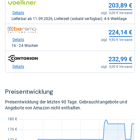
zum
203,89 €
kaufen.
kaufen.
Shop:
bei
Details
zzgl. 0,00 € Versand
voelkner.de
Lieferbar ab 11.09.2026, Lieferzeit (sobald verfügbar): 4-6 Werktage
für
203,89
zum
224,14 €
kaufen.
Shop:
bei
Details
zzgl. 9,90 € Versand
banemo.de
16 - 24 Wochen
für
224,14
zum
232,99 €
kaufen.
Shop:
bei
Details
zzgl. 0,00 € Versand
342032
/
Contorion
für
Preis­ent­wick­lung
232,99
kaufen.
Preisentwicklung der letzten 90 Tage. Gebrauchtangebote und
Angebote von Amazon nicht enthalten.