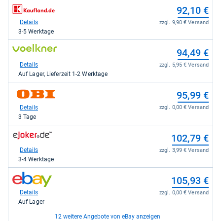
88,42
zum
92,10 €
kaufen.
Shop:
bei
Details
zzgl. 9,90 € Versand
Kaufland
3-5 Werktage
für
92,10
zum
94,49 €
kaufen.
Shop:
bei
Details
zzgl. 5,95 € Versand
voelkner.de
Auf Lager, Lieferzeit 1-2 Werktage
für
94,49
zum
95,99 €
kaufen.
Shop:
bei
Details
zzgl. 0,00 € Versand
OBI
3 Tage
für
95,99
zum
102,79 €
kaufen.
Shop:
bei
Details
zzgl. 3,99 € Versand
ejoker.de
3-4 Werktage
für
102,79
zum
105,93 €
kaufen.
Shop:
bei
Details
zzgl. 0,00 € Versand
eBay
Auf Lager
für
105,93
12 weitere Angebote von eBay anzeigen