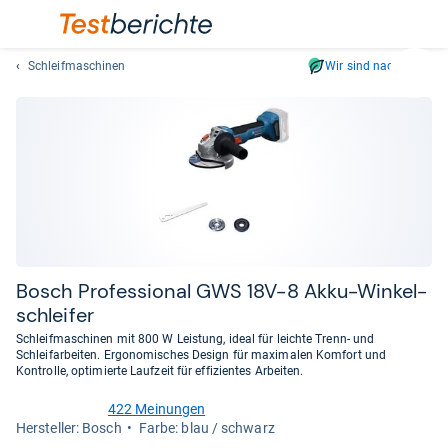
Schleifmaschinen
Wir sind nachhaltig
Suc
Geben
Sie
mindest
drei
Zeichen
ein.
Vorschl
erschei
automat
Bosch Pro­fes­sio­nal GWS 18V-​8 Akku-​Win­kel­
und
schlei­fer
lassen
Schleifmaschinen mit 800 W Leistung, ideal für leichte Trenn- und
sich
Schleifarbeiten. Ergonomisches Design für maximalen Komfort und
mit
Kontrolle, optimierte Laufzeit für effizientes Arbeiten.
den
422 Meinungen
Pfeiltas
4,8
Her­stel­ler: Bosch
Farbe: blau / schwarz
von
auswähl