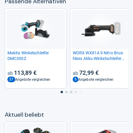
Pas­sende Alter­na­ti­ven
Makita Win­kel­schlei­fer
WORX WX814.9 Nitro Brus­
DMC300Z
hless Akku-​Win­kel­schlei­fer
20V – 125mm
113,89 €
72,99 €
27
5
Angebote vergleichen
Angebote vergleichen
Aktu­ell beliebt