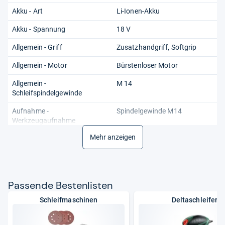
Akku - Art
Li-Ionen-Akku
Akku - Spannung
18 V
Allgemein - Griff
Zusatzhandgriff, Softgrip
Allgemein - Motor
Bürstenloser Motor
Allgemein -
M 14
Schleifspindelgewinde
Aufnahme -
Spindelgewinde M14
Werkzeugaufnahme
Mehr anzeigen
BattG RegNr
95750850
Benötigtes Zubehör
Akku ProCORE18V oder 18V
Li-Ion Systemakku
Pas­sende Bes­ten­lis­ten
Bezeichnungszusatz
ohne Akku und Ladegerät
Schleifmaschinen
Deltaschleifer
CLP-Gefahrenpiktogramm
Produkt fällt nicht unter die
CLP-Verordnung.