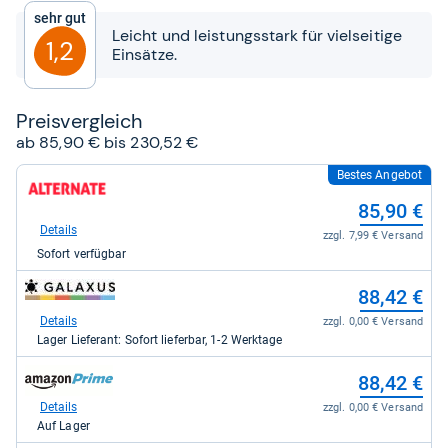
5
Sehr gut
Sternen
Leicht und leistungsstark für vielseitige
1,2
Einsätze.
Preis­ver­gleich
ab 85,90 € bis 230,52 €
Bestes Angebot
zum
Shop:
85,90 €
bei
Alternate
Details
zzgl. 7,99 € Versand
für
Sofort verfügbar
85,90
kaufen.
zum
88,42 €
Shop:
bei
Details
zzgl. 0,00 € Versand
galaxus
Lager Lieferant: Sofort lieferbar, 1-2 Werktage
für
88,42
zum
88,42 €
kaufen.
Shop:
bei
Details
zzgl. 0,00 € Versand
Amazon.de
Auf Lager
für