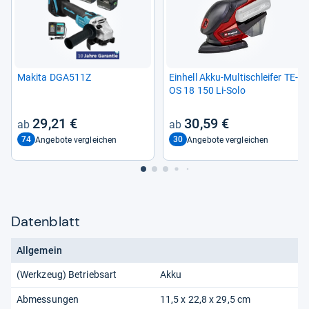
Makita DGA511Z
Ein­hell Akku-​Mul­tischlei­fer TE-​
OS 18 150 Li-​Solo
29,21 €
30,59 €
74
30
Angebote vergleichen
Angebote vergleichen
Datenblatt
Allgemein
(Werkzeug) Betriebsart
Akku
Abmessungen
11,5 x 22,8 x 29,5 cm