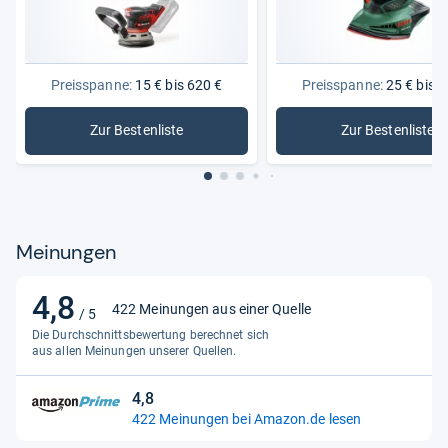
Farbe
blau
Funkanlagengesetzpflicht
Nein
Gewicht
1,9 kg
Preisspanne:
15 € bis 620 €
Preisspanne:
25 € bis 4
Gewicht in g
1900
Zur Bestenliste
Zur Bestenliste
: Schleifmaschinen
: Deltasch
Hauptfarbe
Blau
Hersteller
Bosch
Hersteller-Artikelnummer
06019N9000
Meinungen
Produktart
Winkelschleifer
Zubehör
4,8
Schutzhaube,
4,8
422 Meinungen aus einer Quelle
/ 5
Aufnahmeflansch,
von
Zweilochschlüssel,
Die Durchschnittsbewertung berechnet sich
5
aus allen Meinungen unserer Quellen.
Spannmutter
Sternen
4,8
4,8
422 Meinungen bei Amazon.de lesen
von