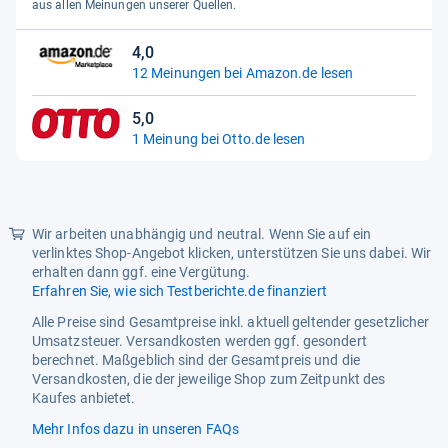
5
aus allen Meinungen unserer Quellen.
Haushalten genutzt werden
Sternen
können
4,0
4,0
WEEE.EARREGISTRATIONNO
60627594
12 Meinungen bei Amazon.de lesen
von
WEEE.EARREPRESENTATIVE
hesselmann service GmbH für
5
5,0
TRISA ELECTRONICS AG
Sternen
5,0
1 Meinung bei Otto.de lesen
von
earBattdgRegistrationNo
58892768
5
Sternen
Wir arbeiten unabhängig und neutral. Wenn Sie auf ein
verlinktes Shop-Angebot klicken, unterstützen Sie uns dabei. Wir
erhalten dann ggf. eine Vergütung.
Erfahren Sie, wie sich Testberichte.de finanziert
Alle Preise sind Gesamtpreise inkl. aktuell geltender gesetzlicher
Umsatzsteuer. Versandkosten werden ggf. gesondert
berechnet. Maßgeblich sind der Gesamtpreis und die
Versandkosten, die der jeweilige Shop zum Zeitpunkt des
Kaufes anbietet.
Mehr Infos dazu in unseren FAQs