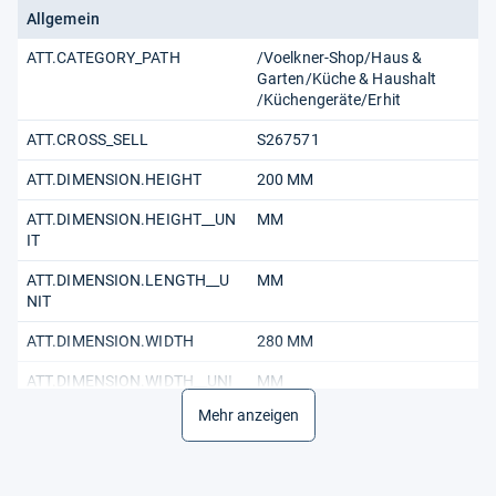
Allgemein
ATT.CATEGORY_PATH
/Voelkner-Shop/Haus &
Garten/Küche & Haushalt
/Küchengeräte/Erhit
ATT.CROSS_SELL
S267571
ATT.DIMENSION.HEIGHT
200 MM
ATT.DIMENSION.HEIGHT__UN
MM
IT
ATT.DIMENSION.LENGTH__U
MM
NIT
ATT.DIMENSION.WIDTH
280 MM
ATT.DIMENSION.WIDTH__UNI
MM
T
Mehr anzeigen
ATT.GLOBAL.NoCUperOU__U
St.
NIT