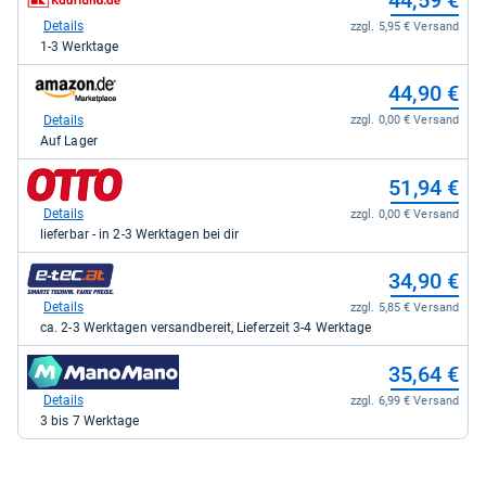
44,59 €
Shop:
42,76
bei
Details
zzgl. 5,95 € Versand
kaufen.
Kaufland
1-3 Werktage
für
44,59
zum
44,90 €
kaufen.
Shop:
bei
Details
zzgl. 0,00 € Versand
Amazon.de
Auf Lager
für
44,90
zum
51,94 €
kaufen.
Shop:
bei
Details
zzgl. 0,00 € Versand
Otto.de
lieferbar - in 2-3 Werktagen bei dir
für
51,94
zum
34,90 €
kaufen.
Shop:
bei
Details
zzgl. 5,85 € Versand
e-
ca. 2-3 Werktagen versandbereit, Lieferzeit 3-4 Werktage
tec
für
zum
35,64 €
34,90
Shop:
kaufen.
bei
Details
zzgl. 6,99 € Versand
Manomano
3 bis 7 Werktage
für
35,64
kaufen.