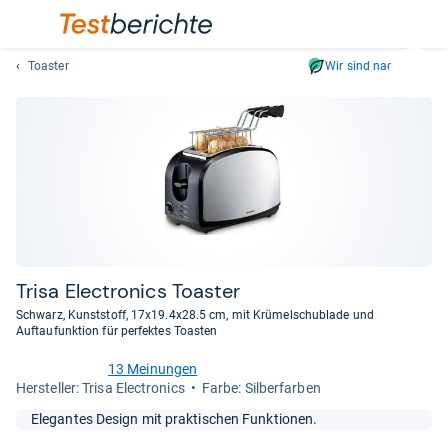
Toaster
Wir sind nachhaltig
Suc
Geben
Sie
mindest
drei
Zeichen
ein.
Vorschl
erschei
automat
Trisa Elec­tro­nics Toas­ter
und
Schwarz, Kunststoff, 17x19.4x28.5 cm, mit Krümelschublade und
lassen
Auftaufunktion für perfektes Toasten
sich
13 Meinungen
mit
4,2
Her­stel­ler: Trisa Electronics
Farbe: Silberfarben
den
von
Pfeiltas
5
Elegantes Design mit praktischen Funktionen.
Sternen
auswähl