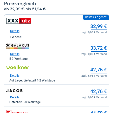
Preis­ver­gleich
ab 32,99 € bis 51,94 €
Bestes Angebot
zum
Shop:
32,99 €
bei
XXXLutz
Details
zzgl. 0,00 € Versand
für
1 Woche
32,99
kaufen.
zum
33,72 €
Shop:
bei
Details
zzgl. 0,00 € Versand
galaxus
5-9 Werktage
für
33,72
zum
42,75 €
kaufen.
Shop:
bei
Details
zzgl. 5,95 € Versand
voelkner.de
Auf Lager, Lieferzeit 1-2 Werktage
für
42,75
zum
42,76 €
kaufen.
Shop:
bei
Details
zzgl. 0,00 € Versand
Jacob
Lieferzeit 5-8 Werktage
Elektronik
direkt
zum
für