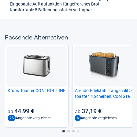
Ein­ge­baute Auf­tau­funk­tion für gefro­re­nes Brot.
Kom­for­ta­ble 8 Bräu­nungs­stu­fen ver­füg­bar.
Pas­sende Alter­na­ti­ven
Krups Toas­ter CON­TROL LINE
Arendo Edel­stahl Lang­schlitz­
toas­ter, 4 Schei­ben, Cool Grey
und Navy Blue
44,99 €
37,19 €
26
6
Angebote vergleichen
Angebote vergleichen