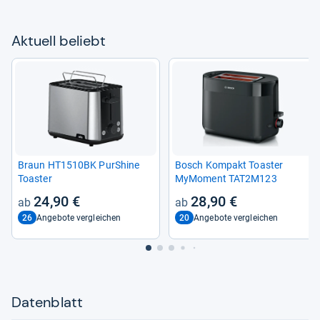
Aktu­ell beliebt
Braun HT1510BK PurS­hine
Bosch Kom­pakt Toas­ter
Toas­ter
MyMo­ment TAT2M123
24,90 €
28,90 €
26
20
Angebote vergleichen
Angebote vergleichen
Datenblatt