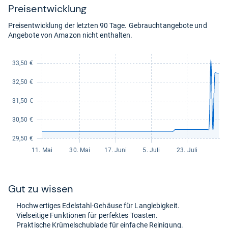
Preis­ent­wick­lung
Preisentwicklung der letzten 90 Tage. Gebrauchtangebote und
Angebote von Amazon nicht enthalten.
Gut zu wis­sen
Hoch­wer­ti­ges Edel­stahl-​Gehäuse für Lang­le­big­keit.
Viel­sei­tige Funk­tio­nen für per­fek­tes Toas­ten.
Prak­ti­sche Krü­mel­schub­lade für ein­fa­che Rei­ni­gung.