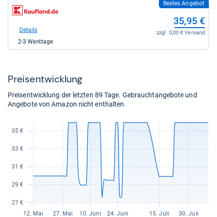
Bestes Angebot
zum
Shop:
35,95 €
bei
Kaufland.de
Details
zzgl. 0,00 € Versand
für
2-3 Werktage
35,95
kaufen.
Preis­ent­wick­lung
Preisentwicklung der letzten 89 Tage. Gebrauchtangebote und
Angebote von Amazon nicht enthalten.