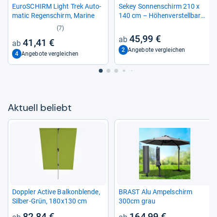
Euro­SCHIRM Light Trek Auto­
Sekey Son­nen­schirm 210 x
ma­tic Regen­schirm, Marine
140 cm – Höhen­ver­stell­bar
mit UV50+ Schutz
(7)
45,99 €
41,41 €
2
Angebote vergleichen
4
Angebote vergleichen
Aktu­ell beliebt
Dopp­ler Active Bal­kon­blende,
BRAST Alu Ampel­schirm
Sil­ber-​Grün, 180x130 cm
300cm grau
82,84 €
164,99 €