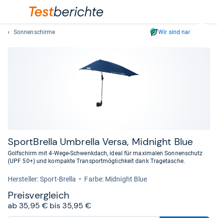
Sonnenschirme
Wir sind nachhaltig
Suc
Geben
Sie
mindest
drei
Zeichen
ein.
Vorschl
erschei
automat
Sport­Brella Umbrella Versa, Mid­night Blue
und
Golfschirm mit 4-Wege-Schwenkdach, ideal für maximalen Sonnenschutz
lassen
(UPF 50+) und kompakte Transportmöglichkeit dank Tragetasche.
sich
Her­stel­ler: Sport-Brella
Farbe: Midnight Blue
mit
den
Preis­ver­gleich
Pfeiltas
ab 35,95 € bis 35,95 €
auswähl