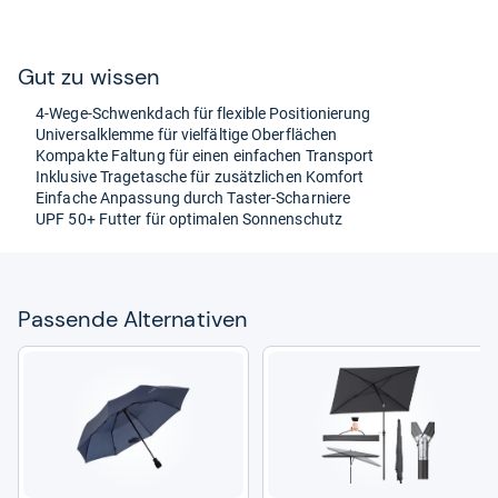
Gut zu wis­sen
4-​Wege-​Schwenk­dach für fle­xi­ble Posi­tio­nie­rung
Uni­ver­sal­klemme für viel­fäl­tige Ober­flä­chen
Kom­pakte Fal­tung für einen ein­fa­chen Trans­port
Inklu­sive Tra­ge­ta­sche für zusätz­li­chen Kom­fort
Ein­fa­che Anpas­sung durch Tas­ter-​Schar­niere
UPF 50+ Fut­ter für opti­ma­len Son­nen­schutz
Pas­sende Alter­na­ti­ven