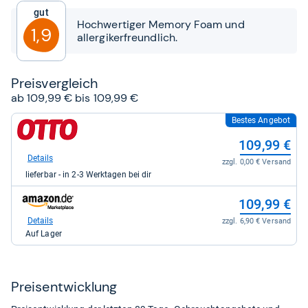
5
Gut
Sternen
Hochwertiger Memory Foam und
1,9
allergikerfreundlich.
Preis­ver­gleich
ab 109,99 € bis 109,99 €
Bestes Angebot
zum
Shop:
109,99 €
bei
Otto.de
Details
zzgl. 0,00 € Versand
für
lieferbar - in 2-3 Werktagen bei dir
109,99
kaufen.
zum
109,99 €
Shop:
bei
Details
zzgl. 6,90 € Versand
Amazon.de
Auf Lager
für
109,99
kaufen.
Preis­ent­wick­lung