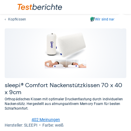
Kopfkissen
Wir sind nachhaltig
Suc
Geben
Sie
mindest
drei
Zeichen
ein.
Vorschl
erschei
automat
sleepi® Com­fort Nacken­stütz­kis­sen 70 x 40
und
x 9cm
lassen
Orthopädisches Kissen mit optimaler Druckentlastung durch individuellen
sich
Nackenstütz. Hergestellt aus atmungsaktivem Memory Foam für besten
mit
Schlafkomfort.
den
402 Meinungen
Pfeiltas
4,1
Her­stel­ler: SLEEPI
Farbe: weiß
von
auswähl