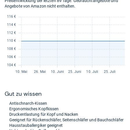
Preisentwicklung der letzten 89 Tage. Gebrauchtangebote und
Angebote von Amazon nicht enthalten.
Gut zu wis­sen
Antischnarch-​Kis­sen
Ergo­no­mi­sches Kopf­kis­sen
Druck­ent­las­tung für Kopf und Nacken
Geeig­net für Rücken­schlä­fer, Sei­ten­schlä­fer und Bauch­schlä­fer
Haus­stau­ball­er­gi­ker geeig­net