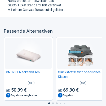
Naht­ver­deck­ter Reiß­ver­schluss
OEKO-​TEX® Stan­dard 100 Zer­ti­fi­kat
Mit einem Can­vas Rei­se­beu­tel gelie­fert
Pas­sende Alter­na­ti­ven
KNERST Nacken­kis­sen
Glück­stoff® Ortho­pä­di­sches
Kis­sen
(581)
(6k+)
50,99 €
69,90 €
2
1
Angebote vergleichen
Angebot