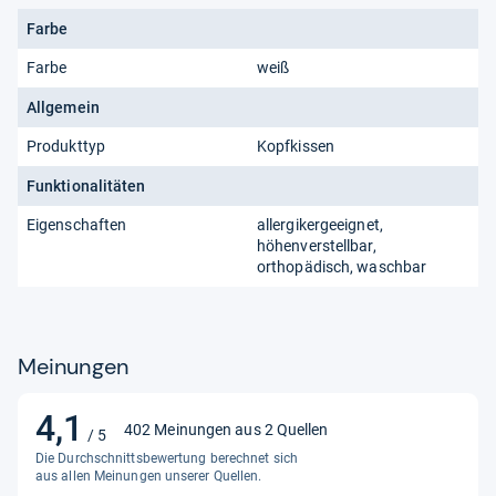
Farbe
Farbe
weiß
Allgemein
Produkttyp
Kopfkissen
Funktionalitäten
Eigenschaften
allergikergeeignet,
höhenverstellbar,
orthopädisch, waschbar
Meinungen
4,1
4,1
402 Meinungen aus 2 Quellen
/ 5
von
Die Durchschnittsbewertung berechnet sich
5
aus allen Meinungen unserer Quellen.