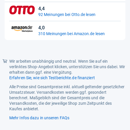
Sternen
4,4
4,4
92 Meinungen bei Otto.de lesen
von
5
4,0
Sternen
4,0
310 Meinungen bei Amazon.de lesen
von
5
Sternen
Wir arbeiten unabhängig und neutral. Wenn Sie auf ein
verlinktes Shop-Angebot klicken, unterstützen Sie uns dabei. Wir
erhalten dann ggf. eine Vergütung.
Erfahren Sie, wie sich Testberichte.de finanziert
Alle Preise sind Gesamtpreise inkl. aktuell geltender gesetzlicher
Umsatzsteuer. Versandkosten werden ggf. gesondert
berechnet. Maßgeblich sind der Gesamtpreis und die
Versandkosten, die der jeweilige Shop zum Zeitpunkt des
Kaufes anbietet.
Mehr Infos dazu in unseren FAQs