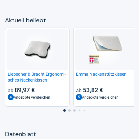
Aktu­ell beliebt
Lieb­scher & Bracht Ergo­no­mi­
Emma Nacken­stütz­kis­sen
sches Nacken­kis­sen
89,97 €
53,82 €
4
5
Angebote vergleichen
Angebote vergleichen
Datenblatt